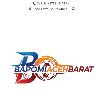
Skip
Call Us: +2782 444 YEAH
to
Cape Town, South Africa
content