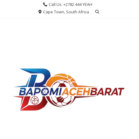
Skip
Call Us: +2782 444 YEAH
to
Cape Town, South Africa
content