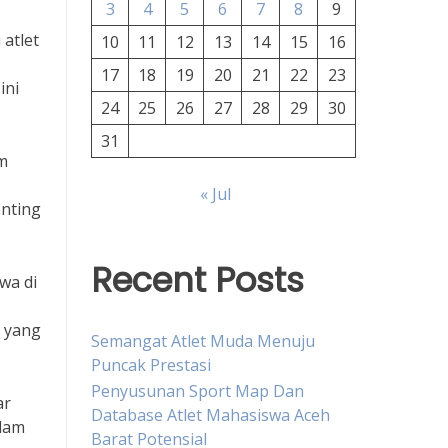
3
4
5
6
7
8
9
atlet
10
11
12
13
14
15
16
17
18
19
20
21
22
23
ini
24
25
26
27
28
29
30
31
am
« Jul
enting
Recent Posts
wa di
i yang
Semangat Atlet Muda Menuju
Puncak Prestasi
Penyusunan Sport Map Dan
ar
Database Atlet Mahasiswa Aceh
alam
Barat Potensial