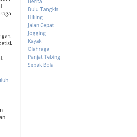
Berita
l
Bulu Tangkis
hraga
Hiking
Jalan Cepat
Jogging
ngan.
Kayak
tisi.
Olahraga
Panjat Tebing
l.
Sepak Bola
uluh
an
kan