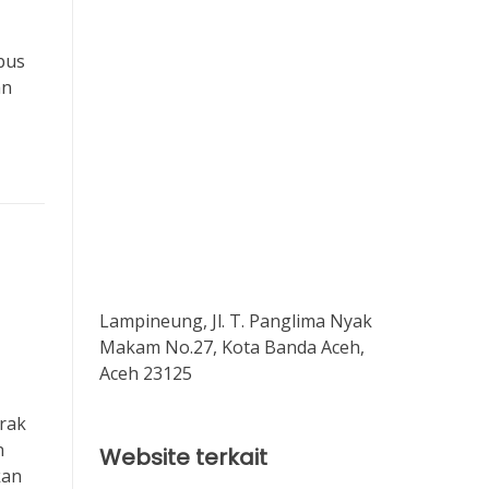
bus
an
Lampineung, Jl. T. Panglima Nyak
Makam No.27, Kota Banda Aceh,
Aceh 23125
arak
n
Website terkait
kan