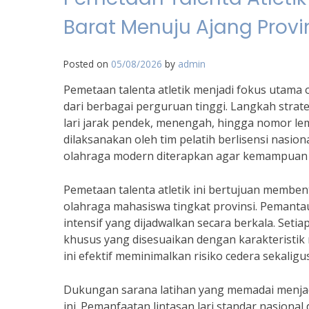
Barat Menuju Ajang Provi
Posted on
05/08/2026
by
admin
Pemetaan talenta atletik menjadi fokus utama
dari berbagai perguruan tinggi. Langkah strate
lari jarak pendek, menengah, hingga nomor lemp
dilaksanakan oleh tim pelatih berlisensi nasi
olahraga modern diterapkan agar kemampuan al
Pemetaan talenta atletik ini bertujuan memben
olahraga mahasiswa tingkat provinsi. Pemantau
intensif yang dijadwalkan secara berkala. Se
khusus yang disesuaikan dengan karakteristi
ini efektif meminimalkan risiko cedera sekalig
Dukungan sarana latihan yang memadai menjad
ini. Pemanfaatan lintasan lari standar nasio