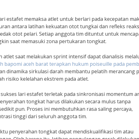
ari estafet memaksa atlet untuk berlari pada kecepatan ma
ran antara latihan kekuatan otot tungkai dan refleks reaks
edak otot pelari. Setiap anggota tim dituntut untuk mencap
kin saat memasuki zona pertukaran tongkat.
atlet saat melakukan sprint intensif dapat dianalisis melal
h bapomi aceh barat terapkan hukum poiseuille pada pem
an dinamika sirkulasi darah membantu pelatih merancang p
h risiko kelelahan ekstrem pada atlet.
i sukses lari estafet terletak pada sinkronisasi momentum a
Penyerahan tongkat harus dilakukan secara mulus tanpa
edikit pun. Proses ini membutuhkan rasa saling percaya,
rasi tinggi dari seluruh anggota tim.
ktu penyerahan tongkat dapat mendiskualifikasi tim atau