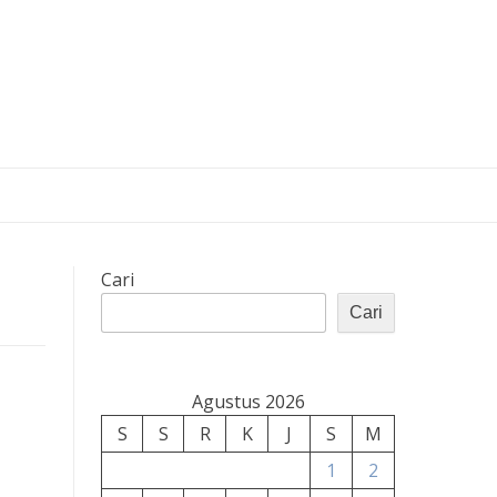
Cari
Cari
Agustus 2026
S
S
R
K
J
S
M
1
2