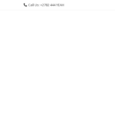
Skip
Call Us: +2782 444 YEAH
to
content