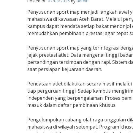
Posted on
07/08/2026
by
admin
Penyusunan sport map menjadi langkah awal y
mahasiswa di kawasan Aceh Barat. Melalui pe
kampus dapat mendata setiap bakat menonjol d
memudahkan pembinaan prestasi agar tepat s
Penyusunan sport map yang terintegrasi dengan 
jejak prestasi atlet. Data mengenai tinggi bada
pertandingan tersimpan dengan rapi. Sistem da
saat persiapan kejuaraan daerah.
Pendataan atlet dilakukan secara masif melalui
tiap perguruan tinggi. Setiap kampus mengirimka
independen yang berpengalaman. Proses pemila
masuk dalam daftar pembinaan khusus.
Pengelompokan cabang olahraga unggulan dila
mahasiswa di wilayah setempat. Program khus