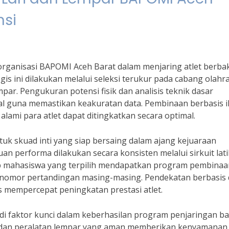
nsi
 organisasi BAPOMI Aceh Barat dalam menjaring atlet berba
gis ini dilakukan melalui seleksi terukur pada cabang olahr
ar. Pengukuran potensi fisik dan analisis teknik dasar
onal guna memastikan keakuratan data. Pembinaan berbasis 
ami para atlet dapat ditingkatkan secara optimal.
tuk skuad inti yang siap bersaing dalam ajang kejuaraan
an performa dilakukan secara konsisten melalui sirkuit lat
tiap mahasiswa yang terpilih mendapatkan program pembina
k nomor pertandingan masing-masing. Pendekatan berbasis 
us mempercepat peningkatan prestasi atlet.
i faktor kunci dalam keberhasilan program penjaringan ba
nal dan peralatan lempar yang aman memberikan kenyamanan