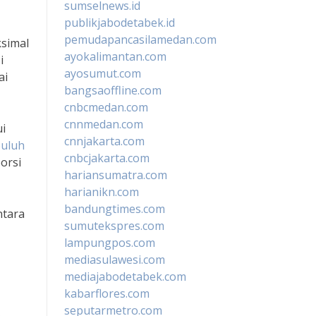
sumselnews.id
publikjabodetabek.id
pemudapancasilamedan.com
ksimal
ayokalimantan.com
i
ayosumut.com
ai
bangsaoffline.com
cnbcmedan.com
cnnmedan.com
ui
cnnjakarta.com
buluh
cnbcjakarta.com
orsi
hariansumatra.com
harianikn.com
bandungtimes.com
ntara
sumutekspres.com
lampungpos.com
mediasulawesi.com
mediajabodetabek.com
kabarflores.com
seputarmetro.com