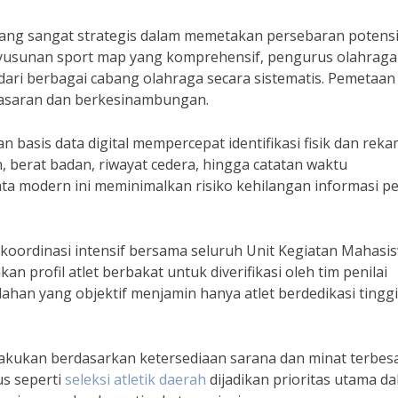
ang sangat strategis dalam memetakan persebaran potensi 
nyusunan sport map yang komprehensif, pengurus olahraga
ari berbagai cabang olahraga secara sistematis. Pemetaan 
asaran dan berkesinambungan.
basis data digital mempercepat identifikasi fisik dan rek
n, berat badan, riwayat cedera, hingga catatan waktu
ta modern ini meminimalkan risiko kehilangan informasi p
 koordinasi intensif bersama seluruh Unit Kegiatan Mahasis
n profil atlet berbakat untuk diverifikasi oleh tim penilai
han yang objektif menjamin hanya atlet berdedikasi tingg
kukan berdasarkan ketersediaan sarana dan minat terbes
us seperti
seleksi atletik daerah
dijadikan prioritas utama d