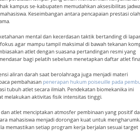
pihak kampus se-kabupaten memudahkan aksesibilitas jadwa
mahasiswa. Keseimbangan antara pencapaian prestasi ola
ama.
tahanan mental dan kecerdasan taktik bertanding di lapa
k fokus agar mampu tampil maksimal di bawah tekanan kompe
mbiasakan atlet dengan suasana pertandingan resmi yang
 mendasar bagi pelatih sebelum menetapkan daftar atlet fina
nsi aliran darah saat berolahraga juga menjadi materi
embaca pembahasan
penerapan hukum poiseuille pada pemb
i tubuh atlet secara ilmiah. Pendekatan biomekanika ini
melakukan aktivitas fisik intensitas tinggi.
, dan atlet menciptakan atmosfer pembinaan yang positif d
an para mahasiswa menjadi dorongan kuat untuk mengharum
ala memastikan setiap program kerja berjalan sesuai target