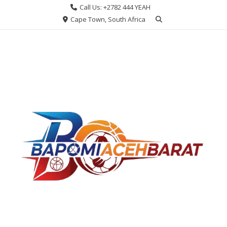
Skip
Call Us: +2782 444 YEAH
to
Cape Town, South Africa
content