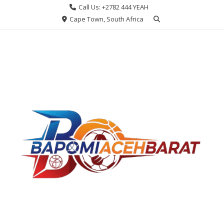
Skip
Call Us: +2782 444 YEAH
to
Cape Town, South Africa
content