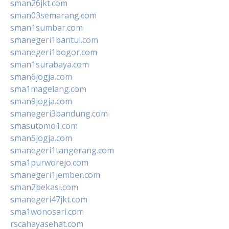
sman26jkt.com
sman03semarang.com
sman1sumbar.com
smanegeri1bantul.com
smanegeri1bogor.com
sman1surabaya.com
sman6jogja.com
sma1magelang.com
sman9jogja.com
smanegeri3bandung.com
smasutomo1.com
sman5jogja.com
smanegeri1tangerang.com
sma1purworejo.com
smanegeri1jember.com
sman2bekasi.com
smanegeri47jkt.com
sma1wonosari.com
rscahayasehat.com