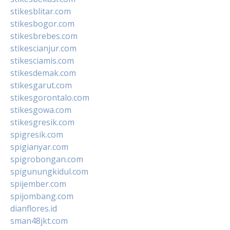
stikesblitar.com
stikesbogor.com
stikesbrebes.com
stikescianjur.com
stikesciamis.com
stikesdemak.com
stikesgarut.com
stikesgorontalo.com
stikesgowa.com
stikesgresik.com
spigresik.com
spigianyar.com
spigrobongan.com
spigunungkidul.com
spijember.com
spijombang.com
dianflores.id
sman48jkt.com