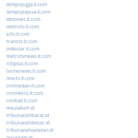
tempojogja.it.com
tempopapua.it.com
idntimes.it.com
metrotv.it.com
sctv.it.com
transtv.it.com
indosiar.it.com
metrotvnews.it.com
rctiplus.it.com
tvonenews.it.com
mnctv.it.com
cnnmedan.it.com
cnnmetro.it.com
cnnbali.it.com
meulaboh.id
tribunacehbarat.id
tribunacehbesar.id
tribunacehselatan.id
ayoagam.id