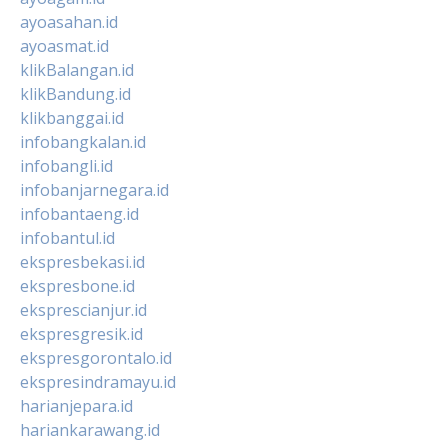
ayoasahan.id
ayoasmat.id
klikBalangan.id
klikBandung.id
klikbanggai.id
infobangkalan.id
infobangli.id
infobanjarnegara.id
infobantaeng.id
infobantul.id
ekspresbekasi.id
ekspresbone.id
eksprescianjur.id
ekspresgresik.id
ekspresgorontalo.id
ekspresindramayu.id
harianjepara.id
hariankarawang.id