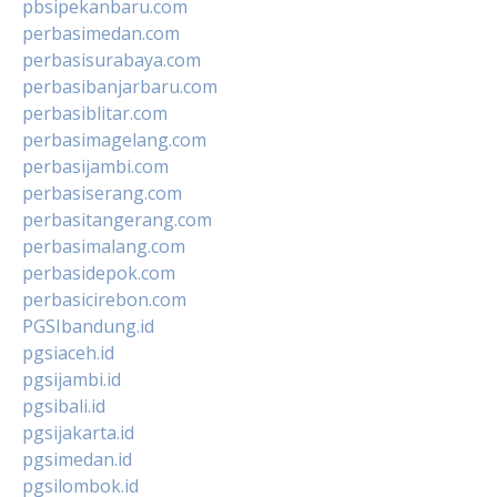
pbsipekanbaru.com
perbasimedan.com
perbasisurabaya.com
perbasibanjarbaru.com
perbasiblitar.com
perbasimagelang.com
perbasijambi.com
perbasiserang.com
perbasitangerang.com
perbasimalang.com
perbasidepok.com
perbasicirebon.com
PGSIbandung.id
pgsiaceh.id
pgsijambi.id
pgsibali.id
pgsijakarta.id
pgsimedan.id
pgsilombok.id