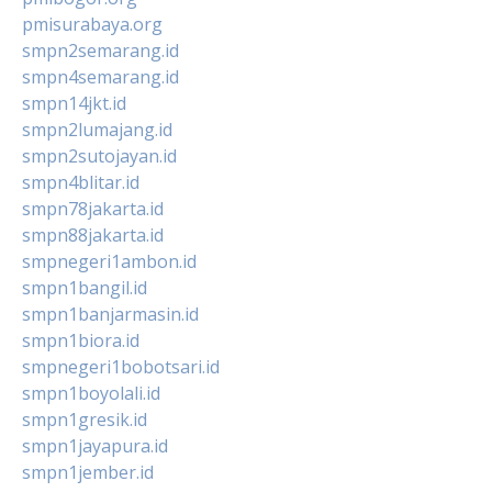
pmisurabaya.org
smpn2semarang.id
smpn4semarang.id
smpn14jkt.id
smpn2lumajang.id
smpn2sutojayan.id
smpn4blitar.id
smpn78jakarta.id
smpn88jakarta.id
smpnegeri1ambon.id
smpn1bangil.id
smpn1banjarmasin.id
smpn1biora.id
smpnegeri1bobotsari.id
smpn1boyolali.id
smpn1gresik.id
smpn1jayapura.id
smpn1jember.id