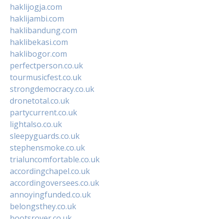
haklijogja.com
haklijambi.com
haklibandung.com
haklibekasi.com
haklibogor.com
perfectperson.co.uk
tourmusicfest.co.uk
strongdemocracy.co.uk
dronetotal.co.uk
partycurrent.co.uk
lightalso.co.uk
sleepyguards.co.uk
stephensmoke.co.uk
trialuncomfortable.co.uk
accordingchapel.co.uk
accordingoversees.co.uk
annoyingfunded.co.uk
belongsthey.co.uk
bootsrover.co.uk