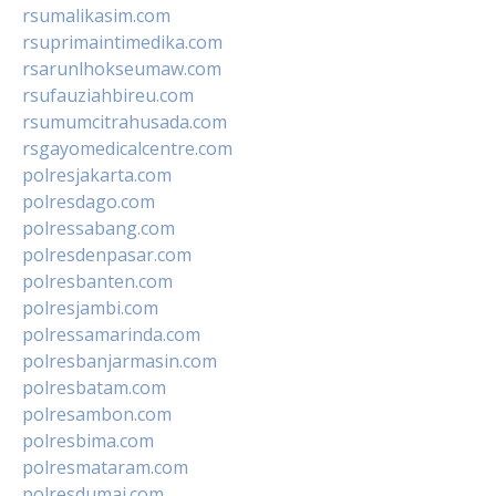
rsumalikasim.com
rsuprimaintimedika.com
rsarunlhokseumaw.com
rsufauziahbireu.com
rsumumcitrahusada.com
rsgayomedicalcentre.com
polresjakarta.com
polresdago.com
polressabang.com
polresdenpasar.com
polresbanten.com
polresjambi.com
polressamarinda.com
polresbanjarmasin.com
polresbatam.com
polresambon.com
polresbima.com
polresmataram.com
polresdumai.com