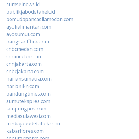
sumselnews.id
publikjabodetabek.id
pemudapancasilamedan.com
ayokalimantan.com
ayosumut.com
bangsaoffline.com
cnbcmedan.com
cnnmedan.com
cnnjakarta.com
cnbcjakarta.com
hariansumatra.com
harianikn.com
bandungtimes.com
sumutekspres.com
lampungpos.com
mediasulawesi.com
mediajabodetabek.com
kabarflores.com
seputarmetro.com