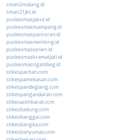
sman2malang.id
sman21jkt.id
puskesmasjakut.id
puskesmasmampang.id
puskesmaspancoran.id
puskesmasmenteng.id
puskesmassenen.id
puskesmaskramatjati.id
puskesmasngambeg.id
stikespacitan.com
stikespamekasan.com
stikespandeglang.com
stikespangandaran.com
stikesacehbarat.com
stikesbadung.com
stikesbanggai.com
stikesbangka.com
stikesbanyumas.com
stikesbekasi.com