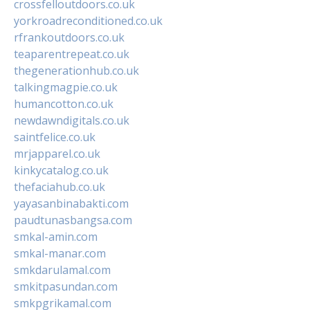
crossfelloutdoors.co.uk
yorkroadreconditioned.co.uk
rfrankoutdoors.co.uk
teaparentrepeat.co.uk
thegenerationhub.co.uk
talkingmagpie.co.uk
humancotton.co.uk
newdawndigitals.co.uk
saintfelice.co.uk
mrjapparel.co.uk
kinkycatalog.co.uk
thefaciahub.co.uk
yayasanbinabakti.com
paudtunasbangsa.com
smkal-amin.com
smkal-manar.com
smkdarulamal.com
smkitpasundan.com
smkpgrikamal.com