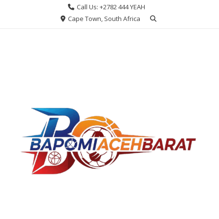
Skip
Call Us: +2782 444 YEAH
to
Cape Town, South Africa
content