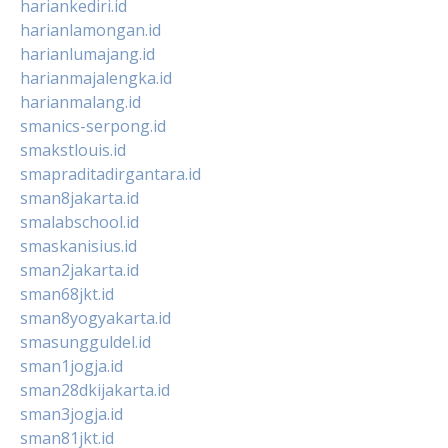
hariankediri.id
harianlamongan.id
harianlumajang.id
harianmajalengka.id
harianmalang.id
smanics-serpong.id
smakstlouis.id
smapraditadirgantara.id
sman8jakarta.id
smalabschool.id
smaskanisius.id
sman2jakarta.id
sman68jkt.id
sman8yogyakarta.id
smasungguldel.id
sman1jogja.id
sman28dkijakarta.id
sman3jogja.id
sman81jkt.id