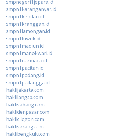
smpnegeri1jepara.id
smpn1karanganyar.id
smpn1kendari.id
smpn1kranggan.id
smpn1lamongan.id
smpn1luwuk.id
smpn1madiun.id
smpn1manokwari.id
smpn1narmada.id
smpn1pacitan.id
smpn1padang.id
smpn1pailangga.id
haklijakarta.com
haklilangsa.com
haklisabang.com
haklidenpasar.com
haklicilegon.com
hakliserang.com
haklibengkulu.com