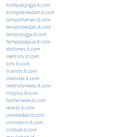
kompasjogja.it.com
kompasmedan.it.com
tempoharian.it.com
tempomedan.it.com
tempojogja.it.com
tempopapua.it.com
idntimes.it.com
metrotv.it.com
sctv.it.com
transtv.it.com
indosiar.it.com
metrotvnews.it.com
rctiplus.it.com
tvonenews.it.com
mnctv.it.com
cnnmedan.it.com
cnnmetro.it.com
cnnbali.it.com
meulaboh.id