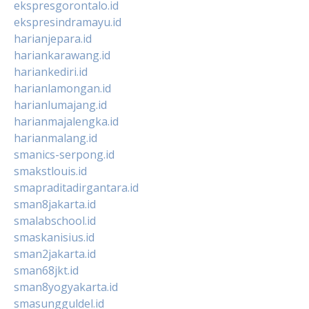
ekspresgorontalo.id
ekspresindramayu.id
harianjepara.id
hariankarawang.id
hariankediri.id
harianlamongan.id
harianlumajang.id
harianmajalengka.id
harianmalang.id
smanics-serpong.id
smakstlouis.id
smapraditadirgantara.id
sman8jakarta.id
smalabschool.id
smaskanisius.id
sman2jakarta.id
sman68jkt.id
sman8yogyakarta.id
smasungguldel.id