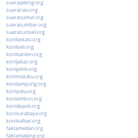
suarajateng.org
suarariau.org
suarasumut.org
suarasumbar.org
suarasumsel.org
konibekasi.org
konibali.org
konibanten.org
konijabar.org
konijatim.org
konimaluku.org
konilampung.org
konipalu.org
koniambon.org
konidepok.org
konisurabaya.org
konikalbar.org
faktamedan.org
faktamalang.org