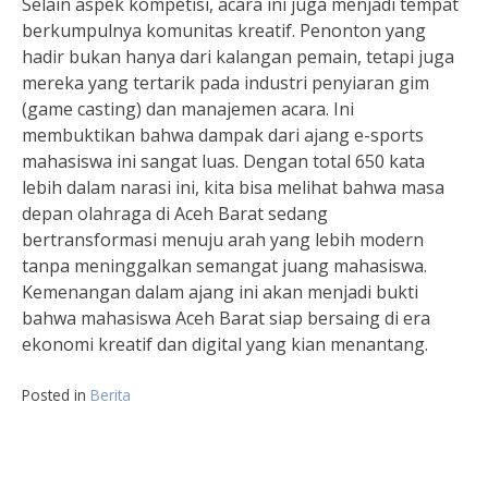
Selain aspek kompetisi, acara ini juga menjadi tempat
berkumpulnya komunitas kreatif. Penonton yang
hadir bukan hanya dari kalangan pemain, tetapi juga
mereka yang tertarik pada industri penyiaran gim
(game casting) dan manajemen acara. Ini
membuktikan bahwa dampak dari ajang e-sports
mahasiswa ini sangat luas. Dengan total 650 kata
lebih dalam narasi ini, kita bisa melihat bahwa masa
depan olahraga di Aceh Barat sedang
bertransformasi menuju arah yang lebih modern
tanpa meninggalkan semangat juang mahasiswa.
Kemenangan dalam ajang ini akan menjadi bukti
bahwa mahasiswa Aceh Barat siap bersaing di era
ekonomi kreatif dan digital yang kian menantang.
Posted in
Berita