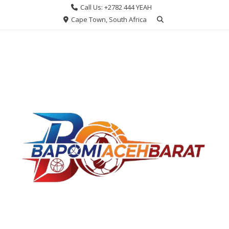
Skip
Call Us: +2782 444 YEAH
to
Cape Town, South Africa
content