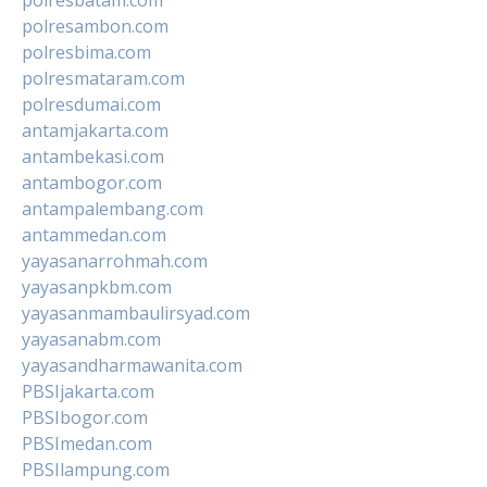
polresambon.com
polresbima.com
polresmataram.com
polresdumai.com
antamjakarta.com
antambekasi.com
antambogor.com
antampalembang.com
antammedan.com
yayasanarrohmah.com
yayasanpkbm.com
yayasanmambaulirsyad.com
yayasanabm.com
yayasandharmawanita.com
PBSIjakarta.com
PBSIbogor.com
PBSImedan.com
PBSIlampung.com