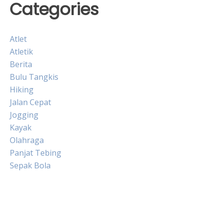
Categories
Atlet
Atletik
Berita
Bulu Tangkis
Hiking
Jalan Cepat
Jogging
Kayak
Olahraga
Panjat Tebing
Sepak Bola