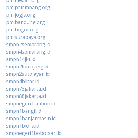
pmipalembang.org
pmijogja.org
pmibandung.org
pmibogor.org
pmisurabaya.org
smpn2semarang.id
smpn4semarang.id
smpn14jkt.id
smpn2lumajang.id
smpn2sutojayan.id
smpn4blitar.id
smpn78jakarta.id
smpn88jakarta.id
smpnegeri1ambon.id
smpn1bangil.id
smpn1banjarmasin.id
smpn1biora.id
smpnegeri1bobotsari.id