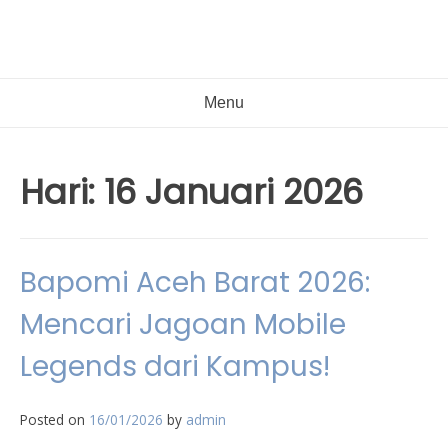
Menu
Hari:
16 Januari 2026
Bapomi Aceh Barat 2026:
Mencari Jagoan Mobile
Legends dari Kampus!
Posted on
16/01/2026
by
admin