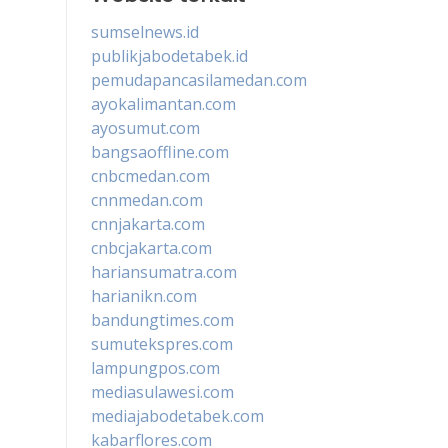
sumselnews.id
publikjabodetabek.id
pemudapancasilamedan.com
ayokalimantan.com
ayosumut.com
bangsaoffline.com
cnbcmedan.com
cnnmedan.com
cnnjakarta.com
cnbcjakarta.com
hariansumatra.com
harianikn.com
bandungtimes.com
sumutekspres.com
lampungpos.com
mediasulawesi.com
mediajabodetabek.com
kabarflores.com