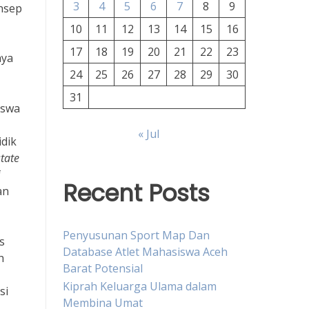
3
4
5
6
7
8
9
onsep
10
11
12
13
14
15
16
17
18
19
20
21
22
23
aya
24
25
26
27
28
29
30
31
swa
« Jul
idik
state
f
Recent Posts
an
Penyusunan Sport Map Dan
s
Database Atlet Mahasiswa Aceh
h
Barat Potensial
Kiprah Keluarga Ulama dalam
si
Membina Umat