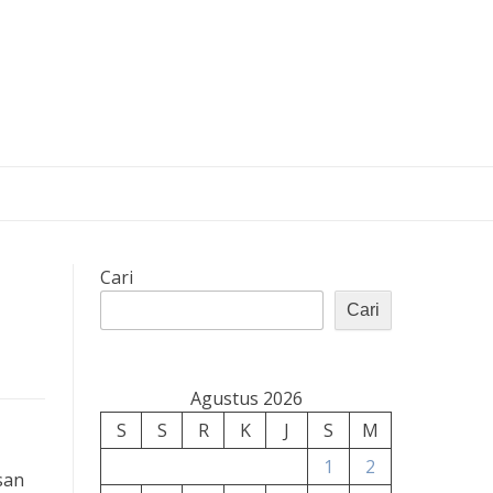
Cari
Cari
Agustus 2026
S
S
R
K
J
S
M
1
2
san