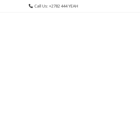
Skip
Call Us: +2782 444 YEAH
to
content