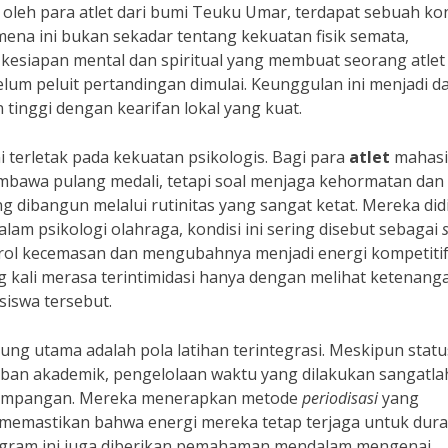
an oleh para atlet dari bumi Teuku Umar, terdapat sebuah k
mena ini bukan sekadar tentang kekuatan fisik semata,
kesiapan mental dan spiritual yang membuat seorang atlet
m peluit pertandingan dimulai. Keunggulan ini menjadi d
 tinggi dengan kearifan lokal yang kuat.
 terletak pada kekuatan psikologis. Bagi para
atlet
mahasi
membawa pulang medali, tetapi soal menjaga kehormatan dan
 dibangun melalui rutinitas yang sangat ketat. Mereka did
Dalam psikologi olahraga, kondisi ini sering disebut sebagai
rol kecemasan dan mengubahnya menjadi energi kompetiti
ng kali merasa terintimidasi hanya dengan melihat ketenang
siswa tersebut.
ung utama adalah pola latihan terintegrasi. Meskipun statu
iban akademik, pengelolaan waktu yang dilakukan sangatla
a serampangan. Mereka menerapkan metode
periodisasi
yang
i memastikan bahwa energi mereka tetap terjaga untuk dura
rogram ini juga diberikan pemahaman mendalam mengenai