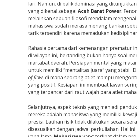
lari. Namun, di balik dominasi yang ditunjukk
yang dikenal sebagai
Aceh Barat Power
. Feno
melainkan sebuah filosofi mendalam mengenai 
mahasiswa sudah merasa menang bahkan sebelu
tarik tersendiri karena memadukan kedisiplinan
Rahasia pertama dari kemenangan prematur ini
di wilayah ini, bertanding bukan hanya soal 
martabat daerah. Persiapan mental yang matang
untuk memiliki “mentalitas juara” yang stabil. 
of flow
, di mana seorang atlet mampu mengont
yang positif. Kesiapan ini membuat lawan seri
yang terpancar dari raut wajah para atlet maha
Selanjutnya, aspek teknis yang menjadi penduk
mereka adalah mahasiswa yang memiliki kewaj
presisi. Latihan fisik tidak dilakukan secar
disesuaikan dengan jadwal perkuliahan. Hal in
yang lama.
Mahasiswa
yang terlibat dalam p