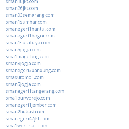
sman48jkt.com
sman26jkt.com
sman03semarang.com
sman1sumbar.com
smanegeri1bantul.com
smanegeri1bogor.com
sman1surabaya.com
sman6jogja.com
sma1magelang.com
sman9jogja.com
smanegeri3bandung.com
smasutomo1.com
sman5jogja.com
smanegeri1tangerang.com
sma1purworejo.com
smanegeri1jember.com
sman2bekasi.com
smanegeri47jkt.com
sma1wonosari.com