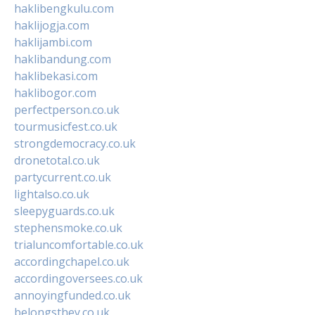
haklibengkulu.com
haklijogja.com
haklijambi.com
haklibandung.com
haklibekasi.com
haklibogor.com
perfectperson.co.uk
tourmusicfest.co.uk
strongdemocracy.co.uk
dronetotal.co.uk
partycurrent.co.uk
lightalso.co.uk
sleepyguards.co.uk
stephensmoke.co.uk
trialuncomfortable.co.uk
accordingchapel.co.uk
accordingoversees.co.uk
annoyingfunded.co.uk
belongsthey.co.uk