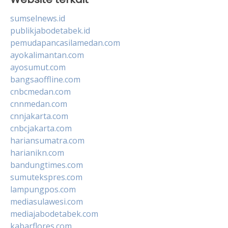
sumselnews.id
publikjabodetabek.id
pemudapancasilamedan.com
ayokalimantan.com
ayosumut.com
bangsaoffline.com
cnbcmedan.com
cnnmedan.com
cnnjakarta.com
cnbcjakarta.com
hariansumatra.com
harianikn.com
bandungtimes.com
sumutekspres.com
lampungpos.com
mediasulawesi.com
mediajabodetabek.com
kabarflores.com