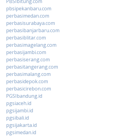
PBSIbitung.com
pbsipekanbaru.com
perbasimedan.com
perbasisurabaya.com
perbasibanjarbaru.com
perbasiblitar.com
perbasimagelang.com
perbasijambi.com
perbasiserang.com
perbasitangerang.com
perbasimalang.com
perbasidepok.com
perbasicirebon.com
PGSIbandung.id
pgsiaceh.id
pgsijambi.id
pgsibali.id
pgsijakarta.id
pgsimedan.id