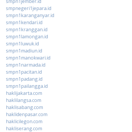
smpn1jember.id
smpnegeri1jepara.id
smpn1karanganyar.id
smpn1kendari.id
smpn1kranggan.id
smpn1lamongan.id
smpn1luwuk.id
smpn1madiun.id
smpn1manokwari.id
smpn1narmada.id
smpn1pacitan.id
smpn1padang.id
smpn1pailangga.id
haklijakarta.com
haklilangsa.com
haklisabang.com
haklidenpasar.com
haklicilegon.com
hakliserang.com