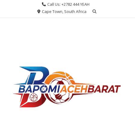
Skip
Call Us: +2782 444 YEAH
to
Cape Town, South Africa
content