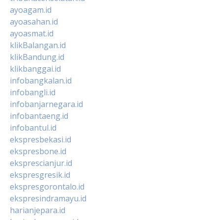
ayoagam.id
ayoasahan.id
ayoasmat.id
klikBalangan.id
klikBandung.id
klikbanggai.id
infobangkalan.id
infobangli.id
infobanjarnegara.id
infobantaeng.id
infobantul.id
ekspresbekasi.id
ekspresbone.id
eksprescianjur.id
ekspresgresik.id
ekspresgorontalo.id
ekspresindramayu.id
harianjepara.id