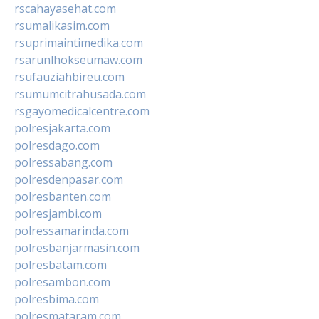
rscahayasehat.com
rsumalikasim.com
rsuprimaintimedika.com
rsarunlhokseumaw.com
rsufauziahbireu.com
rsumumcitrahusada.com
rsgayomedicalcentre.com
polresjakarta.com
polresdago.com
polressabang.com
polresdenpasar.com
polresbanten.com
polresjambi.com
polressamarinda.com
polresbanjarmasin.com
polresbatam.com
polresambon.com
polresbima.com
polresmataram.com