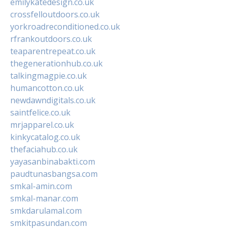
emilykatedesign.co.uk
crossfelloutdoors.co.uk
yorkroadreconditioned.co.uk
rfrankoutdoors.co.uk
teaparentrepeat.co.uk
thegenerationhub.co.uk
talkingmagpie.co.uk
humancotton.co.uk
newdawndigitals.co.uk
saintfelice.co.uk
mrjapparel.co.uk
kinkycatalog.co.uk
thefaciahub.co.uk
yayasanbinabakti.com
paudtunasbangsa.com
smkal-amin.com
smkal-manar.com
smkdarulamal.com
smkitpasundan.com