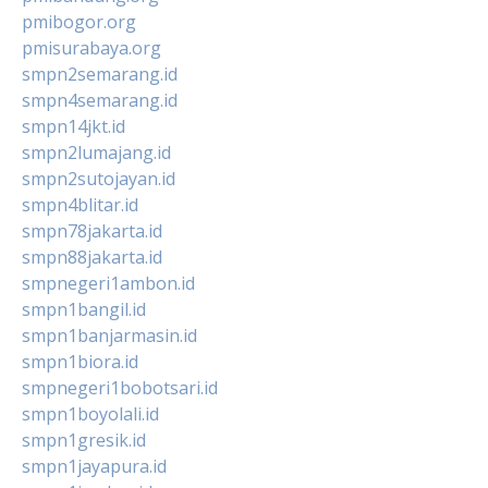
pmibogor.org
pmisurabaya.org
smpn2semarang.id
smpn4semarang.id
smpn14jkt.id
smpn2lumajang.id
smpn2sutojayan.id
smpn4blitar.id
smpn78jakarta.id
smpn88jakarta.id
smpnegeri1ambon.id
smpn1bangil.id
smpn1banjarmasin.id
smpn1biora.id
smpnegeri1bobotsari.id
smpn1boyolali.id
smpn1gresik.id
smpn1jayapura.id