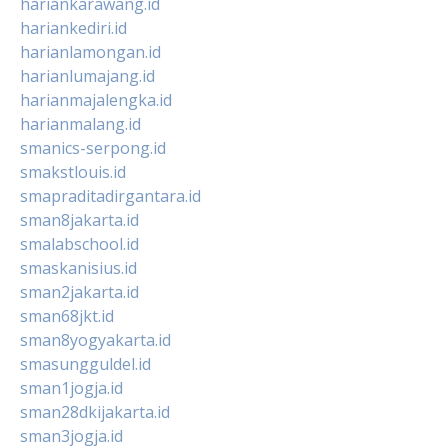
hariankarawang.id
hariankediri.id
harianlamongan.id
harianlumajang.id
harianmajalengka.id
harianmalang.id
smanics-serpong.id
smakstlouis.id
smapraditadirgantara.id
sman8jakarta.id
smalabschool.id
smaskanisius.id
sman2jakarta.id
sman68jkt.id
sman8yogyakarta.id
smasungguldel.id
sman1jogja.id
sman28dkijakarta.id
sman3jogja.id