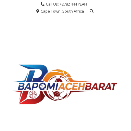
Skip
Call Us: +2782 444 YEAH
to
Cape Town, South Africa
content