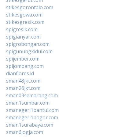
stikesgorontalo.com
stikesgowa.com
stikesgresik.com
spigresik.com
spigianyar.com
spigrobongan.com
spigunungkidul.com
spijember.com
spijombang.com
dianflores.id
sman48jkt.com
sman26jkt.com
sman03semarang.com
sman1sumbar.com
smanegeri1bantul.com
smanegeri1bogor.com
sman1surabaya.com
sman6jogja.com