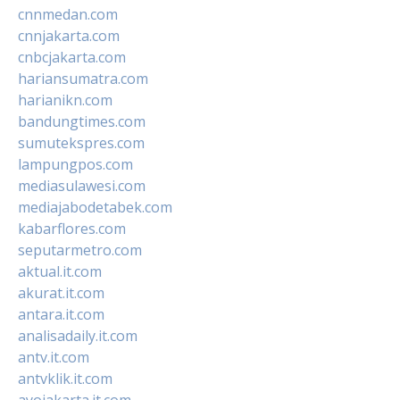
cnnmedan.com
cnnjakarta.com
cnbcjakarta.com
hariansumatra.com
harianikn.com
bandungtimes.com
sumutekspres.com
lampungpos.com
mediasulawesi.com
mediajabodetabek.com
kabarflores.com
seputarmetro.com
aktual.it.com
akurat.it.com
antara.it.com
analisadaily.it.com
antv.it.com
antvklik.it.com
ayojakarta.it.com