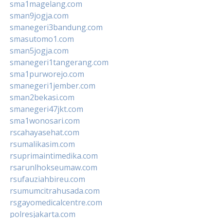
sma1magelang.com
sman9jogja.com
smanegeri3bandung.com
smasutomo1.com
sman5jogja.com
smanegeri1tangerang.com
sma1purworejo.com
smanegeri1jember.com
sman2bekasi.com
smanegeri47jkt.com
sma1wonosari.com
rscahayasehat.com
rsumalikasim.com
rsuprimaintimedika.com
rsarunlhokseumaw.com
rsufauziahbireu.com
rsumumcitrahusada.com
rsgayomedicalcentre.com
polresjakarta.com