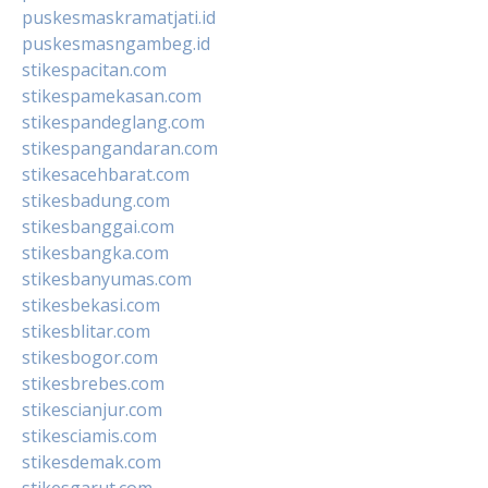
puskesmaskramatjati.id
puskesmasngambeg.id
stikespacitan.com
stikespamekasan.com
stikespandeglang.com
stikespangandaran.com
stikesacehbarat.com
stikesbadung.com
stikesbanggai.com
stikesbangka.com
stikesbanyumas.com
stikesbekasi.com
stikesblitar.com
stikesbogor.com
stikesbrebes.com
stikescianjur.com
stikesciamis.com
stikesdemak.com
stikesgarut.com