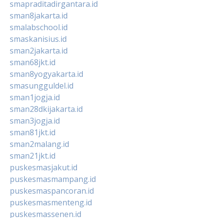
smapraditadirgantara.id
sman8jakarta.id
smalabschool.id
smaskanisius.id
sman2jakarta.id
sman68jkt.id
sman8yogyakarta.id
smasungguldel.id
sman1jogja.id
sman28dkijakarta.id
sman3jogja.id
sman81jkt.id
sman2malang.id
sman21jkt.id
puskesmasjakut.id
puskesmasmampang.id
puskesmaspancoran.id
puskesmasmenteng.id
puskesmassenen.id