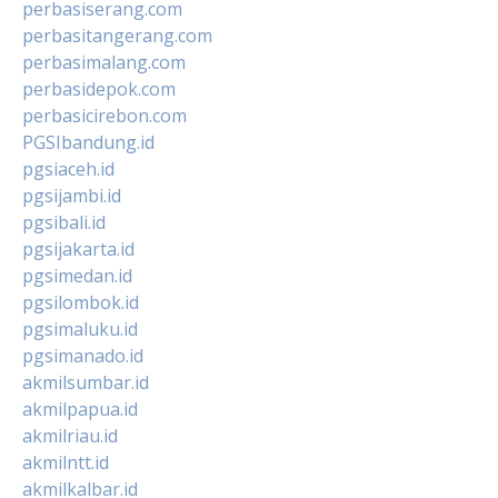
perbasiserang.com
perbasitangerang.com
perbasimalang.com
perbasidepok.com
perbasicirebon.com
PGSIbandung.id
pgsiaceh.id
pgsijambi.id
pgsibali.id
pgsijakarta.id
pgsimedan.id
pgsilombok.id
pgsimaluku.id
pgsimanado.id
akmilsumbar.id
akmilpapua.id
akmilriau.id
akmilntt.id
akmilkalbar.id