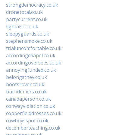
strongdemocracy.co.uk
dronetotal.co.uk
partycurrent.co.uk
lightalso.co.uk
sleepyguards.co.uk
stephensmoke.co.uk
trialuncomfortable.co.uk
accordingchapel.co.uk
accordingoversees.co.uk
annoyingfunded.co.uk
belongsthey.co.uk
bootsrover.co.uk
burndeniers.co.uk
canadaperson.co.uk
conwayviolation.co.uk
copperfielddresses.co.uk
cowboysspot.co.uk
decemberteaching.co.uk
traceloans.co.uk