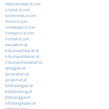
metrotvnews.it.com
rctiplus.it.com
tvonenews.it.com
mnctv.it.com
cnnmedan.it.com
cnnmetro.it.com
cnnbali.it.com
meulaboh.id
tribunacehbarat.id
tribunacehbesar.id
tribunacehselatan.id
ayoagam.id
ayoasahan.id
ayoasmat.id
klikBalangan.id
klikBandung.id
klikbanggai.id
infobangkalan.id
infobangli.id