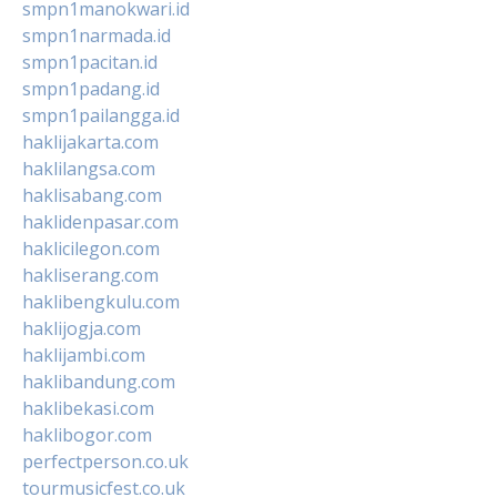
smpn1manokwari.id
smpn1narmada.id
smpn1pacitan.id
smpn1padang.id
smpn1pailangga.id
haklijakarta.com
haklilangsa.com
haklisabang.com
haklidenpasar.com
haklicilegon.com
hakliserang.com
haklibengkulu.com
haklijogja.com
haklijambi.com
haklibandung.com
haklibekasi.com
haklibogor.com
perfectperson.co.uk
tourmusicfest.co.uk