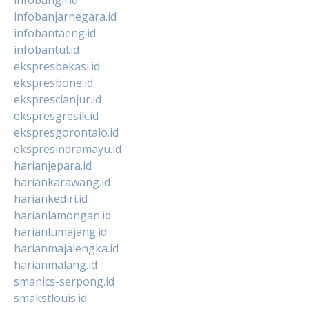
infobanjarnegara.id
infobantaeng.id
infobantul.id
ekspresbekasi.id
ekspresbone.id
eksprescianjur.id
ekspresgresik.id
ekspresgorontalo.id
ekspresindramayu.id
harianjepara.id
hariankarawang.id
hariankediri.id
harianlamongan.id
harianlumajang.id
harianmajalengka.id
harianmalang.id
smanics-serpong.id
smakstlouis.id