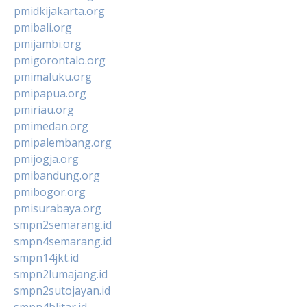
pmidkijakarta.org
pmibali.org
pmijambi.org
pmigorontalo.org
pmimaluku.org
pmipapua.org
pmiriau.org
pmimedan.org
pmipalembang.org
pmijogja.org
pmibandung.org
pmibogor.org
pmisurabaya.org
smpn2semarang.id
smpn4semarang.id
smpn14jkt.id
smpn2lumajang.id
smpn2sutojayan.id
smpn4blitar.id