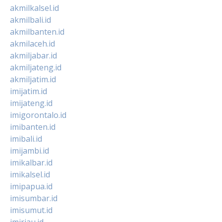
akmilkalsel.id
akmilbali.id
akmilbanten.id
akmilaceh.id
akmiljabar.id
akmiljateng.id
akmiljatim.id
imijatim.id
imijateng.id
imigorontalo.id
imibanten.id
imibali.id
imijambi.id
imikalbar.id
imikalsel.id
imipapua.id
imisumbar.id
imisumut.id
imiriau.id