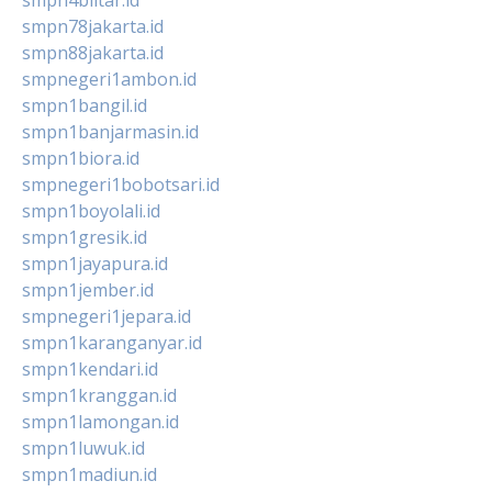
smpn78jakarta.id
smpn88jakarta.id
smpnegeri1ambon.id
smpn1bangil.id
smpn1banjarmasin.id
smpn1biora.id
smpnegeri1bobotsari.id
smpn1boyolali.id
smpn1gresik.id
smpn1jayapura.id
smpn1jember.id
smpnegeri1jepara.id
smpn1karanganyar.id
smpn1kendari.id
smpn1kranggan.id
smpn1lamongan.id
smpn1luwuk.id
smpn1madiun.id