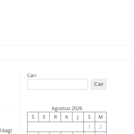
Cari
Cari
Agustus 2026
S
S
R
K
J
S
M
1
2
 bagi