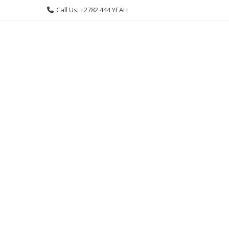
Skip
Call Us: +2782 444 YEAH
to
content