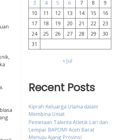
3
4
5
6
7
8
9
10
11
12
13
14
15
16
17
18
19
20
21
22
23
puan
24
25
26
27
28
29
30
31
knik,
« Jul
gka
Recent Posts
a.
Kiprah Keluarga Ulama dalam
 biasa
Membina Umat
yang
Pemetaan Talenta Atletik Lari dan
Lempar BAPOMI Aceh Barat
Menuju Ajang Provinsi