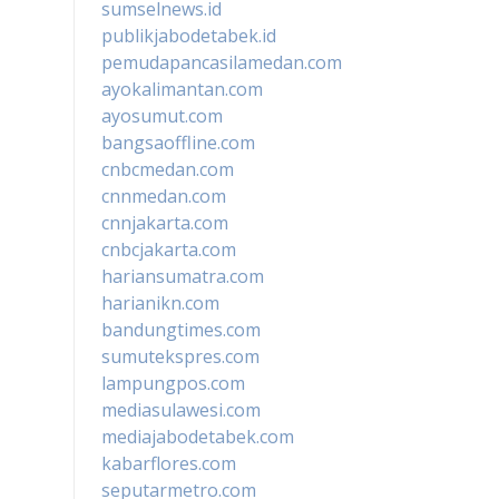
sumselnews.id
publikjabodetabek.id
pemudapancasilamedan.com
ayokalimantan.com
ayosumut.com
bangsaoffline.com
cnbcmedan.com
cnnmedan.com
cnnjakarta.com
cnbcjakarta.com
hariansumatra.com
harianikn.com
bandungtimes.com
sumutekspres.com
lampungpos.com
mediasulawesi.com
mediajabodetabek.com
kabarflores.com
seputarmetro.com