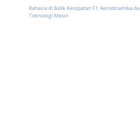
Navigasi
Rahasia di Balik Kecepatan F1: Aerodinamika d
Teknologi Mesin
pos