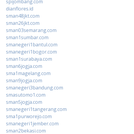
spijombang.com
dianflores.id
sman48jkt.com
sman26jkt.com
sman03semarang.com
sman1sumbar.com
smanegeri1bantul.com
smanegeri1bogor.com
sman1surabaya.com
sman6jogja.com
sma1magelang.com
sman9jogja.com
smanegeri3bandung.com
smasutomo1.com
sman5jogja.com
smanegeri1tangerang.com
sma1purworejo.com
smanegeri1jember.com
sman2bekasi.com