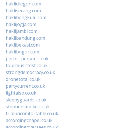
haklicilegon.com
hakliserang.com
haklibengkulu.com
haklijogja.com
haklijambi.com
haklibandung.com
haklibekasi.com
haklibogor.com
perfectperson.co.uk
tourmusicfest.co.uk
strongdemocracy.co.uk
dronetotal.co.uk
partycurrent.co.uk
lightalso.co.uk
sleepyguards.co.uk
stephensmoke.co.uk
trialuncomfortable.co.uk
accordingchapel.co.uk
accordingoversees.co.uk