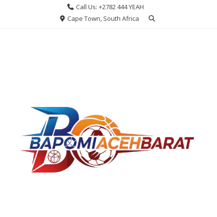
Skip
Call Us: +2782 444 YEAH
to
Cape Town, South Africa
content