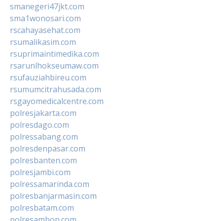
smanegeri47jkt.com
sma1wonosari.com
rscahayasehat.com
rsumalikasim.com
rsuprimaintimedika.com
rsarunlhokseumaw.com
rsufauziahbireu.com
rsumumcitrahusada.com
rsgayomedicalcentre.com
polresjakarta.com
polresdago.com
polressabang.com
polresdenpasar.com
polresbanten.com
polresjambi.com
polressamarinda.com
polresbanjarmasin.com
polresbatam.com
polresambon.com