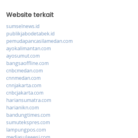
Website terkait
sumselnews.id
publikjabodetabek.id
pemudapancasilamedan.com
ayokalimantan.com
ayosumut.com
bangsaoffline.com
cnbcmedan.com
cnnmedan.com
cnnjakarta.com
cnbcjakarta.com
hariansumatra.com
harianikn.com
bandungtimes.com
sumutekspres.com
lampungpos.com
mediasulawesi.com