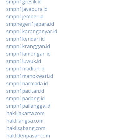
smpn1gresik.id
smpn1jayapura.id
smpn1jember.id
smpnegeri1jepara.id
smpn1karanganyar.id
smpn1kendari.id
smpn1kranggan.id
smpn1lamongan.id
smpn1luwuk.id
smpn1madiun.id
smpn1manokwari.id
smpn1narmada.id
smpn1pacitan.id
smpn1padang.id
smpn1pailangga.id
haklijakarta.com
haklilangsa.com
haklisabang.com
haklidenpasar.com