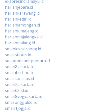
ekspresindramayu.id
harianjepara.id
hariankarawang.id
hariankediri.id
harianlamongan.id
harianlumajang.id
harianmajalengka.id
harianmalang.id
smanics-serpong.id
smakstlouis.id
smapraditadirgantara.id
sman8jakarta.id
smalabschool.id
smaskanisius.id
sman2jakarta.id
sman68jkt.id
sman8yogyakarta.id
smasungguldel.id
sman1jogja.id