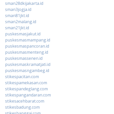
sman28dkijakarta.id
sman3jogja.id
sman81jkt.id
sman2malang.id
sman21jkt.id
puskesmasjakut.id
puskesmasmampang.id
puskesmaspancoran.id
puskesmasmenteng.id
puskesmassenen.id
puskesmaskramatjati.id
puskesmasngambeg.id
stikespacitan.com
stikespamekasan.com
stikespandeglang.com
stikespangandaran.com
stikesacehbarat.com
stikesbadung.com
stikesbanggai.com