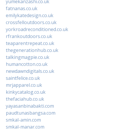
yumekanzashi.co.uk
fatnanas.co.uk
emilykatedesign.co.uk
crossfelloutdoors.co.uk
yorkroadreconditioned.co.uk
rfrankoutdoors.co.uk
teaparentrepeat.co.uk
thegenerationhub.co.uk
talkingmagpie.co.uk
humancotton.co.uk
newdawndigitals.co.uk
saintfelice.co.uk
mrjapparel.co.uk
kinkycatalog.co.uk
thefaciahub.co.uk
yayasanbinabakti.com
paudtunasbangsa.com
smkal-amin.com
smkal-manar.com