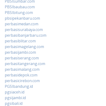
PBSIsumbar.com
PBSIbaubau.com
PBSIbitung.com
pbsipekanbaru.com
perbasimedan.com
perbasisurabaya.com
perbasibanjarbaru.com
perbasiblitar.com
perbasimagelang.com
perbasijambi.com
perbasiserang.com
perbasitangerang.com
perbasimalang.com
perbasidepok.com
perbasicirebon.com
PGSIbandung.id
pgsiaceh.id
pgsijambi.id
pgsibali.id