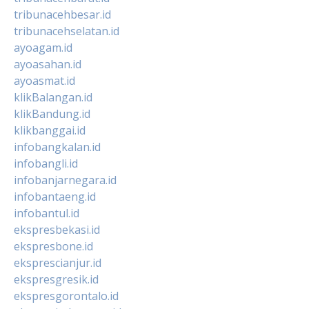
tribunacehbesar.id
tribunacehselatan.id
ayoagam.id
ayoasahan.id
ayoasmat.id
klikBalangan.id
klikBandung.id
klikbanggai.id
infobangkalan.id
infobangli.id
infobanjarnegara.id
infobantaeng.id
infobantul.id
ekspresbekasi.id
ekspresbone.id
eksprescianjur.id
ekspresgresik.id
ekspresgorontalo.id