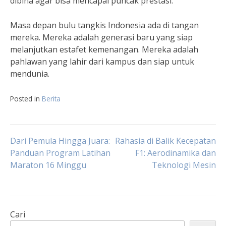
dibina agar bisa mencapai puncak prestasi.
Masa depan bulu tangkis Indonesia ada di tangan
mereka. Mereka adalah generasi baru yang siap
melanjutkan estafet kemenangan. Mereka adalah
pahlawan yang lahir dari kampus dan siap untuk
mendunia.
Posted in
Berita
Navigasi
Dari Pemula Hingga Juara:
Rahasia di Balik Kecepatan
Panduan Program Latihan
F1: Aerodinamika dan
Maraton 16 Minggu
Teknologi Mesin
pos
Cari