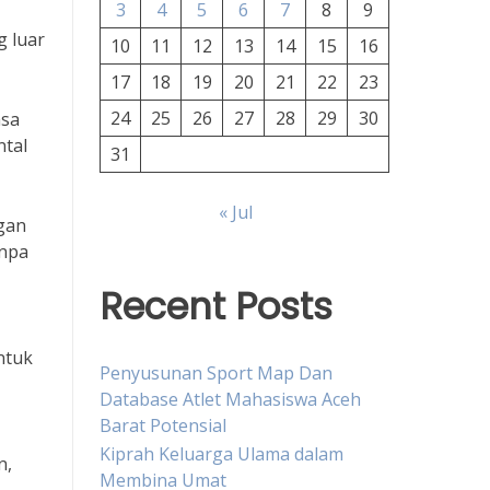
3
4
5
6
7
8
9
g luar
10
11
12
13
14
15
16
17
18
19
20
21
22
23
24
25
26
27
28
29
30
asa
ntal
31
« Jul
ngan
anpa
Recent Posts
ntuk
Penyusunan Sport Map Dan
Database Atlet Mahasiswa Aceh
Barat Potensial
Kiprah Keluarga Ulama dalam
n,
Membina Umat