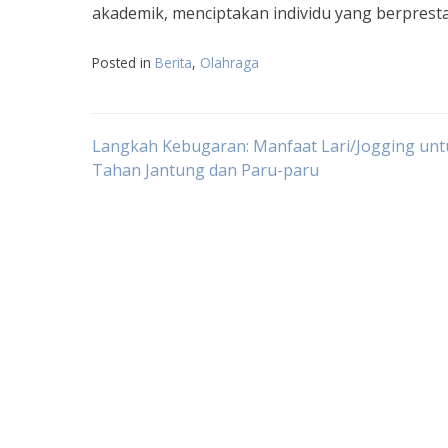
akademik, menciptakan individu yang berprestas
Posted in
Berita
,
Olahraga
Navigasi
Langkah Kebugaran: Manfaat Lari/Jogging un
Tahan Jantung dan Paru-paru
pos