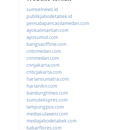
sumselnews.id
publikjabodetabek.id
pemudapancasilamedan.com
ayokalimantan.com
ayosumut.com
bangsaoffline.com
cnbcmedan.com
cnnmedan.com
cnnjakarta.com
cnbcjakarta.com
hariansumatra.com
harianikn.com
bandungtimes.com
sumutekspres.com
lampungpos.com
mediasulawesi.com
mediajabodetabek.com
kabarflores.com