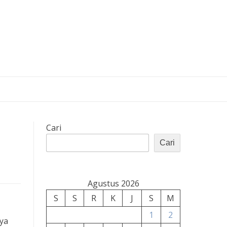
Cari
Cari
Agustus 2026
S
S
R
K
J
S
M
1
2
ya