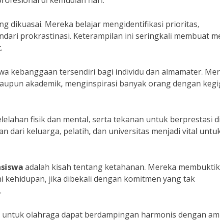
rofesional di kemudian hari.
 dikuasai. Mereka belajar mengidentifikasi prioritas,
dari prokrastinasi. Keterampilan ini seringkali membuat m
.
 kebanggaan tersendiri bagi individu dan almamater. Me
 maupun akademik, menginspirasi banyak orang dengan kegi
lelahan fisik dan mental, serta tekanan untuk berprestasi d
dari keluarga, pelatih, dan universitas menjadi vital untu
asiswa
adalah kisah tentang ketahanan. Mereka membukti
ni kehidupan, jika dibekali dengan komitmen yang tak
.
h untuk olahraga dapat berdampingan harmonis dengan am