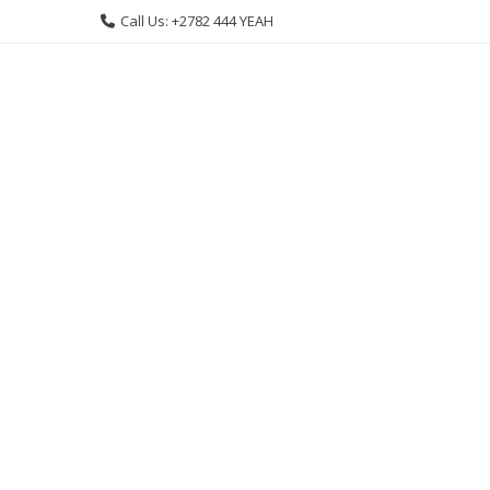
Skip
Call Us: +2782 444 YEAH
to
content