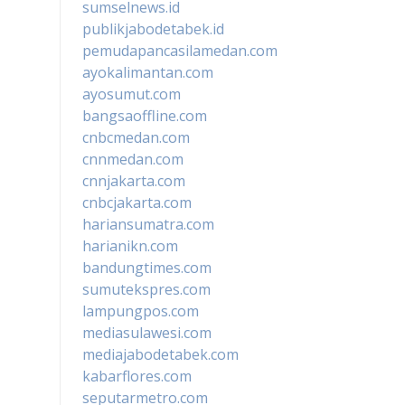
sumselnews.id
publikjabodetabek.id
pemudapancasilamedan.com
ayokalimantan.com
ayosumut.com
bangsaoffline.com
cnbcmedan.com
cnnmedan.com
cnnjakarta.com
cnbcjakarta.com
hariansumatra.com
harianikn.com
bandungtimes.com
sumutekspres.com
lampungpos.com
mediasulawesi.com
mediajabodetabek.com
kabarflores.com
seputarmetro.com