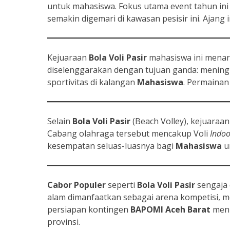
untuk mahasiswa. Fokus utama event tahun ini
semakin digemari di kawasan pesisir ini. Ajang 
Kejuaraan
Bola Voli Pasir
mahasiswa ini menari
diselenggarakan dengan tujuan ganda: menin
sportivitas di kalangan
Mahasiswa
. Permainan
Selain
Bola Voli Pasir
(Beach Volley), kejuaraa
Cabang olahraga tersebut mencakup Voli
Indoo
kesempatan seluas-luasnya bagi
Mahasiswa
u
Cabor Populer
seperti
Bola Voli Pasir
sengaja 
alam dimanfaatkan sebagai arena kompetisi, me
persiapan kontingen
BAPOMI Aceh Barat
menu
provinsi.