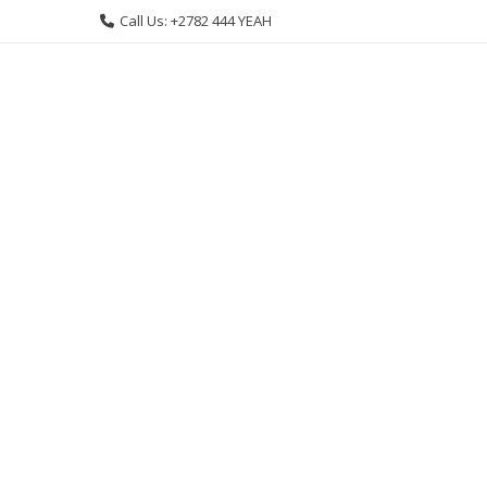
Skip
Call Us: +2782 444 YEAH
to
content