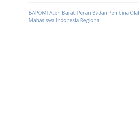
Navigasi
BAPOMI Aceh Barat: Peran Badan Pembina Ola
Mahasiswa Indonesia Regional
pos