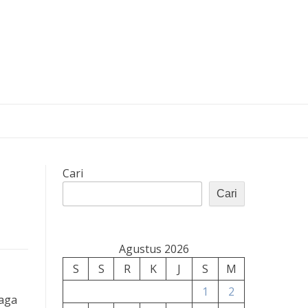
Cari
Cari
Agustus 2026
S
S
R
K
J
S
M
1
2
raga