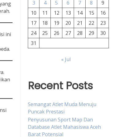
3
4
5
6
7
8
9
 yang
erah.
10
11
12
13
14
15
16
17
18
19
20
21
22
23
24
25
26
27
28
29
30
i ini
31
beda.
« Jul
a.
rikan
Recent Posts
Semangat Atlet Muda Menuju
nsi
Puncak Prestasi
Penyusunan Sport Map Dan
Database Atlet Mahasiswa Aceh
Barat Potensial