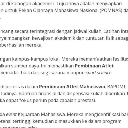
sar di kalangan akademisi. Tujuannya adalah menyiapkan
kan untuk Pekan Olahraga Mahasiswa Nasional (POMNAS) d
.
ancang secara terintegrasi dengan jadwal kuliah. Latihan int
enyeimbangkan kewajiban akademik dan tuntutan fisik sebag
eberhasilan mereka.
engan kampus-kampus lokal. Mereka memanfaatkan fasilita
malkan sumber daya. Ini memastikan
Pembinaan Atlet
memadai, baik dari segi sarana maupun
sport science
.
i prioritas dalam
Pembinaan Atlet Mahasiswa
. BAPOMI
udinya. Bantuan finansial dan dispensasi kuliah diberikan. 
a dapat fokus penuh pada capaian prestasi.
ada
event
Kejuaraan Mahasiswa. Mereka mengidentifikasi ba
potensi tertinggi kemudian dimasukkan ke dalam program