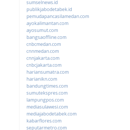
sumselnews.id
publikjabodetabek.id
pemudapancasilamedan.com
ayokalimantan.com
ayosumut.com
bangsaoffline.com
cnbcmedan.com
cnnmedan.com
cnnjakarta.com
cnbcjakarta.com
hariansumatra.com
harianikn.com
bandungtimes.com
sumutekspres.com
lampungpos.com
mediasulawesi.com
mediajabodetabek.com
kabarflores.com
seputarmetro.com