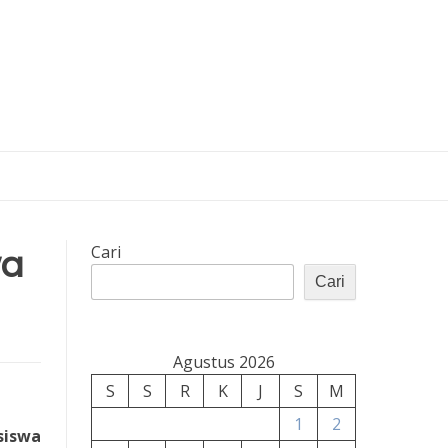
wa
Cari
Cari
Agustus 2026
S
S
R
K
J
S
M
1
2
siswa