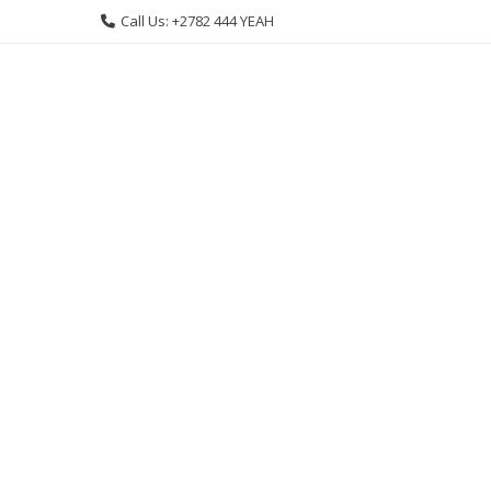
Skip
Call Us: +2782 444 YEAH
to
content