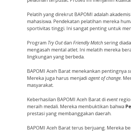
pelatihan terpusat. Proses ini menjamin kualitas
Pelatih yang direkrut BAPOMI adalah akademisi
mahasiswa. Pendekatan pelatihan mereka hum
sportivitas tinggi. Ini sangat penting untuk men
Program
Try Out
dan
Friendly Match
sering diad
mengasah mental atlet. Ini melatih mereka ber
lingkungan yang berbeda.
BAPOMI Aceh Barat menekankan pentingnya
s
Mereka juga harus menjadi
agent of change
. Me
masyarakat.
Keberhasilan BAPOMI Aceh Barat di
event
regio
meraih medali. Mereka membuktikan bahwa
Pe
prestasi yang membanggakan daerah.
BAPOMI Aceh Barat terus berjuang. Mereka be