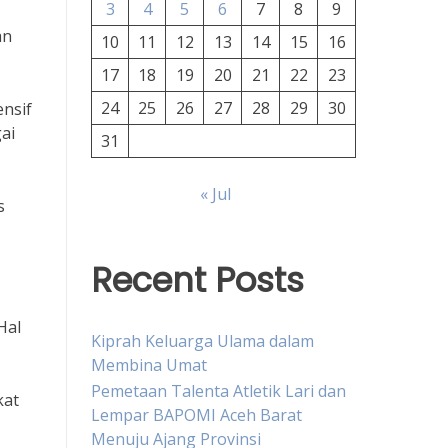
3
4
5
6
7
8
9
an
10
11
12
13
14
15
16
17
18
19
20
21
22
23
24
25
26
27
28
29
30
ensif
ai
31
« Jul
s
Recent Posts
Hal
Kiprah Keluarga Ulama dalam
Membina Umat
Pemetaan Talenta Atletik Lari dan
kat
Lempar BAPOMI Aceh Barat
Menuju Ajang Provinsi