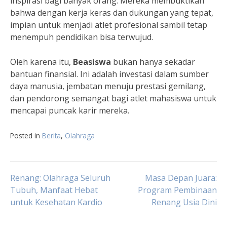
inspirasi bagi banyak orang. Mereka membuktikan
bahwa dengan kerja keras dan dukungan yang tepat,
impian untuk menjadi atlet profesional sambil tetap
menempuh pendidikan bisa terwujud.
Oleh karena itu,
Beasiswa
bukan hanya sekadar
bantuan finansial. Ini adalah investasi dalam sumber
daya manusia, jembatan menuju prestasi gemilang,
dan pendorong semangat bagi atlet mahasiswa untuk
mencapai puncak karir mereka.
Posted in
Berita
,
Olahraga
Navigasi
Renang: Olahraga Seluruh
Masa Depan Juara:
Tubuh, Manfaat Hebat
Program Pembinaan
untuk Kesehatan Kardio
Renang Usia Dini
pos