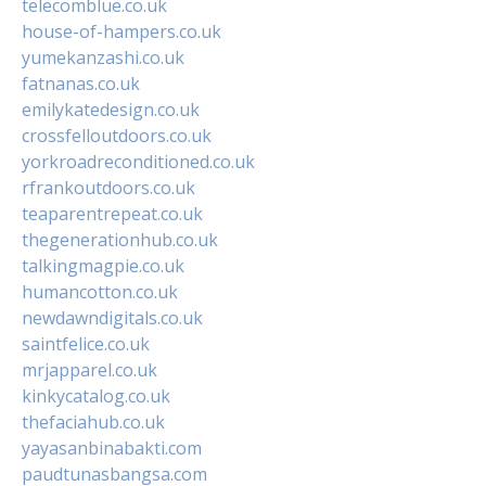
telecomblue.co.uk
house-of-hampers.co.uk
yumekanzashi.co.uk
fatnanas.co.uk
emilykatedesign.co.uk
crossfelloutdoors.co.uk
yorkroadreconditioned.co.uk
rfrankoutdoors.co.uk
teaparentrepeat.co.uk
thegenerationhub.co.uk
talkingmagpie.co.uk
humancotton.co.uk
newdawndigitals.co.uk
saintfelice.co.uk
mrjapparel.co.uk
kinkycatalog.co.uk
thefaciahub.co.uk
yayasanbinabakti.com
paudtunasbangsa.com