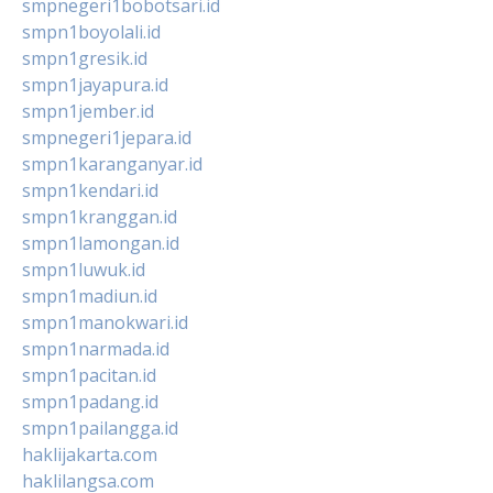
smpnegeri1bobotsari.id
smpn1boyolali.id
smpn1gresik.id
smpn1jayapura.id
smpn1jember.id
smpnegeri1jepara.id
smpn1karanganyar.id
smpn1kendari.id
smpn1kranggan.id
smpn1lamongan.id
smpn1luwuk.id
smpn1madiun.id
smpn1manokwari.id
smpn1narmada.id
smpn1pacitan.id
smpn1padang.id
smpn1pailangga.id
haklijakarta.com
haklilangsa.com