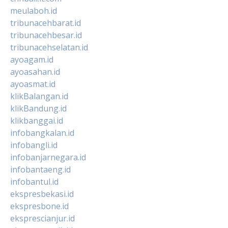
meulaboh.id
tribunacehbarat.id
tribunacehbesar.id
tribunacehselatan.id
ayoagam.id
ayoasahan.id
ayoasmat.id
klikBalangan.id
klikBandung.id
klikbanggai.id
infobangkalan.id
infobangli.id
infobanjarnegara.id
infobantaeng.id
infobantul.id
ekspresbekasi.id
ekspresbone.id
eksprescianjur.id