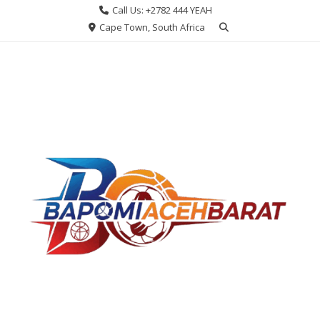
Skip
Call Us: +2782 444 YEAH
to
Cape Town, South Africa
content