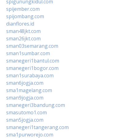
spigunungkidul.com
spijember.com
spijombang.com
dianflores.id
sman48jkt.com
sman26jkt.com
sman03semarang.com
sman1sumbar.com
smanegeri1bantul.com
smanegeri1bogor.com
sman1surabaya.com
sman6jogja.com
sma1magelang.com
sman9jogja.com
smanegeri3bandung.com
smasutomo1.com
sman5jogja.com
smanegeri1tangerang.com
sma1purworejo.com