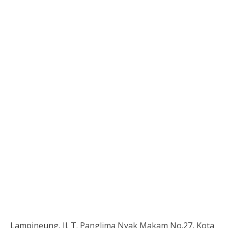
Lampineung, Jl. T. Panglima Nyak Makam No.27, Kota