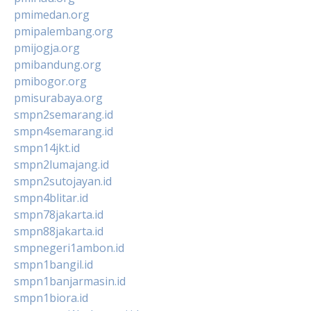
pmimedan.org
pmipalembang.org
pmijogja.org
pmibandung.org
pmibogor.org
pmisurabaya.org
smpn2semarang.id
smpn4semarang.id
smpn14jkt.id
smpn2lumajang.id
smpn2sutojayan.id
smpn4blitar.id
smpn78jakarta.id
smpn88jakarta.id
smpnegeri1ambon.id
smpn1bangil.id
smpn1banjarmasin.id
smpn1biora.id