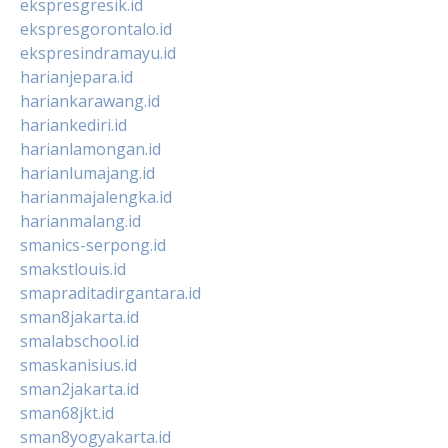
ekspresgresik.id
ekspresgorontalo.id
ekspresindramayu.id
harianjepara.id
hariankarawang.id
hariankediri.id
harianlamongan.id
harianlumajang.id
harianmajalengka.id
harianmalang.id
smanics-serpong.id
smakstlouis.id
smapraditadirgantara.id
sman8jakarta.id
smalabschool.id
smaskanisius.id
sman2jakarta.id
sman68jkt.id
sman8yogyakarta.id