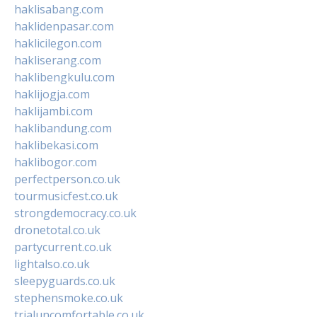
haklisabang.com
haklidenpasar.com
haklicilegon.com
hakliserang.com
haklibengkulu.com
haklijogja.com
haklijambi.com
haklibandung.com
haklibekasi.com
haklibogor.com
perfectperson.co.uk
tourmusicfest.co.uk
strongdemocracy.co.uk
dronetotal.co.uk
partycurrent.co.uk
lightalso.co.uk
sleepyguards.co.uk
stephensmoke.co.uk
trialuncomfortable.co.uk