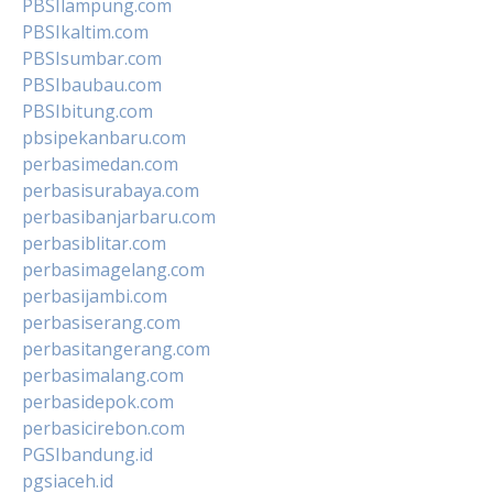
PBSIlampung.com
PBSIkaltim.com
PBSIsumbar.com
PBSIbaubau.com
PBSIbitung.com
pbsipekanbaru.com
perbasimedan.com
perbasisurabaya.com
perbasibanjarbaru.com
perbasiblitar.com
perbasimagelang.com
perbasijambi.com
perbasiserang.com
perbasitangerang.com
perbasimalang.com
perbasidepok.com
perbasicirebon.com
PGSIbandung.id
pgsiaceh.id