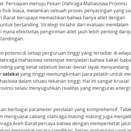
rat. Persiapan menuju Pekan Olahraga Mahasiswa Provinsi
n fisik biasa, melainkan sebuah proses penyaringan yang s
eh Barat berupaya memastikan bahwa hanya atlet dengan
untuk bertanding. Strategi ini lahir dari evaluasi mendalam
mana efektivitas pengiriman atlet jauh lebih penting dari
rtandingan.
n potensi di setiap perguruan tinggi yang tersebar di wilay
olahraga mahasiswa setempat menyadari bahwa bakat-baka
 tanding yang ketat sebelum benar-benar layak menyandang
ar
seleksi
yang tinggi memungkinkan para pelatih untuk mel
iswa dalam situasi tekanan tinggi. Hal ini sangat krusial
rovinsi selalu menyuguhkan rivalitas yang menguras energi
tkan berbagai parameter penilaian yang komprehensif. Tida
alam menguasai cabang olahraga masing-masing juga menjadi
ahraga Aceh Barat percaya bahwa dengan memperketat jalur
 akan meningkat secara signifikan. Setiap mahasiswa yang i