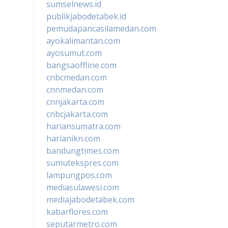
sumselnews.id
publikjabodetabek.id
pemudapancasilamedan.com
ayokalimantan.com
ayosumut.com
bangsaoffline.com
cnbcmedan.com
cnnmedan.com
cnnjakarta.com
cnbcjakarta.com
hariansumatra.com
harianikn.com
bandungtimes.com
sumutekspres.com
lampungpos.com
mediasulawesi.com
mediajabodetabek.com
kabarflores.com
seputarmetro.com