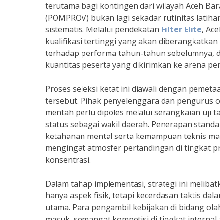
terutama bagi kontingen dari wilayah Aceh Ba
(POMPROV) bukan lagi sekadar rutinitas latiha
sistematis. Melalui pendekatan
Filter Elite
, Ac
kualifikasi tertinggi yang akan diberangkatkan 
terhadap performa tahun-tahun sebelumnya, di 
kuantitas peserta yang dikirimkan ke arena pe
Proses seleksi ketat ini diawali dengan pemetaa
tersebut. Pihak penyelenggara dan pengurus 
mentah perlu dipoles melalui serangkaian uji
status sebagai wakil daerah. Penerapan stand
ketahanan mental serta kemampuan teknis mahas
mengingat atmosfer pertandingan di tingkat p
konsentrasi.
Dalam tahap implementasi, strategi ini meliba
hanya aspek fisik, tetapi kecerdasan taktis d
utama. Para pengambil kebijakan di bidang ol
masuk, semangat kompetisi di tingkat internal