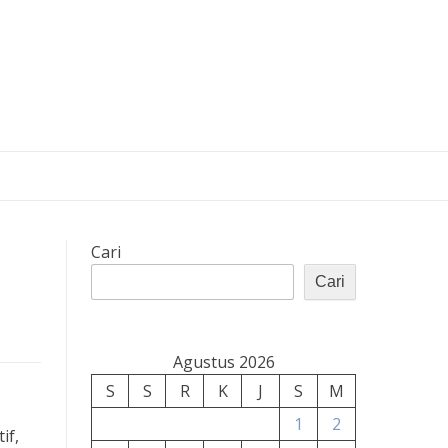
Cari
Cari
Agustus 2026
S
S
R
K
J
S
M
1
2
if,