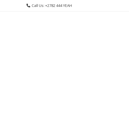
Skip
Call Us: +2782 444 YEAH
to
content