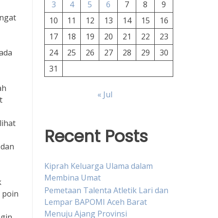
3
4
5
6
7
8
9
angat
10
11
12
13
14
15
16
17
18
19
20
21
22
23
pada
24
25
26
27
28
29
30
31
ah
« Jul
t
ihat
Recent Posts
 dan
Kiprah Keluarga Ulama dalam
Membina Umat
k
Pemetaan Talenta Atletik Lari dan
 poin
Lempar BAPOMI Aceh Barat
Menuju Ajang Provinsi
ngin