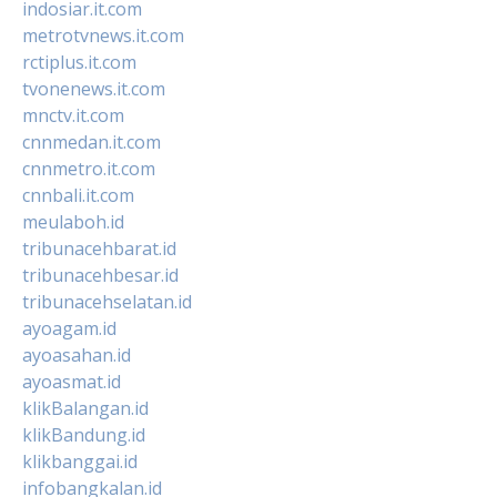
indosiar.it.com
metrotvnews.it.com
rctiplus.it.com
tvonenews.it.com
mnctv.it.com
cnnmedan.it.com
cnnmetro.it.com
cnnbali.it.com
meulaboh.id
tribunacehbarat.id
tribunacehbesar.id
tribunacehselatan.id
ayoagam.id
ayoasahan.id
ayoasmat.id
klikBalangan.id
klikBandung.id
klikbanggai.id
infobangkalan.id