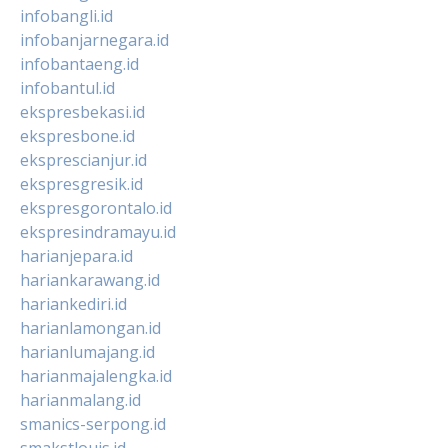
infobangli.id
infobanjarnegara.id
infobantaeng.id
infobantul.id
ekspresbekasi.id
ekspresbone.id
eksprescianjur.id
ekspresgresik.id
ekspresgorontalo.id
ekspresindramayu.id
harianjepara.id
hariankarawang.id
hariankediri.id
harianlamongan.id
harianlumajang.id
harianmajalengka.id
harianmalang.id
smanics-serpong.id
smakstlouis.id