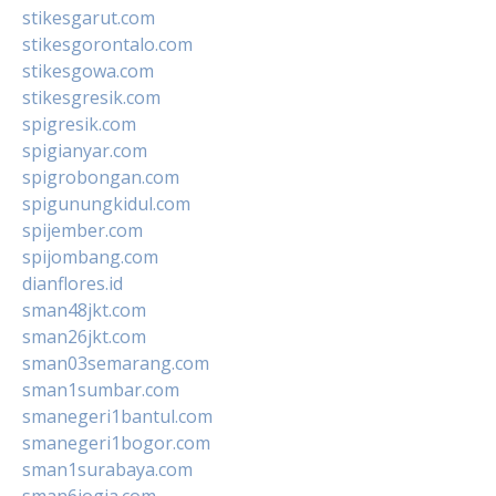
stikesgarut.com
stikesgorontalo.com
stikesgowa.com
stikesgresik.com
spigresik.com
spigianyar.com
spigrobongan.com
spigunungkidul.com
spijember.com
spijombang.com
dianflores.id
sman48jkt.com
sman26jkt.com
sman03semarang.com
sman1sumbar.com
smanegeri1bantul.com
smanegeri1bogor.com
sman1surabaya.com
sman6jogja.com