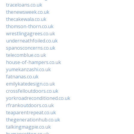
traceloans.co.uk
thenewsweek.co.uk
thecakewala.co.uk
thomson-thorn.co.uk
wrestlingagrees.co.uk
underneathfoiled.co.uk
spanosconcerns.co.uk
telecomblue.co.uk
house-of-hampers.co.uk
yumekanzashi.co.uk
fatnanas.co.uk
emilykatedesign.co.uk
crossfelloutdoors.co.uk
yorkroadreconditioned.co.uk
rfrankoutdoors.co.uk
teaparentrepeat.co.uk
thegenerationhub.co.uk
talkingmagpie.co.uk
humancotton.co.uk