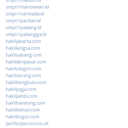
smpn1manokwari.id
smpn1narmada.id
smpn1pacitan.id
smpn1padang.id
smpn1pailangga.id
haklijakarta.com
haklilangsa.com
haklisabang.com
haklidenpasar.com
haklicilegon.com
hakliserang.com
haklibengkulu.com
haklijogja.com
haklijambi.com
haklibandung.com
haklibekasi.com
haklibogor.com
perfectperson.co.uk