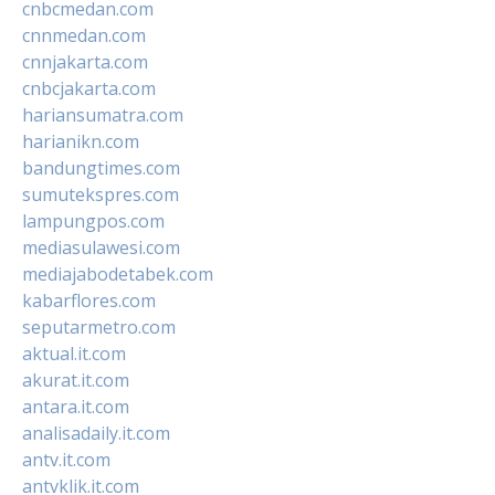
cnbcmedan.com
cnnmedan.com
cnnjakarta.com
cnbcjakarta.com
hariansumatra.com
harianikn.com
bandungtimes.com
sumutekspres.com
lampungpos.com
mediasulawesi.com
mediajabodetabek.com
kabarflores.com
seputarmetro.com
aktual.it.com
akurat.it.com
antara.it.com
analisadaily.it.com
antv.it.com
antvklik.it.com