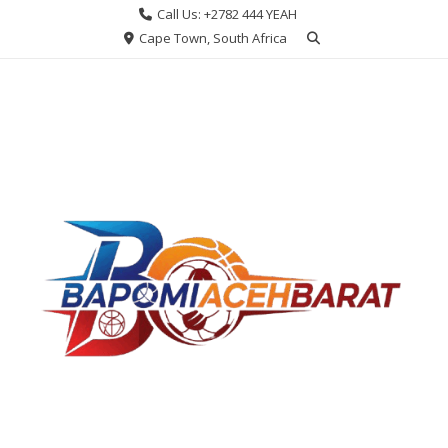
Skip
Call Us: +2782 444 YEAH
to
Cape Town, South Africa
content