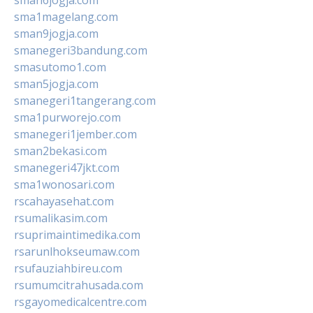
sma1magelang.com
sman9jogja.com
smanegeri3bandung.com
smasutomo1.com
sman5jogja.com
smanegeri1tangerang.com
sma1purworejo.com
smanegeri1jember.com
sman2bekasi.com
smanegeri47jkt.com
sma1wonosari.com
rscahayasehat.com
rsumalikasim.com
rsuprimaintimedika.com
rsarunlhokseumaw.com
rsufauziahbireu.com
rsumumcitrahusada.com
rsgayomedicalcentre.com