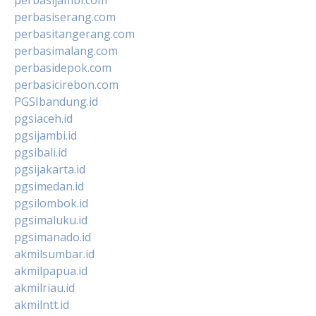
perbasiserang.com
perbasitangerang.com
perbasimalang.com
perbasidepok.com
perbasicirebon.com
PGSIbandung.id
pgsiaceh.id
pgsijambi.id
pgsibali.id
pgsijakarta.id
pgsimedan.id
pgsilombok.id
pgsimaluku.id
pgsimanado.id
akmilsumbar.id
akmilpapua.id
akmilriau.id
akmilntt.id