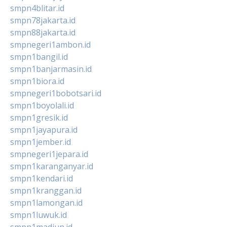
smpn4blitar.id
smpn78jakarta.id
smpn88jakarta.id
smpnegeri1ambon.id
smpn1bangil.id
smpn1banjarmasin.id
smpn1biora.id
smpnegeri1bobotsari.id
smpn1boyolali.id
smpn1gresik.id
smpn1jayapura.id
smpn1jember.id
smpnegeri1jepara.id
smpn1karanganyar.id
smpn1kendari.id
smpn1kranggan.id
smpn1lamongan.id
smpn1luwuk.id
smpn1madiun.id