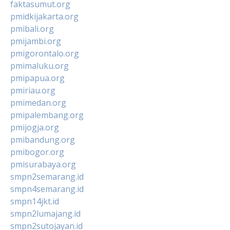
faktasumut.org
pmidkijakarta.org
pmibali.org
pmijambi.org
pmigorontalo.org
pmimaluku.org
pmipapua.org
pmiriau.org
pmimedan.org
pmipalembang.org
pmijogja.org
pmibandung.org
pmibogor.org
pmisurabaya.org
smpn2semarang.id
smpn4semarang.id
smpn14jkt.id
smpn2lumajang.id
smpn2sutojayan.id