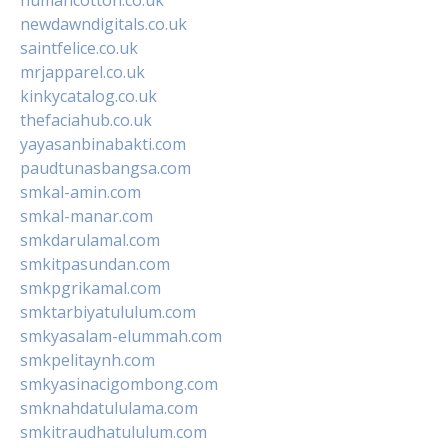
newdawndigitals.co.uk
saintfelice.co.uk
mrjapparel.co.uk
kinkycatalog.co.uk
thefaciahub.co.uk
yayasanbinabakti.com
paudtunasbangsa.com
smkal-amin.com
smkal-manar.com
smkdarulamal.com
smkitpasundan.com
smkpgrikamal.com
smktarbiyatululum.com
smkyasalam-elummah.com
smkpelitaynh.com
smkyasinacigombong.com
smknahdatululama.com
smkitraudhatululum.com