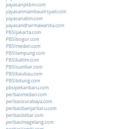
yayasanpkbm.com
yayasanmambaulirsyad.com
yayasanabm.com
yayasandharmawanita.com
PBSIjakarta.com
PBSIbogor.com
PBSImedan.com
PBSIlampung.com
PBSIkaltim.com
PBSIsumbar.com
PBSIbaubau.com
PBSIbitung.com
pbsipekanbaru.com
perbasimedan.com
perbasisurabaya.com
perbasibanjarbaru.com
perbasiblitar.com
perbasimagelang.com
perbasijambi.com