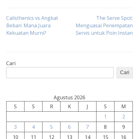
Navigasi
Calisthenics vs Angkat
The Serve Spot:
Beban: Mana Juara
Menguasai Penempatan
Kekuatan Murni?
Servis untuk Poin Instan
pos
Cari
Cari
Agustus 2026
S
S
R
K
J
S
M
1
2
3
4
5
6
7
8
9
10
11
12
13
14
15
16