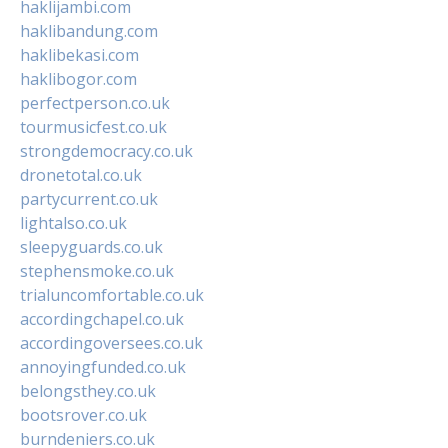
haklijambi.com
haklibandung.com
haklibekasi.com
haklibogor.com
perfectperson.co.uk
tourmusicfest.co.uk
strongdemocracy.co.uk
dronetotal.co.uk
partycurrent.co.uk
lightalso.co.uk
sleepyguards.co.uk
stephensmoke.co.uk
trialuncomfortable.co.uk
accordingchapel.co.uk
accordingoversees.co.uk
annoyingfunded.co.uk
belongsthey.co.uk
bootsrover.co.uk
burndeniers.co.uk