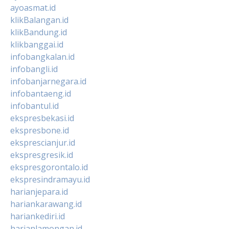
ayoasmat.id
klikBalangan.id
klikBandung.id
klikbanggai.id
infobangkalan.id
infobangli.id
infobanjarnegara.id
infobantaeng.id
infobantul.id
ekspresbekasi.id
ekspresbone.id
eksprescianjur.id
ekspresgresik.id
ekspresgorontalo.id
ekspresindramayu.id
harianjepara.id
hariankarawang.id
hariankediri.id
harianlamongan.id