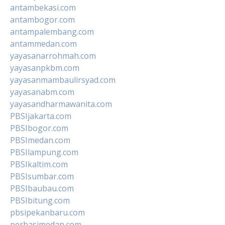
antambekasi.com
antambogor.com
antampalembang.com
antammedan.com
yayasanarrohmah.com
yayasanpkbm.com
yayasanmambaulirsyad.com
yayasanabm.com
yayasandharmawanita.com
PBSIjakarta.com
PBSIbogor.com
PBSImedan.com
PBSIlampung.com
PBSIkaltim.com
PBSIsumbar.com
PBSIbaubau.com
PBSIbitung.com
pbsipekanbaru.com
perbasimedan.com