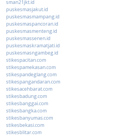
sman21jkt.id
puskesmasjakut.id
puskesmasmampang.id
puskesmaspancoran.id
puskesmasmenteng.id
puskesmassenen.id
puskesmaskramatjati.id
puskesmasngambeg.id
stikespacitan.com
stikespamekasan.com
stikespandeglang.com
stikespangandaran.com
stikesacehbarat.com
stikesbadung.com
stikesbanggai.com
stikesbangka.com
stikesbanyumas.com
stikesbekasi.com
stikesblitar.com