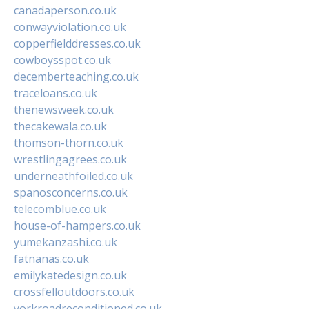
canadaperson.co.uk
conwayviolation.co.uk
copperfielddresses.co.uk
cowboysspot.co.uk
decemberteaching.co.uk
traceloans.co.uk
thenewsweek.co.uk
thecakewala.co.uk
thomson-thorn.co.uk
wrestlingagrees.co.uk
underneathfoiled.co.uk
spanosconcerns.co.uk
telecomblue.co.uk
house-of-hampers.co.uk
yumekanzashi.co.uk
fatnanas.co.uk
emilykatedesign.co.uk
crossfelloutdoors.co.uk
yorkroadreconditioned.co.uk