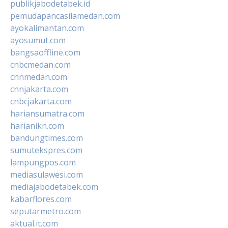
publikjabodetabek.id
pemudapancasilamedan.com
ayokalimantan.com
ayosumut.com
bangsaoffline.com
cnbcmedan.com
cnnmedan.com
cnnjakarta.com
cnbcjakarta.com
hariansumatra.com
harianikn.com
bandungtimes.com
sumutekspres.com
lampungpos.com
mediasulawesi.com
mediajabodetabek.com
kabarflores.com
seputarmetro.com
aktual.it.com