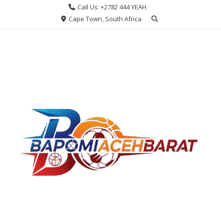
Skip
Call Us: +2782 444 YEAH
to
Cape Town, South Africa
content