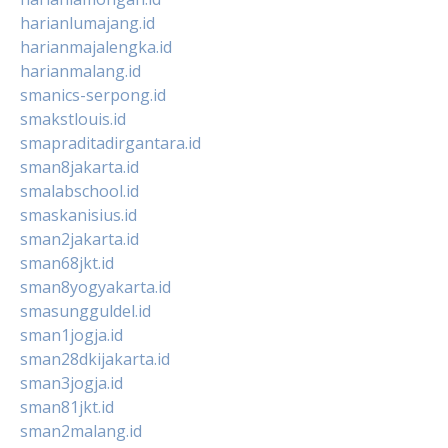
harianlumajang.id
harianmajalengka.id
harianmalang.id
smanics-serpong.id
smakstlouis.id
smapraditadirgantara.id
sman8jakarta.id
smalabschool.id
smaskanisius.id
sman2jakarta.id
sman68jkt.id
sman8yogyakarta.id
smasungguldel.id
sman1jogja.id
sman28dkijakarta.id
sman3jogja.id
sman81jkt.id
sman2malang.id