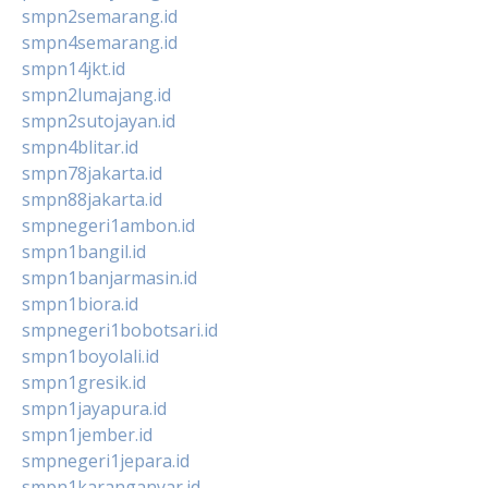
smpn2semarang.id
smpn4semarang.id
smpn14jkt.id
smpn2lumajang.id
smpn2sutojayan.id
smpn4blitar.id
smpn78jakarta.id
smpn88jakarta.id
smpnegeri1ambon.id
smpn1bangil.id
smpn1banjarmasin.id
smpn1biora.id
smpnegeri1bobotsari.id
smpn1boyolali.id
smpn1gresik.id
smpn1jayapura.id
smpn1jember.id
smpnegeri1jepara.id
smpn1karanganyar.id