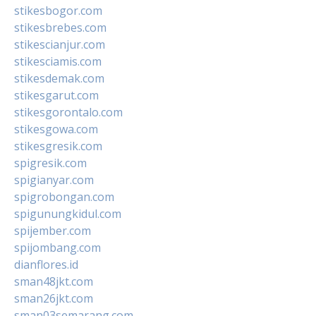
stikesbogor.com
stikesbrebes.com
stikescianjur.com
stikesciamis.com
stikesdemak.com
stikesgarut.com
stikesgorontalo.com
stikesgowa.com
stikesgresik.com
spigresik.com
spigianyar.com
spigrobongan.com
spigunungkidul.com
spijember.com
spijombang.com
dianflores.id
sman48jkt.com
sman26jkt.com
sman03semarang.com