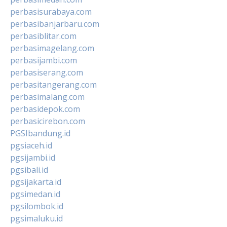
perbasisurabaya.com
perbasibanjarbaru.com
perbasiblitar.com
perbasimagelang.com
perbasijambi.com
perbasiserang.com
perbasitangerang.com
perbasimalang.com
perbasidepok.com
perbasicirebon.com
PGSIbandung.id
pgsiaceh.id
pgsijambi.id
pgsibali.id
pgsijakarta.id
pgsimedan.id
pgsilombok.id
pgsimaluku.id