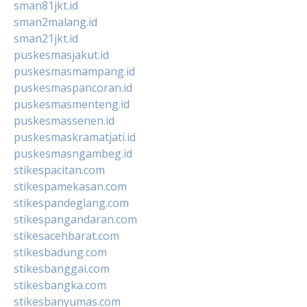
sman81jkt.id
sman2malang.id
sman21jkt.id
puskesmasjakut.id
puskesmasmampang.id
puskesmaspancoran.id
puskesmasmenteng.id
puskesmassenen.id
puskesmaskramatjati.id
puskesmasngambeg.id
stikespacitan.com
stikespamekasan.com
stikespandeglang.com
stikespangandaran.com
stikesacehbarat.com
stikesbadung.com
stikesbanggai.com
stikesbangka.com
stikesbanyumas.com