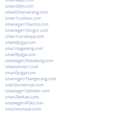
sman26jkt.com
sman03semarang.com
sman1sumbar.com
smanegeri1bantul.com
smanegeri1bogor.com
sman1surabaya.com
sman6jogja.com
sma1magelang.com
sman9jogja.com
smanegeri3bandung.com
smasutomo1.com
sman5jogja.com
smanegeri1tangerang.com
sma1purworejo.com
smanegeri1jember.com
sman2bekasi.com
smanegeri47jkt.com
sma1wonosari.com