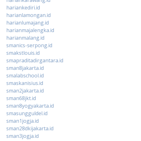
hariankediri.id
harianlamongan.id
harianlumajang.id
harianmajalengka.id
harianmalang.id
smanics-serpong.id
smakstlouis.id
smapraditadirgantara.id
sman8jakarta.id
smalabschool.id
smaskanisius.id
sman2jakarta.id
sman68jkt.id
sman8yogyakarta.id
smasungguldel.id
sman1jogja.id
sman28dkijakarta.id
sman3jogja.id