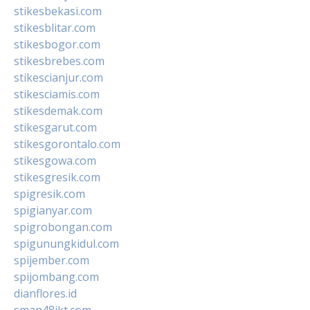
stikesbekasi.com
stikesblitar.com
stikesbogor.com
stikesbrebes.com
stikescianjur.com
stikesciamis.com
stikesdemak.com
stikesgarut.com
stikesgorontalo.com
stikesgowa.com
stikesgresik.com
spigresik.com
spigianyar.com
spigrobongan.com
spigunungkidul.com
spijember.com
spijombang.com
dianflores.id
sman48jkt.com