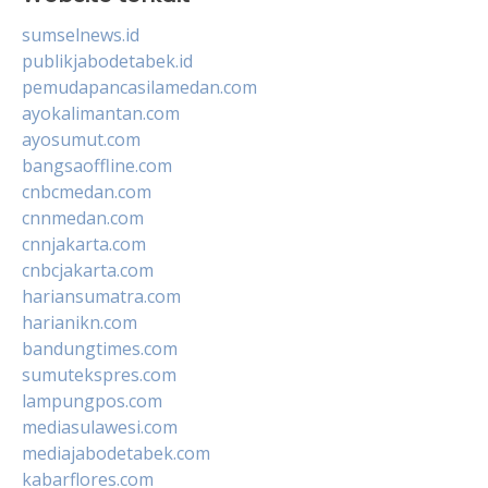
sumselnews.id
publikjabodetabek.id
pemudapancasilamedan.com
ayokalimantan.com
ayosumut.com
bangsaoffline.com
cnbcmedan.com
cnnmedan.com
cnnjakarta.com
cnbcjakarta.com
hariansumatra.com
harianikn.com
bandungtimes.com
sumutekspres.com
lampungpos.com
mediasulawesi.com
mediajabodetabek.com
kabarflores.com