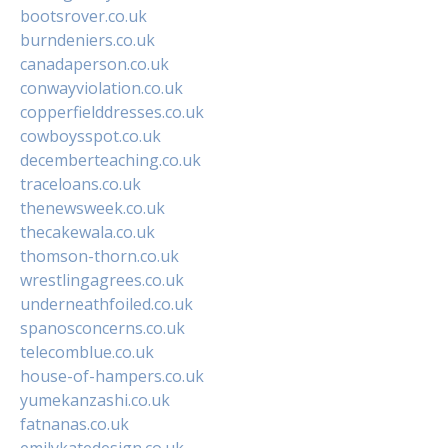
bootsrover.co.uk
burndeniers.co.uk
canadaperson.co.uk
conwayviolation.co.uk
copperfielddresses.co.uk
cowboysspot.co.uk
decemberteaching.co.uk
traceloans.co.uk
thenewsweek.co.uk
thecakewala.co.uk
thomson-thorn.co.uk
wrestlingagrees.co.uk
underneathfoiled.co.uk
spanosconcerns.co.uk
telecomblue.co.uk
house-of-hampers.co.uk
yumekanzashi.co.uk
fatnanas.co.uk
emilykatedesign.co.uk