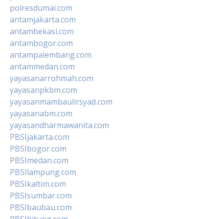
polresdumai.com
antamjakarta.com
antambekasi.com
antambogor.com
antampalembang.com
antammedan.com
yayasanarrohmah.com
yayasanpkbm.com
yayasanmambaulirsyad.com
yayasanabm.com
yayasandharmawanita.com
PBSIjakarta.com
PBSIbogor.com
PBSImedan.com
PBSIlampung.com
PBSIkaltim.com
PBSIsumbar.com
PBSIbaubau.com
PBSIbitung.com