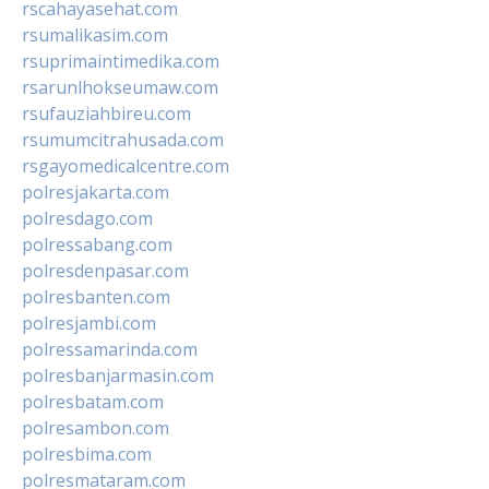
rscahayasehat.com
rsumalikasim.com
rsuprimaintimedika.com
rsarunlhokseumaw.com
rsufauziahbireu.com
rsumumcitrahusada.com
rsgayomedicalcentre.com
polresjakarta.com
polresdago.com
polressabang.com
polresdenpasar.com
polresbanten.com
polresjambi.com
polressamarinda.com
polresbanjarmasin.com
polresbatam.com
polresambon.com
polresbima.com
polresmataram.com