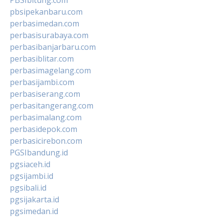
pbsipekanbaru.com
perbasimedan.com
perbasisurabaya.com
perbasibanjarbaru.com
perbasiblitar.com
perbasimagelang.com
perbasijambi.com
perbasiserang.com
perbasitangerang.com
perbasimalang.com
perbasidepok.com
perbasicirebon.com
PGSIbandung.id
pgsiaceh.id
pgsijambi.id
pgsibali.id
pgsijakarta.id
pgsimedan.id