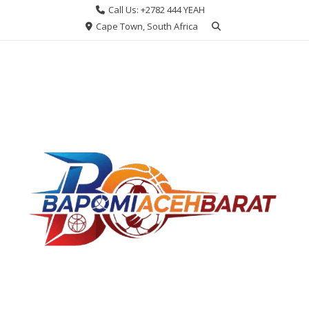
Skip
Call Us: +2782 444 YEAH
to
Cape Town, South Africa
content