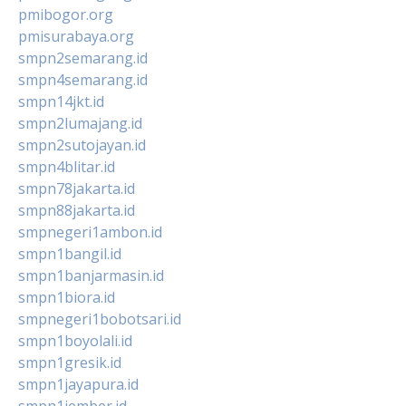
pmibogor.org
pmisurabaya.org
smpn2semarang.id
smpn4semarang.id
smpn14jkt.id
smpn2lumajang.id
smpn2sutojayan.id
smpn4blitar.id
smpn78jakarta.id
smpn88jakarta.id
smpnegeri1ambon.id
smpn1bangil.id
smpn1banjarmasin.id
smpn1biora.id
smpnegeri1bobotsari.id
smpn1boyolali.id
smpn1gresik.id
smpn1jayapura.id
smpn1jember.id