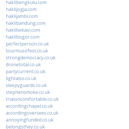
haklibengkulu.com
haklijogja.com
haklijambi.com
haklibandung.com
haklibekasi.com
haklibogor.com
perfectperson.co.uk
tourmusicfest.co.uk
strongdemocracy.co.uk
dronetotal.co.uk
partycurrent.co.uk
lightalso.co.uk
sleepyguards.co.uk
stephensmoke.co.uk
trialuncomfortable.co.uk
accordingchapel.co.uk
accordingoversees.co.uk
annoyingfunded.co.uk
belongsthey.co.uk