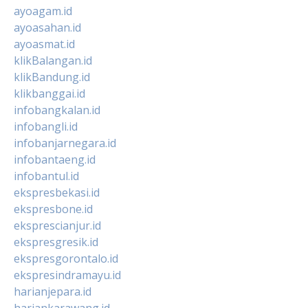
ayoagam.id
ayoasahan.id
ayoasmat.id
klikBalangan.id
klikBandung.id
klikbanggai.id
infobangkalan.id
infobangli.id
infobanjarnegara.id
infobantaeng.id
infobantul.id
ekspresbekasi.id
ekspresbone.id
eksprescianjur.id
ekspresgresik.id
ekspresgorontalo.id
ekspresindramayu.id
harianjepara.id
hariankarawang.id