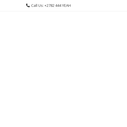
Skip
Call Us: +2782 444 YEAH
to
content