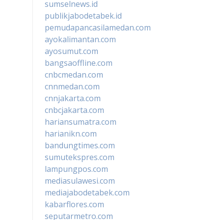
sumselnews.id
publikjabodetabek.id
pemudapancasilamedan.com
ayokalimantan.com
ayosumut.com
bangsaoffline.com
cnbcmedan.com
cnnmedan.com
cnnjakarta.com
cnbcjakarta.com
hariansumatra.com
harianikn.com
bandungtimes.com
sumutekspres.com
lampungpos.com
mediasulawesi.com
mediajabodetabek.com
kabarflores.com
seputarmetro.com