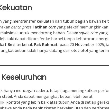
 Kekuatan
an yang mentransfer kekuatan dari tubuh bagian bawah ke 
erakan
bench press
,
latihan
core
yang efektif memungkinkan
a maksimal untuk mendorong beban. Dalam
squat
,
core
yang 
h kaki dapat ditransfer ke barbel tanpa kebocoran energi.
kat Besi
terkenal,
Pak Rahmat
, pada 20 November 2025, i
angkat beban tidak hanya datang dari otot-otot yang terlih
 Keseluruhan
ak hanya mencegah cedera, tetapi juga meningkatkan perf
 stabil, Anda dapat mengangkat beban lebih berat,
i kontrol yang lebih baik atas tubuh Anda di setiap geraka
embawa Anda pada peningkatan berkelanjutan dan perform