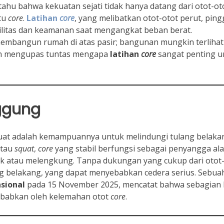
ahu bahwa kekuatan sejati tidak hanya datang dari otot-ot
itu
core
.
Latihan
core
, yang melibatkan otot-otot perut, ping
ilitas dan keamanan saat mengangkat beban berat.
embangun rumah di atas pasir; bangunan mungkin terlihat
akan mengupas tuntas mengapa
latihan
core
sangat penting u
ggung
at adalah kemampuannya untuk melindungi tulang belaka
tau
squat
,
core
yang stabil berfungsi sebagai penyangga al
tau melengkung. Tanpa dukungan yang cukup dari otot-
ng belakang, yang dapat menyebabkan cedera serius. Sebua
asional
pada 15 November 2025, mencatat bahwa sebagian 
ebabkan oleh kelemahan otot
core
.