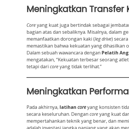
Meningkatkan Transfer
Core
yang kuat juga bertindak sebagai jembat
bagian atas dan sebaliknya. Misalnya, dalam g
memanfaatkan dorongan kaki (
leg drive
) secar
memastikan bahwa kekuatan yang dihasilkan ole
Dalam sebuah wawancara dengan
Pelatih Ang
mengatakan, “Kekuatan terbesar seorang atlet 
tetapi dari
core
yang tidak terlihat.”
Meningkatkan Performa
Pada akhirnya,
latihan
core
yang konsisten tid
secara keseluruhan. Dengan
core
yang kuat dan
mempertahankan teknik yang benar, dan memilik
adalah investasi jangka panjang yang akan m