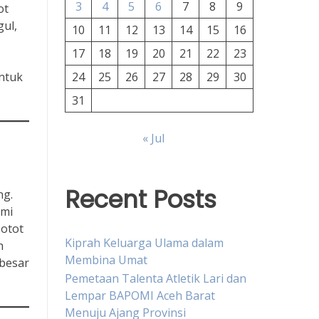
3
4
5
6
7
8
9
ot
gul,
10
11
12
13
14
15
16
17
18
19
20
21
22
23
ntuk
24
25
26
27
28
29
30
31
« Jul
Recent Posts
ng.
ami
otot
Kiprah Keluarga Ulama dalam
h
Membina Umat
besar
Pemetaan Talenta Atletik Lari dan
Lempar BAPOMI Aceh Barat
Menuju Ajang Provinsi