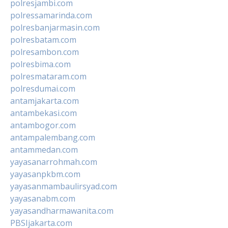
polresjambi.com
polressamarinda.com
polresbanjarmasin.com
polresbatam.com
polresambon.com
polresbima.com
polresmataram.com
polresdumai.com
antamjakarta.com
antambekasi.com
antambogor.com
antampalembang.com
antammedan.com
yayasanarrohmah.com
yayasanpkbm.com
yayasanmambaulirsyad.com
yayasanabm.com
yayasandharmawanita.com
PBSIjakarta.com