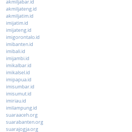
akmiljabar.id
akmiljateng.id
akmiljatim.id
imijatim.id
imijateng.id
imigorontalo.id
imibanten.id
imibali.id
imijambi.id
imikalbar.id
imikalsel.id
imipapua.id
imisumbar.id
imisumut.id
imiriau.id
imilampung.id
suaraaceh.org
suarabanten.org
suarajogja.org