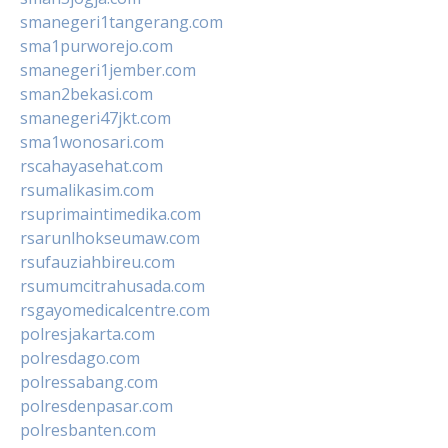
smanegeri1tangerang.com
sma1purworejo.com
smanegeri1jember.com
sman2bekasi.com
smanegeri47jkt.com
sma1wonosari.com
rscahayasehat.com
rsumalikasim.com
rsuprimaintimedika.com
rsarunlhokseumaw.com
rsufauziahbireu.com
rsumumcitrahusada.com
rsgayomedicalcentre.com
polresjakarta.com
polresdago.com
polressabang.com
polresdenpasar.com
polresbanten.com