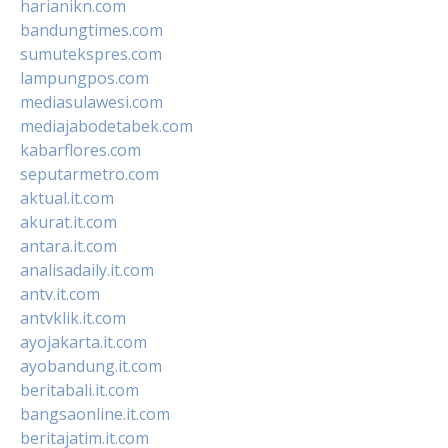
harianikn.com
bandungtimes.com
sumutekspres.com
lampungpos.com
mediasulawesi.com
mediajabodetabek.com
kabarflores.com
seputarmetro.com
aktual.it.com
akurat.it.com
antara.it.com
analisadaily.it.com
antv.it.com
antvklik.it.com
ayojakarta.it.com
ayobandung.it.com
beritabali.it.com
bangsaonline.it.com
beritajatim.it.com