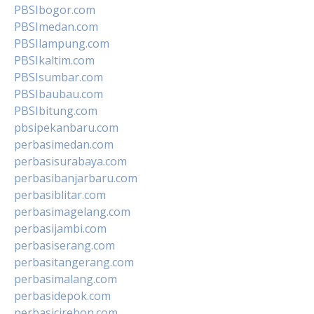
PBSIbogor.com
PBSImedan.com
PBSIlampung.com
PBSIkaltim.com
PBSIsumbar.com
PBSIbaubau.com
PBSIbitung.com
pbsipekanbaru.com
perbasimedan.com
perbasisurabaya.com
perbasibanjarbaru.com
perbasiblitar.com
perbasimagelang.com
perbasijambi.com
perbasiserang.com
perbasitangerang.com
perbasimalang.com
perbasidepok.com
perbasicirebon.com