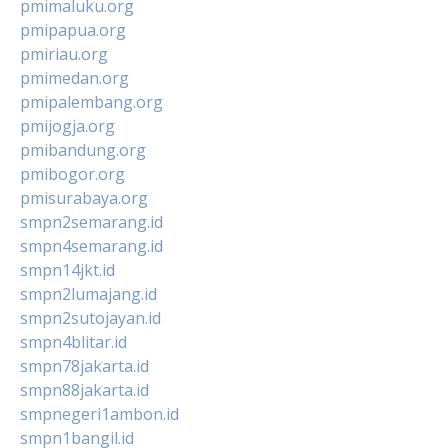
pmimaluku.org
pmipapua.org
pmiriau.org
pmimedan.org
pmipalembang.org
pmijogja.org
pmibandung.org
pmibogor.org
pmisurabaya.org
smpn2semarang.id
smpn4semarang.id
smpn14jkt.id
smpn2lumajang.id
smpn2sutojayan.id
smpn4blitar.id
smpn78jakarta.id
smpn88jakarta.id
smpnegeri1ambon.id
smpn1bangil.id