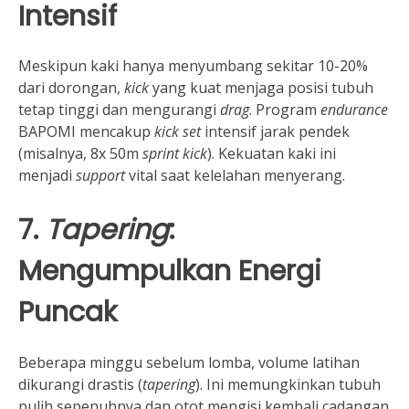
Intensif
Meskipun kaki hanya menyumbang sekitar 10-20%
dari dorongan,
kick
yang kuat menjaga posisi tubuh
tetap tinggi dan mengurangi
drag
. Program
endurance
BAPOMI mencakup
kick set
intensif jarak pendek
(misalnya, 8x 50m
sprint kick
). Kekuatan kaki ini
menjadi
support
vital saat kelelahan menyerang.
7.
Tapering
:
Mengumpulkan Energi
Puncak
Beberapa minggu sebelum lomba, volume latihan
dikurangi drastis (
tapering
). Ini memungkinkan tubuh
pulih sepenuhnya dan otot mengisi kembali cadangan