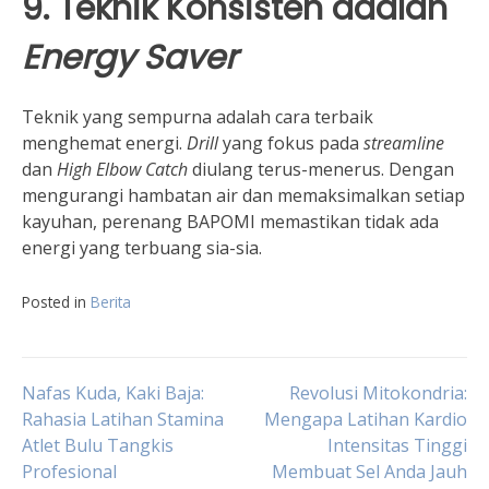
9. Teknik Konsisten adalah
Energy Saver
Teknik yang sempurna adalah cara terbaik
menghemat energi.
Drill
yang fokus pada
streamline
dan
High Elbow Catch
diulang terus-menerus. Dengan
mengurangi hambatan air dan memaksimalkan setiap
kayuhan, perenang BAPOMI memastikan tidak ada
energi yang terbuang sia-sia.
Posted in
Berita
Navigasi
Nafas Kuda, Kaki Baja:
Revolusi Mitokondria:
Rahasia Latihan Stamina
Mengapa Latihan Kardio
Atlet Bulu Tangkis
Intensitas Tinggi
pos
Profesional
Membuat Sel Anda Jauh