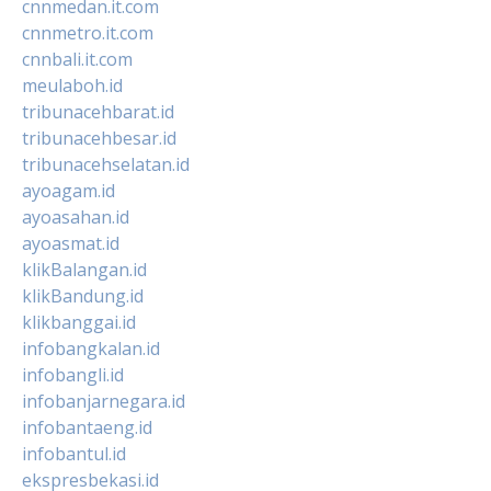
cnnmedan.it.com
cnnmetro.it.com
cnnbali.it.com
meulaboh.id
tribunacehbarat.id
tribunacehbesar.id
tribunacehselatan.id
ayoagam.id
ayoasahan.id
ayoasmat.id
klikBalangan.id
klikBandung.id
klikbanggai.id
infobangkalan.id
infobangli.id
infobanjarnegara.id
infobantaeng.id
infobantul.id
ekspresbekasi.id