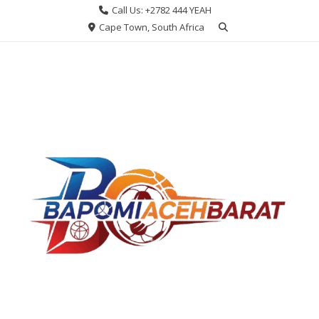
Skip
Call Us: +2782 444 YEAH
to
Cape Town, South Africa
content