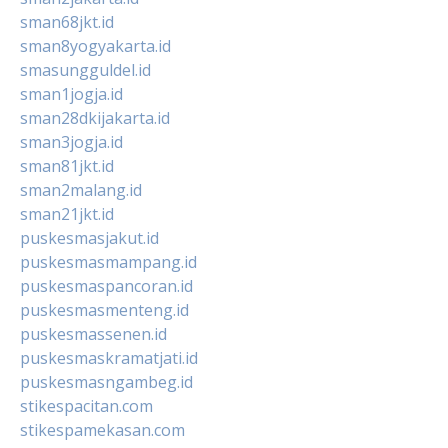
sman68jkt.id
sman8yogyakarta.id
smasungguldel.id
sman1jogja.id
sman28dkijakarta.id
sman3jogja.id
sman81jkt.id
sman2malang.id
sman21jkt.id
puskesmasjakut.id
puskesmasmampang.id
puskesmaspancoran.id
puskesmasmenteng.id
puskesmassenen.id
puskesmaskramatjati.id
puskesmasngambeg.id
stikespacitan.com
stikespamekasan.com