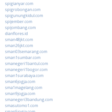
spigianyar.com
spigrobongan.com
spigunungkidul.com
spijember.com
spijombang.com
dianflores.id
sman48jkt.com
sman26jkt.com
sman03semarang.com
sman1sumbar.com
smanegeri1bantul.com
smanegeri1bogor.com
sman1surabaya.com
sman6jogja.com
sma1magelang.com
sman9jogja.com
smanegeri3bandung.com
smasutomo1.com
sman5jogja.com