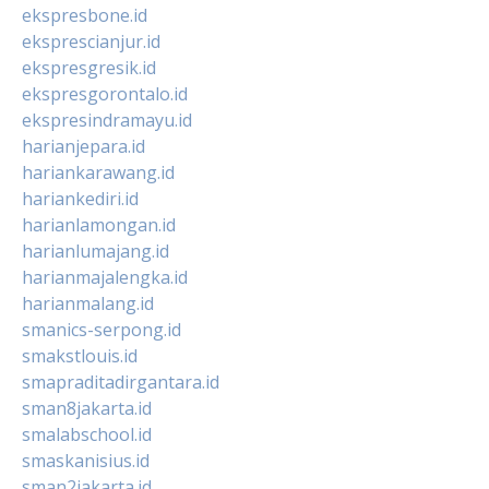
ekspresbone.id
eksprescianjur.id
ekspresgresik.id
ekspresgorontalo.id
ekspresindramayu.id
harianjepara.id
hariankarawang.id
hariankediri.id
harianlamongan.id
harianlumajang.id
harianmajalengka.id
harianmalang.id
smanics-serpong.id
smakstlouis.id
smapraditadirgantara.id
sman8jakarta.id
smalabschool.id
smaskanisius.id
sman2jakarta.id