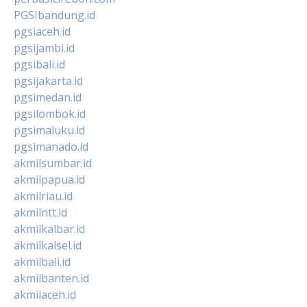
PGSIbandung.id
pgsiaceh.id
pgsijambi.id
pgsibali.id
pgsijakarta.id
pgsimedan.id
pgsilombok.id
pgsimaluku.id
pgsimanado.id
akmilsumbar.id
akmilpapua.id
akmilriau.id
akmilntt.id
akmilkalbar.id
akmilkalsel.id
akmilbali.id
akmilbanten.id
akmilaceh.id