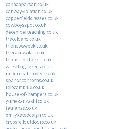
canadaperson.co.uk
conwayviolation.co.uk
copperfielddresses.co.uk
cowboysspot.co.uk
decemberteaching.co.uk
traceloans.co.uk
thenewsweek.co.uk
thecakewala.co.uk
thomson-thorn.co.uk
wrestlingagrees.co.uk
underneathfoiled.co.uk
spanosconcerns.co.uk
telecomblue.co.uk
house-of-hampers.co.uk
yumekanzashi.co.uk
fatnanas.co.uk
emilykatedesign.co.uk
crossfelloutdoors.co.uk
yorkroadreconditioned.co.uk