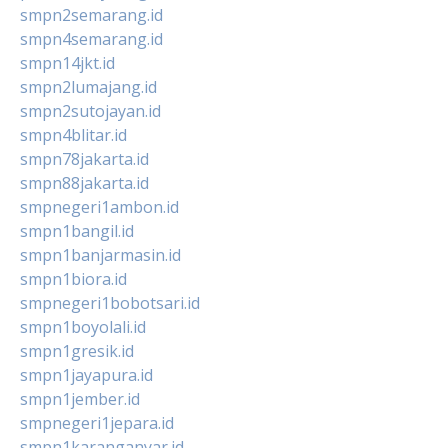
smpn2semarang.id
smpn4semarang.id
smpn14jkt.id
smpn2lumajang.id
smpn2sutojayan.id
smpn4blitar.id
smpn78jakarta.id
smpn88jakarta.id
smpnegeri1ambon.id
smpn1bangil.id
smpn1banjarmasin.id
smpn1biora.id
smpnegeri1bobotsari.id
smpn1boyolali.id
smpn1gresik.id
smpn1jayapura.id
smpn1jember.id
smpnegeri1jepara.id
smpn1karanganyar.id