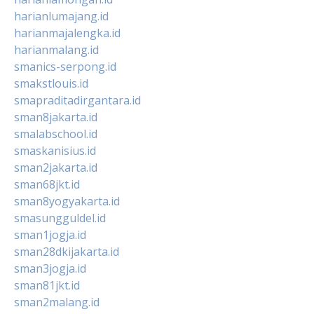
harianlumajang.id
harianmajalengka.id
harianmalang.id
smanics-serpong.id
smakstlouis.id
smapraditadirgantara.id
sman8jakarta.id
smalabschool.id
smaskanisius.id
sman2jakarta.id
sman68jkt.id
sman8yogyakarta.id
smasungguldel.id
sman1jogja.id
sman28dkijakarta.id
sman3jogja.id
sman81jkt.id
sman2malang.id