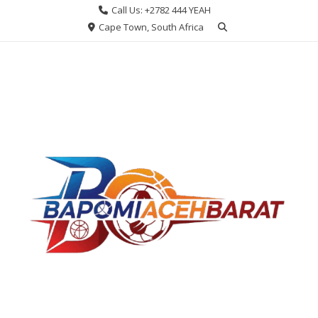
Skip
Call Us: +2782 444 YEAH
to
Cape Town, South Africa
content