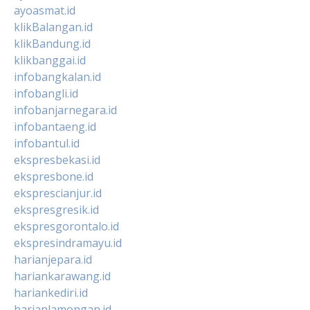
ayoasmat.id
klikBalangan.id
klikBandung.id
klikbanggai.id
infobangkalan.id
infobangli.id
infobanjarnegara.id
infobantaeng.id
infobantul.id
ekspresbekasi.id
ekspresbone.id
eksprescianjur.id
ekspresgresik.id
ekspresgorontalo.id
ekspresindramayu.id
harianjepara.id
hariankarawang.id
hariankediri.id
harianlamongan.id