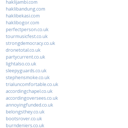
haklijambi.com
haklibandung.com
haklibekasi.com
haklibogor.com
perfectperson.co.uk
tourmusicfest.co.uk
strongdemocracy.co.uk
dronetotal.co.uk
partycurrent.co.uk
lightalso.co.uk
sleepyguards.co.uk
stephensmoke.co.uk
trialuncomfortable.co.uk
accordingchapel.co.uk
accordingoversees.co.uk
annoyingfunded.co.uk
belongsthey.co.uk
bootsrover.co.uk
burndeniers.co.uk