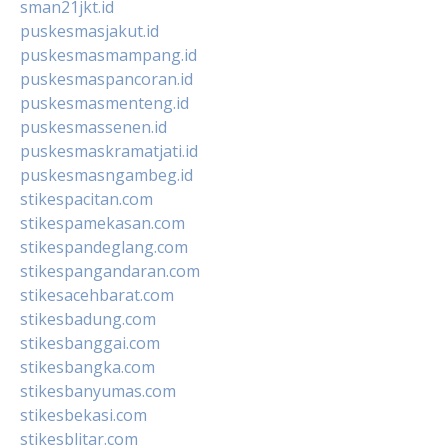
sman21jkt.id
puskesmasjakut.id
puskesmasmampang.id
puskesmaspancoran.id
puskesmasmenteng.id
puskesmassenen.id
puskesmaskramatjati.id
puskesmasngambeg.id
stikespacitan.com
stikespamekasan.com
stikespandeglang.com
stikespangandaran.com
stikesacehbarat.com
stikesbadung.com
stikesbanggai.com
stikesbangka.com
stikesbanyumas.com
stikesbekasi.com
stikesblitar.com