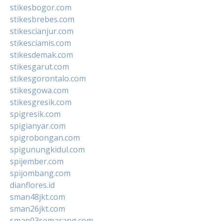
stikesbogor.com
stikesbrebes.com
stikescianjur.com
stikesciamis.com
stikesdemak.com
stikesgarut.com
stikesgorontalo.com
stikesgowa.com
stikesgresik.com
spigresik.com
spigianyar.com
spigrobongan.com
spigunungkidul.com
spijember.com
spijombang.com
dianflores.id
sman48jkt.com
sman26jkt.com
sman03semarang.com