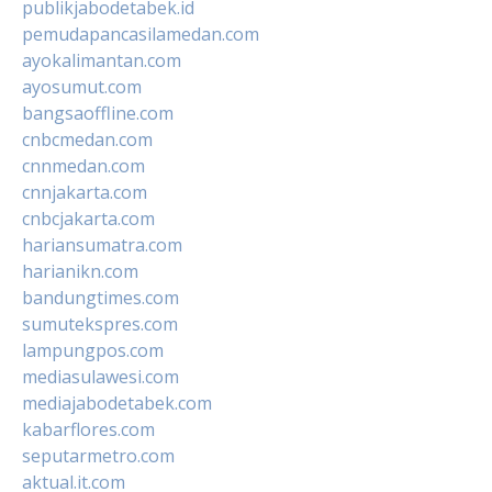
publikjabodetabek.id
pemudapancasilamedan.com
ayokalimantan.com
ayosumut.com
bangsaoffline.com
cnbcmedan.com
cnnmedan.com
cnnjakarta.com
cnbcjakarta.com
hariansumatra.com
harianikn.com
bandungtimes.com
sumutekspres.com
lampungpos.com
mediasulawesi.com
mediajabodetabek.com
kabarflores.com
seputarmetro.com
aktual.it.com