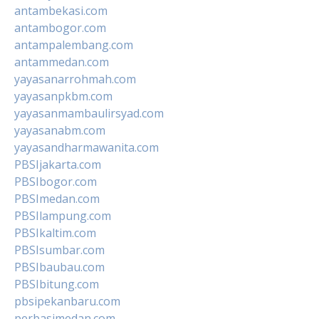
antambekasi.com
antambogor.com
antampalembang.com
antammedan.com
yayasanarrohmah.com
yayasanpkbm.com
yayasanmambaulirsyad.com
yayasanabm.com
yayasandharmawanita.com
PBSIjakarta.com
PBSIbogor.com
PBSImedan.com
PBSIlampung.com
PBSIkaltim.com
PBSIsumbar.com
PBSIbaubau.com
PBSIbitung.com
pbsipekanbaru.com
perbasimedan.com