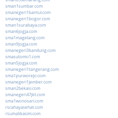
sman1sumbar.com
smanegeri1bantul.com
smanegeri1bogor.com
sman1surabaya.com
sman6jogja.com
sma1magelang.com
sman9jogja.com
smanegeri3bandung.com
smasutomo1.com
sman5jogja.com
smanegeri1tangerang.com
sma1purworejo.com
smanegeri1jember.com
sman2bekasi.com
smanegeri47jkt.com
sma1wonosari.com
rscahayasehat.com
rsumalikasim.com