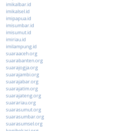
imikalbar.id
imikalsel.id
imipapua.id
imisumbar.id
imisumut.id
imiriau.id
imilampung.id
suaraaceh.org
suarabanten.org
suarajogja.org
suarajambi.org
suarajabar.org
suarajatim.org
suarajateng.org
suarariau.org
suarasumut.org
suarasumbar.org
suarasumsel.org
konibekasi.org