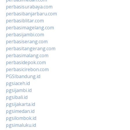
perbasisurabaya.com
perbasibanjarbaru.com
perbasiblitar.com
perbasimagelang.com
perbasijambi.com
perbasiserang.com
perbasitangerang.com
perbasimalang.com
perbasidepok.com
perbasicirebon.com
PGSIbandung.id
pgsiaceh.id
pgsijambi.id
pgsibali.id
pgsijakarta.id
pgsimedan.id
pgsilombok.id
pgsimaluku.id