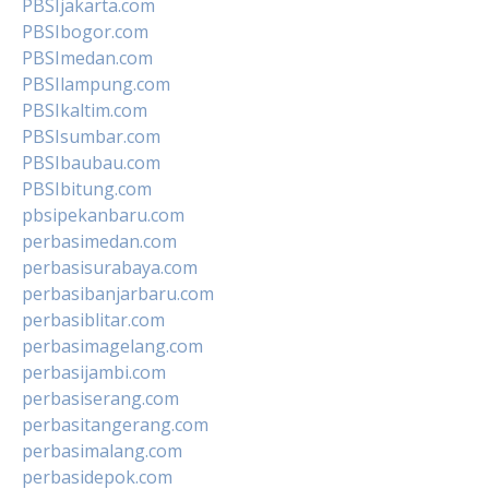
PBSIjakarta.com
PBSIbogor.com
PBSImedan.com
PBSIlampung.com
PBSIkaltim.com
PBSIsumbar.com
PBSIbaubau.com
PBSIbitung.com
pbsipekanbaru.com
perbasimedan.com
perbasisurabaya.com
perbasibanjarbaru.com
perbasiblitar.com
perbasimagelang.com
perbasijambi.com
perbasiserang.com
perbasitangerang.com
perbasimalang.com
perbasidepok.com