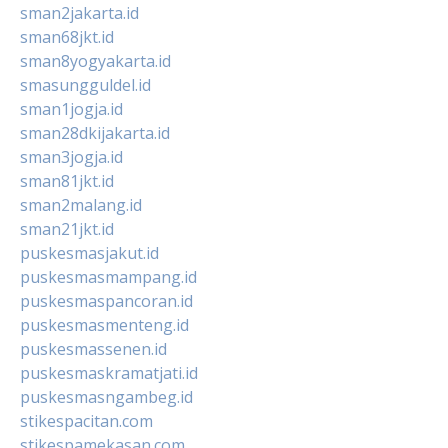
sman2jakarta.id
sman68jkt.id
sman8yogyakarta.id
smasungguldel.id
sman1jogja.id
sman28dkijakarta.id
sman3jogja.id
sman81jkt.id
sman2malang.id
sman21jkt.id
puskesmasjakut.id
puskesmasmampang.id
puskesmaspancoran.id
puskesmasmenteng.id
puskesmassenen.id
puskesmaskramatjati.id
puskesmasngambeg.id
stikespacitan.com
stikespamekasan.com