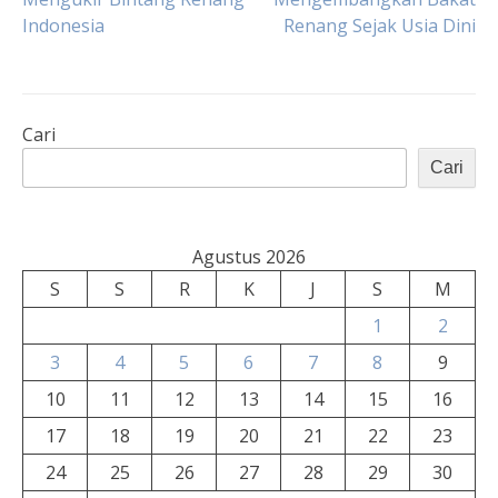
Indonesia
Renang Sejak Usia Dini
pos
Cari
Cari
Agustus 2026
S
S
R
K
J
S
M
1
2
3
4
5
6
7
8
9
10
11
12
13
14
15
16
17
18
19
20
21
22
23
24
25
26
27
28
29
30