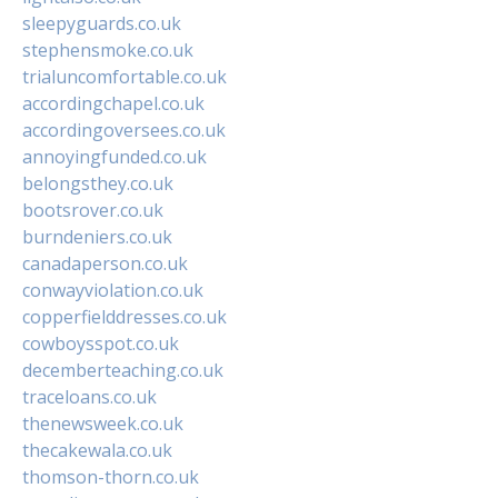
sleepyguards.co.uk
stephensmoke.co.uk
trialuncomfortable.co.uk
accordingchapel.co.uk
accordingoversees.co.uk
annoyingfunded.co.uk
belongsthey.co.uk
bootsrover.co.uk
burndeniers.co.uk
canadaperson.co.uk
conwayviolation.co.uk
copperfielddresses.co.uk
cowboysspot.co.uk
decemberteaching.co.uk
traceloans.co.uk
thenewsweek.co.uk
thecakewala.co.uk
thomson-thorn.co.uk