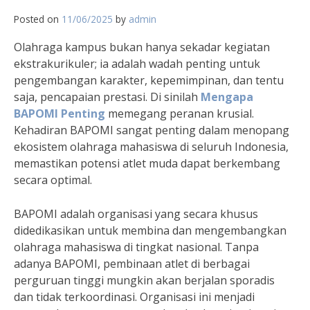
Posted on
11/06/2025
by
admin
Olahraga kampus bukan hanya sekadar kegiatan
ekstrakurikuler; ia adalah wadah penting untuk
pengembangan karakter, kepemimpinan, dan tentu
saja, pencapaian prestasi. Di sinilah
Mengapa
BAPOMI Penting
memegang peranan krusial.
Kehadiran BAPOMI sangat penting dalam menopang
ekosistem olahraga mahasiswa di seluruh Indonesia,
memastikan potensi atlet muda dapat berkembang
secara optimal.
BAPOMI adalah organisasi yang secara khusus
didedikasikan untuk membina dan mengembangkan
olahraga mahasiswa di tingkat nasional. Tanpa
adanya BAPOMI, pembinaan atlet di berbagai
perguruan tinggi mungkin akan berjalan sporadis
dan tidak terkoordinasi. Organisasi ini menjadi