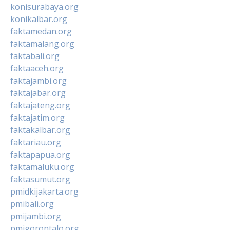
konisurabaya.org
konikalbar.org
faktamedan.org
faktamalang.org
faktabali.org
faktaaceh.org
faktajambi.org
faktajabar.org
faktajateng.org
faktajatim.org
faktakalbar.org
faktariau.org
faktapapua.org
faktamaluku.org
faktasumut.org
pmidkijakarta.org
pmibali.org
pmijambi.org
pmigorontalo.org