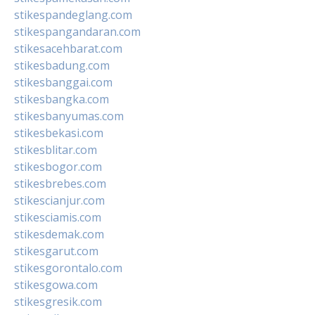
stikespandeglang.com
stikespangandaran.com
stikesacehbarat.com
stikesbadung.com
stikesbanggai.com
stikesbangka.com
stikesbanyumas.com
stikesbekasi.com
stikesblitar.com
stikesbogor.com
stikesbrebes.com
stikescianjur.com
stikesciamis.com
stikesdemak.com
stikesgarut.com
stikesgorontalo.com
stikesgowa.com
stikesgresik.com