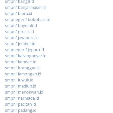
smpn1bangil.id
smpn1banjarmasin.id
smpn1biora.id
smpnegeri1bobotsari.id
smpn1boyolali.id
smpn1gresik.id
smpn1jayapura.id
smpn1jember.id
smpnegeri1jepara.id
smpn1karanganyar.id
smpn1kendari.id
smpn1kranggan.id
smpn1lamongan.id
smpn1luwuk.id
smpn1madiun.id
smpn1manokwari.id
smpn1narmada.id
smpn1pacitan.id
smpn1padang.id