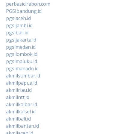
perbasicirebon.com
PGSIbandung.id
pgsiaceh.id
pgsijambi.id
pgsibali.id
pgsijakarta.id
pgsimedan.id
pgsilombok.id
pgsimaluku.id
pgsimanado.id
akmilsumbar.id
akmilpapua.id
akmilriau.id
akmilntt.id
akmilkalbar.id
akmilkalsel.id
akmilbali.id
akmilbanten.id
akmilaceh.id