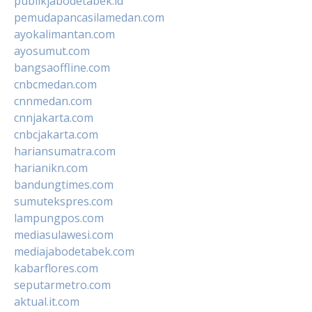
publikjabodetabek.id
pemudapancasilamedan.com
ayokalimantan.com
ayosumut.com
bangsaoffline.com
cnbcmedan.com
cnnmedan.com
cnnjakarta.com
cnbcjakarta.com
hariansumatra.com
harianikn.com
bandungtimes.com
sumutekspres.com
lampungpos.com
mediasulawesi.com
mediajabodetabek.com
kabarflores.com
seputarmetro.com
aktual.it.com