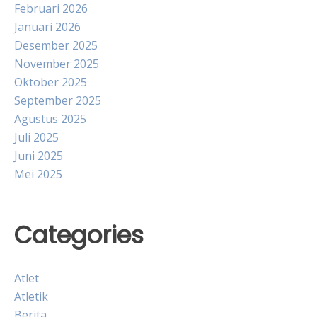
Februari 2026
Januari 2026
Desember 2025
November 2025
Oktober 2025
September 2025
Agustus 2025
Juli 2025
Juni 2025
Mei 2025
Categories
Atlet
Atletik
Berita