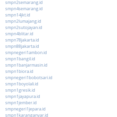
smpn2semarang.id
smpn4semarang.id
smpn14jkt.id
smpn2lumajang.id
smpn2sutojayan.id
smpn4blitar.id
smpn78jakarta.id
smpn88jakarta.id
smpnegeri1ambon.id
smpn1bangil.id
smpn1banjarmasin.id
smpn1biora.id
smpnegeri1bobotsari.id
smpn1boyolali.id
smpn1gresik.id
smpn1jayapura.id
smpn1jember.id
smpnegeri1jepara.id
smpn1karanganyar.id