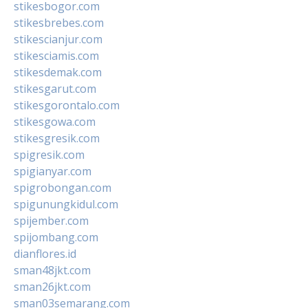
stikesbogor.com
stikesbrebes.com
stikescianjur.com
stikesciamis.com
stikesdemak.com
stikesgarut.com
stikesgorontalo.com
stikesgowa.com
stikesgresik.com
spigresik.com
spigianyar.com
spigrobongan.com
spigunungkidul.com
spijember.com
spijombang.com
dianflores.id
sman48jkt.com
sman26jkt.com
sman03semarang.com