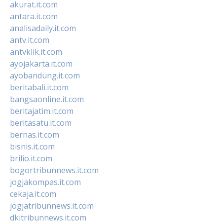
akurat.it.com
antara.it.com
analisadaily.it.com
antv.it.com
antvklik.it.com
ayojakarta.it.com
ayobandung.it.com
beritabali.it.com
bangsaonline.it.com
beritajatim.it.com
beritasatu.it.com
bernas.it.com
bisnis.it.com
brilio.it.com
bogortribunnews.it.com
jogjakompas.it.com
cekaja.it.com
jogjatribunnews.it.com
dkitribunnews.it.com