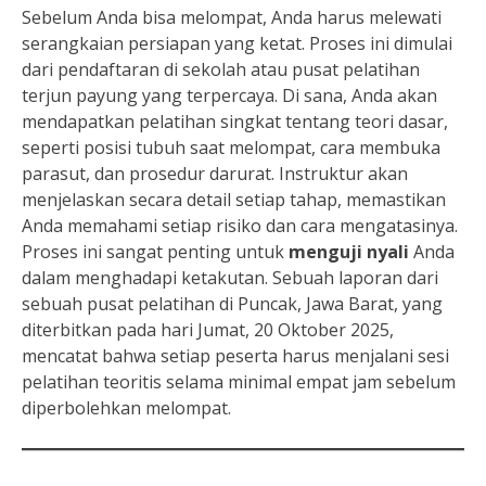
Sebelum Anda bisa melompat, Anda harus melewati
serangkaian persiapan yang ketat. Proses ini dimulai
dari pendaftaran di sekolah atau pusat pelatihan
terjun payung yang terpercaya. Di sana, Anda akan
mendapatkan pelatihan singkat tentang teori dasar,
seperti posisi tubuh saat melompat, cara membuka
parasut, dan prosedur darurat. Instruktur akan
menjelaskan secara detail setiap tahap, memastikan
Anda memahami setiap risiko dan cara mengatasinya.
Proses ini sangat penting untuk
menguji nyali
Anda
dalam menghadapi ketakutan. Sebuah laporan dari
sebuah pusat pelatihan di Puncak, Jawa Barat, yang
diterbitkan pada hari Jumat, 20 Oktober 2025,
mencatat bahwa setiap peserta harus menjalani sesi
pelatihan teoritis selama minimal empat jam sebelum
diperbolehkan melompat.