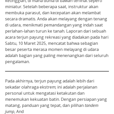
ketinggian, di mana dunia di bawah terlihat seperti
miniatur. Setelah beberapa saat, instruktur akan
membuka parasut, dan kecepatan akan melambat
secara dramatis. Anda akan melayang dengan tenang
di udara, menikmati pemandangan yang indah saat
perlahan-lahan turun ke tanah. Laporan dari sebuah
acara terjun payung rekreasi yang diadakan pada hari
Sabtu, 10 Maret 2025, mencatat bahwa sebagian
besar peserta merasa momen melayang di udara
adalah bagian yang paling menenangkan dari seluruh
pengalaman.
Pada akhirnya, terjun payung adalah lebih dari
sekadar olahraga ekstrem; ini adalah perjalanan
personal untuk mengatasi ketakutan dan
menemukan kekuatan batin. Dengan persiapan yang
matang, panduan yang tepat, dan pilihan
tandem
jump
, And