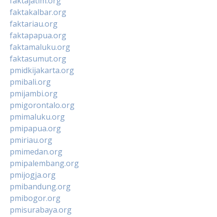
faktajatim.org
faktakalbar.org
faktariau.org
faktapapua.org
faktamaluku.org
faktasumut.org
pmidkijakarta.org
pmibali.org
pmijambi.org
pmigorontalo.org
pmimaluku.org
pmipapua.org
pmiriau.org
pmimedan.org
pmipalembang.org
pmijogja.org
pmibandung.org
pmibogor.org
pmisurabaya.org