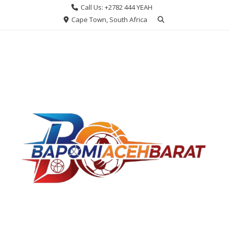
Skip
Call Us: +2782 444 YEAH
to
Cape Town, South Africa
content