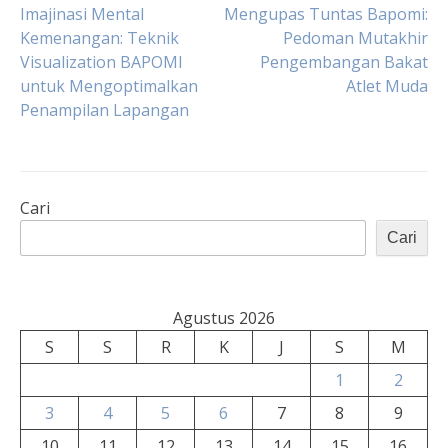
Navigasi
Imajinasi Mental
Mengupas Tuntas Bapomi:
Kemenangan: Teknik
Pedoman Mutakhir
Visualization BAPOMI
Pengembangan Bakat
pos
untuk Mengoptimalkan
Atlet Muda
Penampilan Lapangan
Cari
Cari
Agustus 2026
S
S
R
K
J
S
M
1
2
3
4
5
6
7
8
9
10
11
12
13
14
15
16