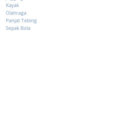
Kayak
Olahraga
Panjat Tebing
Sepak Bola