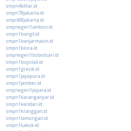
smpn4blitar.id
smpn78jakarta.id
smpn88jakarta.id
smpnegeri1ambon.id
smpn1bangil.id
smpn1banjarmasin.id
smpn1biora.id
smpnegeri1bobotsari.id
smpn1boyolali.id
smpn1gresik.id
smpn1jayapura.id
smpn1jember.id
smpnegeri1jepara.id
smpn1karanganyar.id
smpn1kendari.id
smpn1kranggan.id
smpn1lamongan.id
smpn1luwuk.id