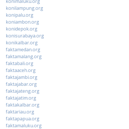
konimaluku.org
konilampung.org
konipalu.org
koniambon.org
konidepok.org
konisurabaya.org
konikalbar.org
faktamedan.org
faktamalang.org
faktabali.org
faktaaceh.org
faktajambi.org
faktajabar.org
faktajateng.org
faktajatim.org
faktakalbar.org
faktariau.org
faktapapua.org
faktamaluku.org