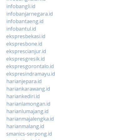
infobangli.id
infobanjarnegara.id
infobantaeng.id
infobantul.id
ekspresbekasi.id
ekspresbone.id
eksprescianjur.id
ekspresgresik.id
ekspresgorontalo.id
ekspresindramayu.id
harianjepara.id
hariankarawang.id
hariankediri.id
harianlamongan.id
harianlumajang.id
harianmajalengka.id
harianmalang.id
smanics-serpong.id