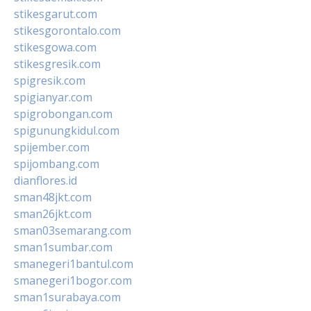
stikesgarut.com
stikesgorontalo.com
stikesgowa.com
stikesgresik.com
spigresik.com
spigianyar.com
spigrobongan.com
spigunungkidul.com
spijember.com
spijombang.com
dianflores.id
sman48jkt.com
sman26jkt.com
sman03semarang.com
sman1sumbar.com
smanegeri1bantul.com
smanegeri1bogor.com
sman1surabaya.com