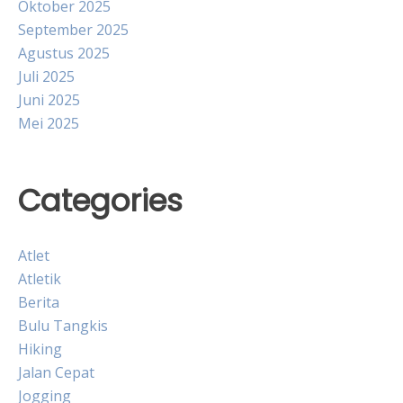
Oktober 2025
September 2025
Agustus 2025
Juli 2025
Juni 2025
Mei 2025
Categories
Atlet
Atletik
Berita
Bulu Tangkis
Hiking
Jalan Cepat
Jogging