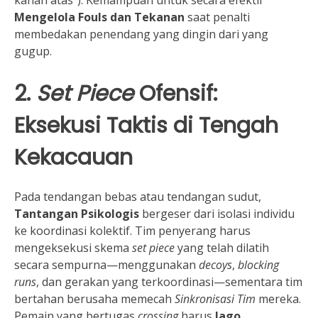
kanan atas”). Kemampuan untuk secara efektif
Mengelola Fouls dan Tekanan
saat penalti
membedakan penendang yang dingin dari yang
gugup.
2.
Set Piece
Ofensif:
Eksekusi Taktis di Tengah
Kekacauan
Pada tendangan bebas atau tendangan sudut,
Tantangan Psikologis
bergeser dari isolasi individu
ke koordinasi kolektif. Tim penyerang harus
mengeksekusi skema
set piece
yang telah dilatih
secara sempurna—menggunakan
decoys
,
blocking
runs
, dan gerakan yang terkoordinasi—sementara tim
bertahan berusaha memecah
Sinkronisasi Tim
mereka.
Pemain yang bertugas
crossing
harus
Jago