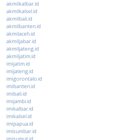
akmilkalbar.id
akmilkalsel.id
akmilbali.id
akmilbanten.id
akmilaceh.id
akmiljabar.id
akmiljateng.id
akmiljatim.id
imijatim.id
imijateng.id
imigorontalo.id
imibanten.id
imibali.id
imijambi.id
imikalbar.id
imikalsel.id
imipapua.id
imisumbar.id
imisumut.id