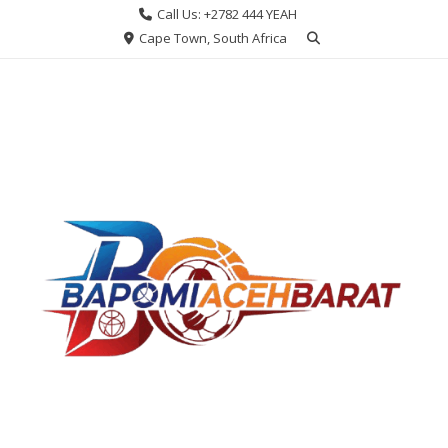
Skip
Call Us: +2782 444 YEAH
to
Cape Town, South Africa
content