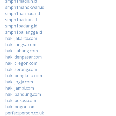
smpn1madiun.id
smpn1manokwari.id
smpn1narmada.id
smpn1pacitan.id
smpn1padang.id
smpn1pailangga.id
haklijakarta.com
haklilangsa.com
haklisabang.com
haklidenpasar.com
haklicilegon.com
hakliserang.com
haklibengkulu.com
haklijogja.com
haklijambi.com
haklibandung.com
haklibekasi.com
haklibogor.com
perfectperson.co.uk