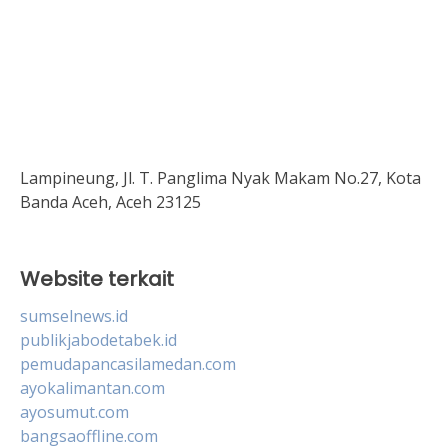
Lampineung, Jl. T. Panglima Nyak Makam No.27, Kota
Banda Aceh, Aceh 23125
Website terkait
sumselnews.id
publikjabodetabek.id
pemudapancasilamedan.com
ayokalimantan.com
ayosumut.com
bangsaoffline.com