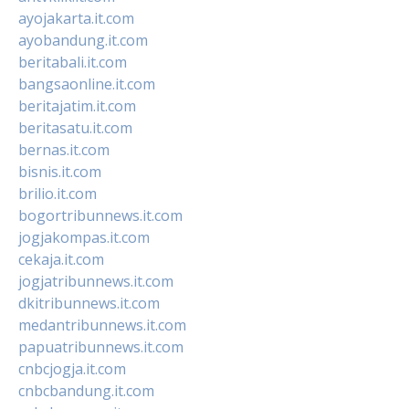
ayojakarta.it.com
ayobandung.it.com
beritabali.it.com
bangsaonline.it.com
beritajatim.it.com
beritasatu.it.com
bernas.it.com
bisnis.it.com
brilio.it.com
bogortribunnews.it.com
jogjakompas.it.com
cekaja.it.com
jogjatribunnews.it.com
dkitribunnews.it.com
medantribunnews.it.com
papuatribunnews.it.com
cnbcjogja.it.com
cnbcbandung.it.com