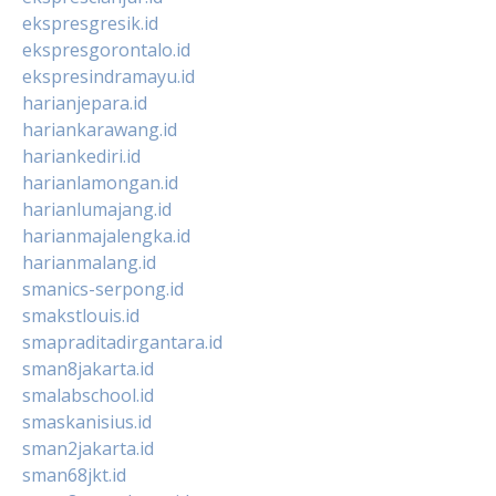
ekspresgresik.id
ekspresgorontalo.id
ekspresindramayu.id
harianjepara.id
hariankarawang.id
hariankediri.id
harianlamongan.id
harianlumajang.id
harianmajalengka.id
harianmalang.id
smanics-serpong.id
smakstlouis.id
smapraditadirgantara.id
sman8jakarta.id
smalabschool.id
smaskanisius.id
sman2jakarta.id
sman68jkt.id