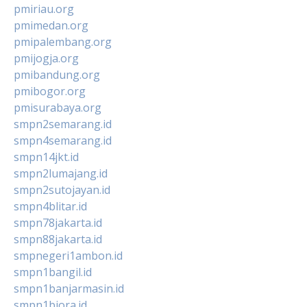
pmiriau.org
pmimedan.org
pmipalembang.org
pmijogja.org
pmibandung.org
pmibogor.org
pmisurabaya.org
smpn2semarang.id
smpn4semarang.id
smpn14jkt.id
smpn2lumajang.id
smpn2sutojayan.id
smpn4blitar.id
smpn78jakarta.id
smpn88jakarta.id
smpnegeri1ambon.id
smpn1bangil.id
smpn1banjarmasin.id
smpn1biora.id