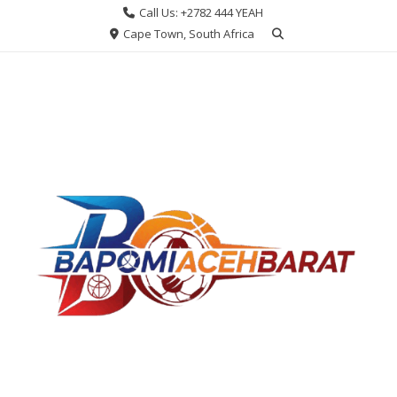
Skip
Call Us: +2782 444 YEAH
to
Cape Town, South Africa
content