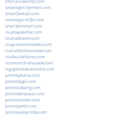
sma1purworejo.com
smanegeri1jember.com
sman2bekasi.com
smanegeri47jkt.com
sma1wonosari.com
rscahayasehat.com
rsumalikasim.com
rsuprimaintimedika.com
rsarunlhokseumaw.com
rsufauziahbireu.com
rsumumcitrahusada.com
rsgayomedicalcentre.com
polresjakarta.com
polresdago.com
polressabang.com
polresdenpasar.com
polresbanten.com
polresjambi.com
polressamarinda.com