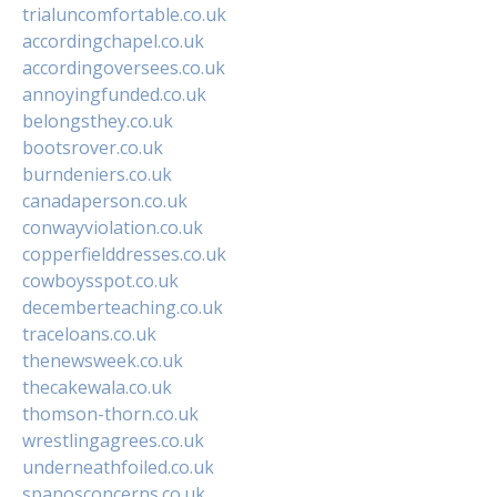
trialuncomfortable.co.uk
accordingchapel.co.uk
accordingoversees.co.uk
annoyingfunded.co.uk
belongsthey.co.uk
bootsrover.co.uk
burndeniers.co.uk
canadaperson.co.uk
conwayviolation.co.uk
copperfielddresses.co.uk
cowboysspot.co.uk
decemberteaching.co.uk
traceloans.co.uk
thenewsweek.co.uk
thecakewala.co.uk
thomson-thorn.co.uk
wrestlingagrees.co.uk
underneathfoiled.co.uk
spanosconcerns.co.uk