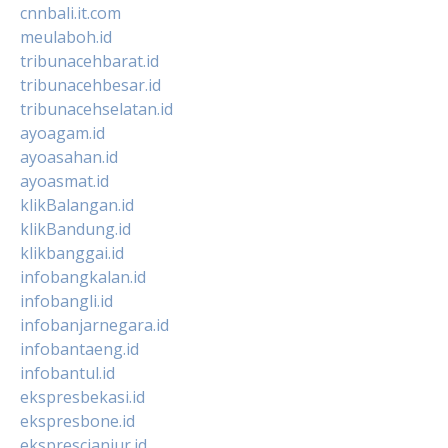
cnnbali.it.com
meulaboh.id
tribunacehbarat.id
tribunacehbesar.id
tribunacehselatan.id
ayoagam.id
ayoasahan.id
ayoasmat.id
klikBalangan.id
klikBandung.id
klikbanggai.id
infobangkalan.id
infobangli.id
infobanjarnegara.id
infobantaeng.id
infobantul.id
ekspresbekasi.id
ekspresbone.id
eksprescianjur.id