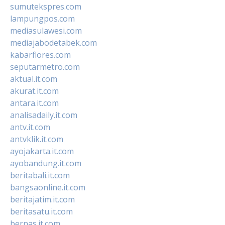
sumutekspres.com
lampungpos.com
mediasulawesi.com
mediajabodetabek.com
kabarflores.com
seputarmetro.com
aktual.it.com
akurat.it.com
antara.it.com
analisadaily.it.com
antv.it.com
antvklik.it.com
ayojakarta.it.com
ayobandung.it.com
beritabali.it.com
bangsaonline.it.com
beritajatim.it.com
beritasatu.it.com
bernas.it.com