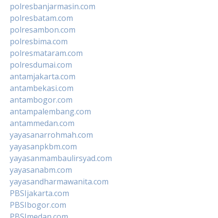
polresbanjarmasin.com
polresbatam.com
polresambon.com
polresbima.com
polresmataram.com
polresdumai.com
antamjakarta.com
antambekasi.com
antambogor.com
antampalembang.com
antammedan.com
yayasanarrohmah.com
yayasanpkbm.com
yayasanmambaulirsyad.com
yayasanabm.com
yayasandharmawanita.com
PBSIjakarta.com
PBSIbogor.com
PBSImedan.com