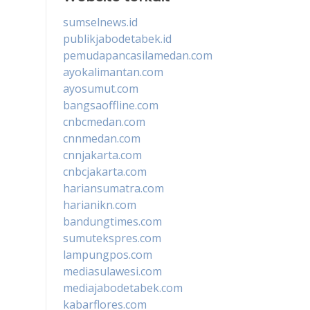
sumselnews.id
publikjabodetabek.id
pemudapancasilamedan.com
ayokalimantan.com
ayosumut.com
bangsaoffline.com
cnbcmedan.com
cnnmedan.com
cnnjakarta.com
cnbcjakarta.com
hariansumatra.com
harianikn.com
bandungtimes.com
sumutekspres.com
lampungpos.com
mediasulawesi.com
mediajabodetabek.com
kabarflores.com