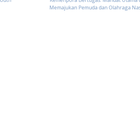
Youth
Kemenpora Bertugas: Mandat Utama 
Memajukan Pemuda dan Olahraga Nas