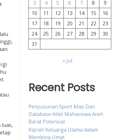
3
4
5
6
7
8
9
a
10
11
12
13
14
15
16
17
18
19
20
21
22
23
24
25
26
27
28
29
30
lalu
nggi,
31
aan.
« Jul
rgi
ahu
t.
Recent Posts
atau
Penyusunan Sport Map Dan
Database Atlet Mahasiswa Aceh
Barat Potensial
 luas,
Kiprah Keluarga Ulama dalam
tetap
Membina Umat