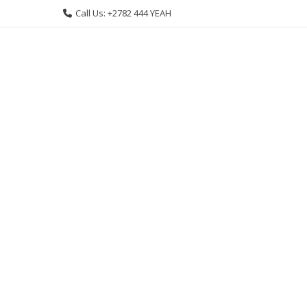
Skip
Call Us: +2782 444 YEAH
to
content