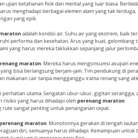
n ujian ketahanan fisik dan mental yang luar biasa. Berbed
arus menghadapi berbagai elemen alam yang tak terduga,
ngan yang epik.
 maraton
adalah kondisi air. Suhu air yang ekstrem, baik ter
uhi performa dan kesehatan. Arus yang kuat, gelombang ti
 alami yang harus mereka taklukkan sepanjang jalur perlomb
renang maraton
. Mereka harus mengonsumsi asupan ene
 yang bisa berlangsung berjam-jam. Tim pendukung di per
n makanan cair tanpa mengganggu irama renang sang atle
i perhatian utama. Sengatan ubur-ubur, gigitan serangga, 
h risiko yang harus dihadapi oleh
perenang maraton
.
g rute sangat penting untuk penanganan cepat.
perenang maraton
. Monotonnya gerakan di tengah lautan
eraguan diri, semuanya harus dihadapi. Kemampuan untuk 