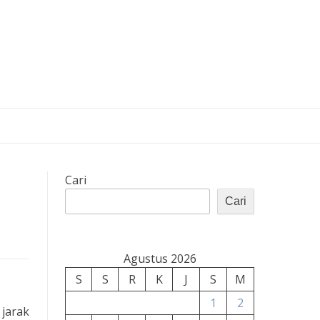
Cari
Cari
Agustus 2026
S
S
R
K
J
S
M
1
2
 jarak