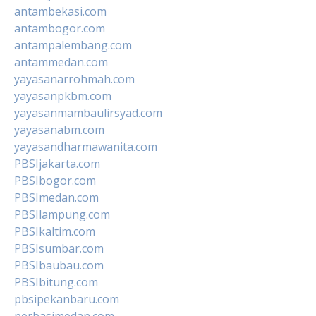
antambekasi.com
antambogor.com
antampalembang.com
antammedan.com
yayasanarrohmah.com
yayasanpkbm.com
yayasanmambaulirsyad.com
yayasanabm.com
yayasandharmawanita.com
PBSIjakarta.com
PBSIbogor.com
PBSImedan.com
PBSIlampung.com
PBSIkaltim.com
PBSIsumbar.com
PBSIbaubau.com
PBSIbitung.com
pbsipekanbaru.com
perbasimedan.com