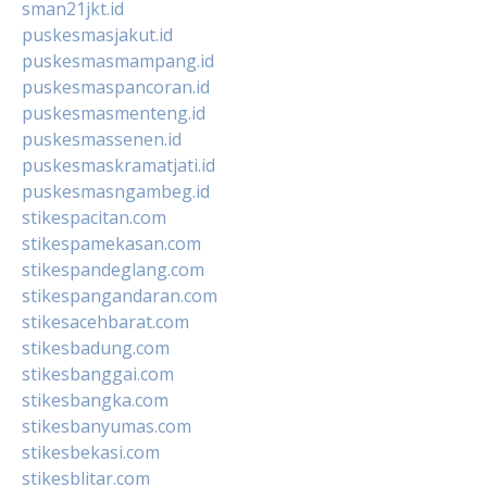
sman21jkt.id
puskesmasjakut.id
puskesmasmampang.id
puskesmaspancoran.id
puskesmasmenteng.id
puskesmassenen.id
puskesmaskramatjati.id
puskesmasngambeg.id
stikespacitan.com
stikespamekasan.com
stikespandeglang.com
stikespangandaran.com
stikesacehbarat.com
stikesbadung.com
stikesbanggai.com
stikesbangka.com
stikesbanyumas.com
stikesbekasi.com
stikesblitar.com