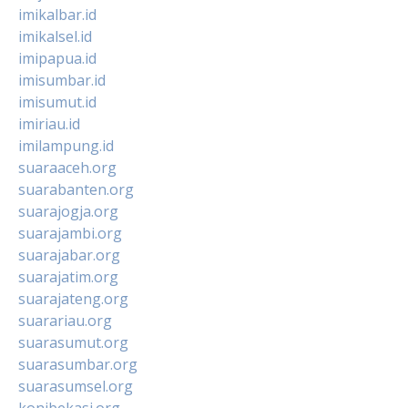
imikalbar.id
imikalsel.id
imipapua.id
imisumbar.id
imisumut.id
imiriau.id
imilampung.id
suaraaceh.org
suarabanten.org
suarajogja.org
suarajambi.org
suarajabar.org
suarajatim.org
suarajateng.org
suarariau.org
suarasumut.org
suarasumbar.org
suarasumsel.org
konibekasi.org