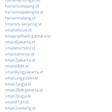
harianlumajang.id
harianmajalengka.id
harianmalang.id
smanics-serpong.id
smakstlouis.id
smapraditadirgantara.id
sman8jakarta.id
smalabschool.id
smaskanisius.id
sman2jakarta.id
sman68jkt.id
sman8yogyakarta.id
smasungguldel.id
sman1jogja.id
sman28dkijakarta.id
sman3jogja.id
sman81jkt.id
sman2malang.id