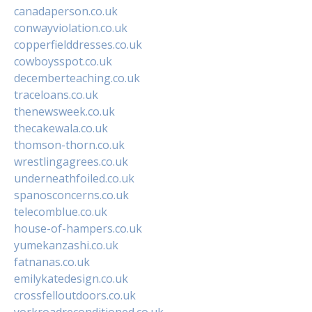
canadaperson.co.uk
conwayviolation.co.uk
copperfielddresses.co.uk
cowboysspot.co.uk
decemberteaching.co.uk
traceloans.co.uk
thenewsweek.co.uk
thecakewala.co.uk
thomson-thorn.co.uk
wrestlingagrees.co.uk
underneathfoiled.co.uk
spanosconcerns.co.uk
telecomblue.co.uk
house-of-hampers.co.uk
yumekanzashi.co.uk
fatnanas.co.uk
emilykatedesign.co.uk
crossfelloutdoors.co.uk
yorkroadreconditioned.co.uk