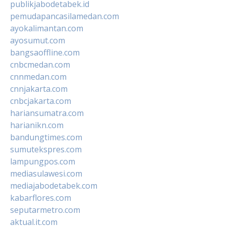
publikjabodetabek.id
pemudapancasilamedan.com
ayokalimantan.com
ayosumut.com
bangsaoffline.com
cnbcmedan.com
cnnmedan.com
cnnjakarta.com
cnbcjakarta.com
hariansumatra.com
harianikn.com
bandungtimes.com
sumutekspres.com
lampungpos.com
mediasulawesi.com
mediajabodetabek.com
kabarflores.com
seputarmetro.com
aktual.it.com