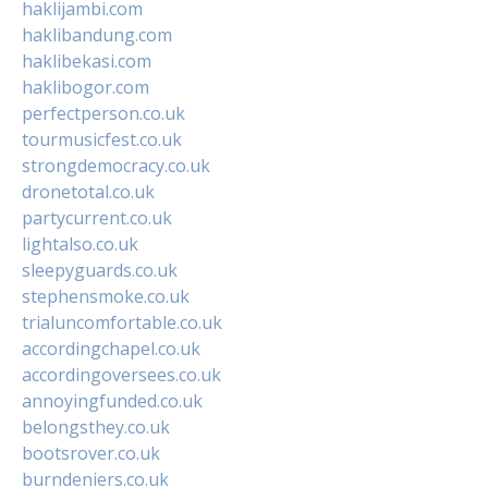
haklijambi.com
haklibandung.com
haklibekasi.com
haklibogor.com
perfectperson.co.uk
tourmusicfest.co.uk
strongdemocracy.co.uk
dronetotal.co.uk
partycurrent.co.uk
lightalso.co.uk
sleepyguards.co.uk
stephensmoke.co.uk
trialuncomfortable.co.uk
accordingchapel.co.uk
accordingoversees.co.uk
annoyingfunded.co.uk
belongsthey.co.uk
bootsrover.co.uk
burndeniers.co.uk