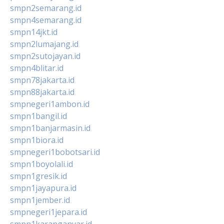
smpn2semarang.id
smpn4semarang.id
smpn14jkt.id
smpn2lumajang.id
smpn2sutojayan.id
smpn4blitar.id
smpn78jakarta.id
smpn88jakarta.id
smpnegeri1ambon.id
smpn1bangil.id
smpn1banjarmasin.id
smpn1biora.id
smpnegeri1bobotsari.id
smpn1boyolali.id
smpn1gresik.id
smpn1jayapura.id
smpn1jember.id
smpnegeri1jepara.id
smpn1karanganyar.id