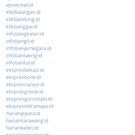
ayoasmat.id
klikBalangan.id
klikBandung.id
klikbanggai.id
infobangkalan.id
infobangli.id
infobanjarnegara.id
infobantaeng.id
infobantul.id
ekspresbekasi.id
ekspresbone.id
eksprescianjur.id
ekspresgresik.id
ekspresgorontalo.id
ekspresindramayu.id
harianjepara.id
hariankarawang.id
hariankediri.id
harianlamongan.id