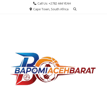
Skip
Call Us: +2782 444 YEAH
to
Cape Town, South Africa
content