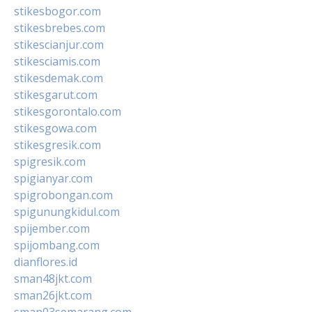
stikesbogor.com
stikesbrebes.com
stikescianjur.com
stikesciamis.com
stikesdemak.com
stikesgarut.com
stikesgorontalo.com
stikesgowa.com
stikesgresik.com
spigresik.com
spigianyar.com
spigrobongan.com
spigunungkidul.com
spijember.com
spijombang.com
dianflores.id
sman48jkt.com
sman26jkt.com
sman03semarang.com