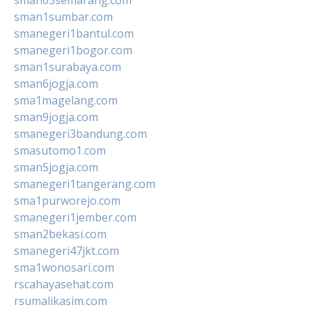
sman1sumbar.com
smanegeri1bantul.com
smanegeri1bogor.com
sman1surabaya.com
sman6jogja.com
sma1magelang.com
sman9jogja.com
smanegeri3bandung.com
smasutomo1.com
sman5jogja.com
smanegeri1tangerang.com
sma1purworejo.com
smanegeri1jember.com
sman2bekasi.com
smanegeri47jkt.com
sma1wonosari.com
rscahayasehat.com
rsumalikasim.com