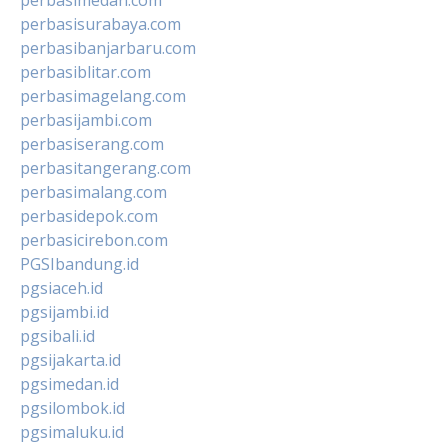
perbasisurabaya.com
perbasibanjarbaru.com
perbasiblitar.com
perbasimagelang.com
perbasijambi.com
perbasiserang.com
perbasitangerang.com
perbasimalang.com
perbasidepok.com
perbasicirebon.com
PGSIbandung.id
pgsiaceh.id
pgsijambi.id
pgsibali.id
pgsijakarta.id
pgsimedan.id
pgsilombok.id
pgsimaluku.id