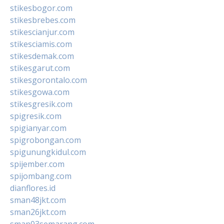
stikesbogor.com
stikesbrebes.com
stikescianjur.com
stikesciamis.com
stikesdemak.com
stikesgarut.com
stikesgorontalo.com
stikesgowa.com
stikesgresik.com
spigresik.com
spigianyar.com
spigrobongan.com
spigunungkidul.com
spijember.com
spijombang.com
dianflores.id
sman48jkt.com
sman26jkt.com
sman03semarang.com