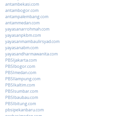
antambekasi.com
antambogor.com
antampalembang.com
antammedan.com
yayasanarrohmah.com
yayasanpkbm.com
yayasanmambaulirsyad.com
yayasanabm.com
yayasandharmawanita.com
PBSIjakarta.com
PBSIbogor.com
PBSImedan.com
PBSIlampung.com
PBSIkaltim.com
PBSIsumbar.com
PBSIbaubau.com
PBSIbitung.com
pbsipekanbaru.com
perbasimedan.com