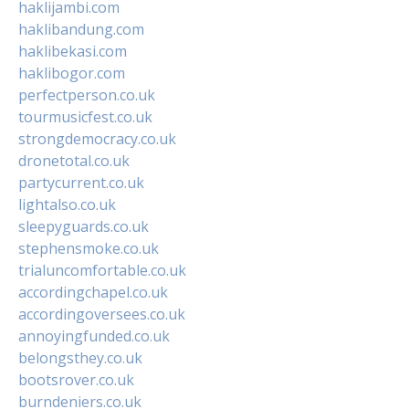
haklijambi.com
haklibandung.com
haklibekasi.com
haklibogor.com
perfectperson.co.uk
tourmusicfest.co.uk
strongdemocracy.co.uk
dronetotal.co.uk
partycurrent.co.uk
lightalso.co.uk
sleepyguards.co.uk
stephensmoke.co.uk
trialuncomfortable.co.uk
accordingchapel.co.uk
accordingoversees.co.uk
annoyingfunded.co.uk
belongsthey.co.uk
bootsrover.co.uk
burndeniers.co.uk