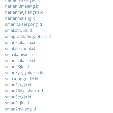
harianlumajang.id
harianmajalengka.id
harianmalang.id
smanics-serpong.id
smakstlouis.id
smapraditadirgantara.id
sman8jakarta.id
smalabschool.id
smaskanisius.id
sman2jakarta.id
sman68jkt.id
sman8yogyakarta.id
smasungguldel.id
sman1jogja.id
sman28dkijakarta.id
sman3jogja.id
sman81jkt.id
sman2malang.id