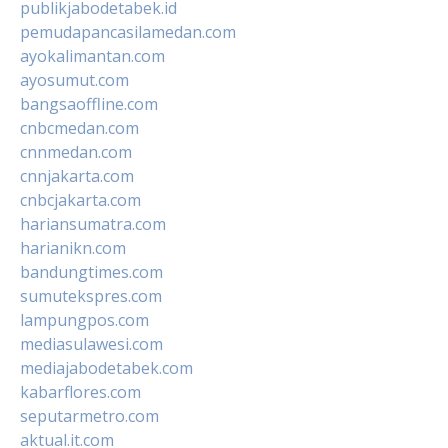
publikjabodetabek.id
pemudapancasilamedan.com
ayokalimantan.com
ayosumut.com
bangsaoffline.com
cnbcmedan.com
cnnmedan.com
cnnjakarta.com
cnbcjakarta.com
hariansumatra.com
harianikn.com
bandungtimes.com
sumutekspres.com
lampungpos.com
mediasulawesi.com
mediajabodetabek.com
kabarflores.com
seputarmetro.com
aktual.it.com