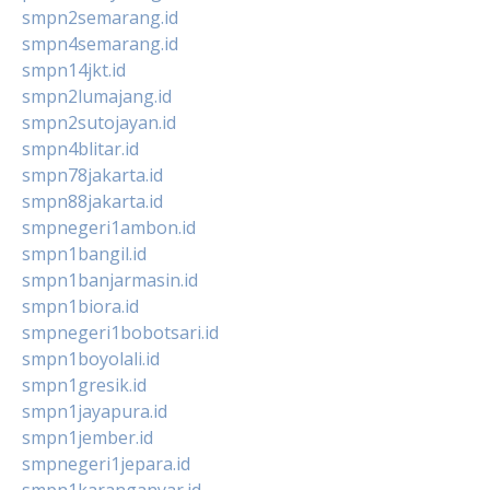
smpn2semarang.id
smpn4semarang.id
smpn14jkt.id
smpn2lumajang.id
smpn2sutojayan.id
smpn4blitar.id
smpn78jakarta.id
smpn88jakarta.id
smpnegeri1ambon.id
smpn1bangil.id
smpn1banjarmasin.id
smpn1biora.id
smpnegeri1bobotsari.id
smpn1boyolali.id
smpn1gresik.id
smpn1jayapura.id
smpn1jember.id
smpnegeri1jepara.id
smpn1karanganyar.id