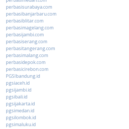
perbasisurabaya.com
perbasibanjarbaru.com
perbasiblitar.com
perbasimagelang.com
perbasijambi.com
perbasiserang.com
perbasitangerang.com
perbasimalang.com
perbasidepok.com
perbasicirebon.com
PGSIbandung.id
pgsiaceh.id
pgsijambi.id
pgsibali.id
pgsijakarta.id
pgsimedan.id
pgsilombok.id
pgsimaluku.id