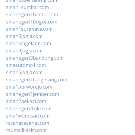
sman1sumbar.com
smanegeri1bantul.com
smanegeri1bogor.com
sman1surabaya.com
sman6jogja.com
sma1magelang.com
sman9jogja.com
smanegeri3bandung.com
smasutomo1.com
sman5jogja.com
smanegeri1tangerang.com
sma1purworejo.com
smanegeri1jember.com
sman2bekasi.com
smanegeri47jkt.com
sma1wonosari.com
rscahayasehat.com
rsumalikasim.com