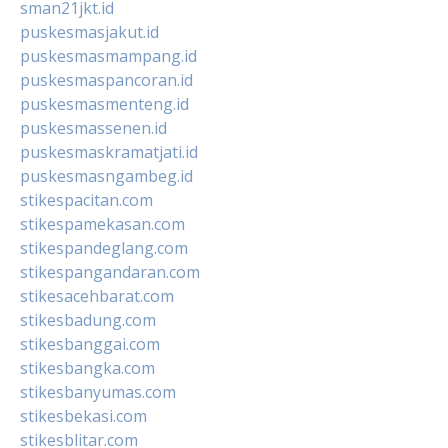
sman21jkt.id
puskesmasjakut.id
puskesmasmampang.id
puskesmaspancoran.id
puskesmasmenteng.id
puskesmassenen.id
puskesmaskramatjati.id
puskesmasngambeg.id
stikespacitan.com
stikespamekasan.com
stikespandeglang.com
stikespangandaran.com
stikesacehbarat.com
stikesbadung.com
stikesbanggai.com
stikesbangka.com
stikesbanyumas.com
stikesbekasi.com
stikesblitar.com