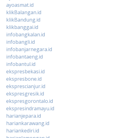
ayoasmat.id
klikBalangan.id
klikBandung.id
klikbanggai.id
infobangkalan.id
infobangli.id
infobanjarnegara.id
infobantaeng.id
infobantul.id
ekspresbekasi.id
ekspresbone.id
eksprescianjur.id
ekspresgresik.id
ekspresgorontalo.id
ekspresindramayu.id
harianjepara.id
hariankarawang.id
hariankediri.id
harianlamongan.id