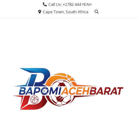
Skip
Call Us: +2782 444 YEAH
to
Cape Town, South Africa
content