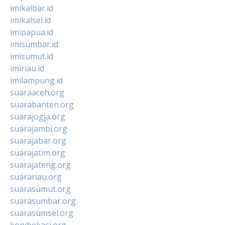
imikalbar.id
imikalsel.id
imipapua.id
imisumbar.id
imisumut.id
imiriau.id
imilampung.id
suaraaceh.org
suarabanten.org
suarajogja.org
suarajambi.org
suarajabar.org
suarajatim.org
suarajateng.org
suarariau.org
suarasumut.org
suarasumbar.org
suarasumsel.org
konibekasi.org