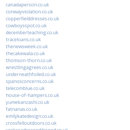
canadaperson.co.uk
conwayviolation.co.uk
copperfielddresses.co.uk
cowboysspot.co.uk
decemberteaching.co.uk
traceloans.co.uk
thenewsweek.co.uk
thecakewala.co.uk
thomson-thorn.co.uk
wrestlingagrees.co.uk
underneathfoiled.co.uk
spanosconcerns.co.uk
telecomblue.co.uk
house-of-hampers.co.uk
yumekanzashi.co.uk
fatnanas.co.uk
emilykatedesign.co.uk
crossfelloutdoors.co.uk
yorkroadreconditioned.co.uk