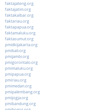
faktajateng.org
faktajatim.org
faktakalbar.org
faktariau.org
faktapapua.org
faktamaluku.org
faktasumut.org
pmidkijakarta.org
pmibali.org
pmijambi.org
pmigorontalo.org
pmimaluku.org
pmipapua.org
pmiriau.org
pmimedan.org
pmipalembang.org
pmijogja.org
pmibandung.org
pmibogor.org