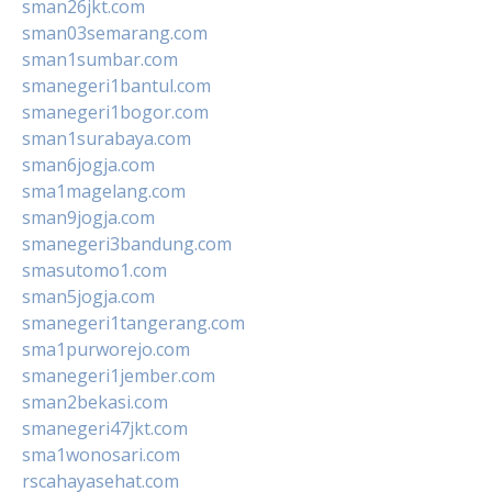
sman26jkt.com
sman03semarang.com
sman1sumbar.com
smanegeri1bantul.com
smanegeri1bogor.com
sman1surabaya.com
sman6jogja.com
sma1magelang.com
sman9jogja.com
smanegeri3bandung.com
smasutomo1.com
sman5jogja.com
smanegeri1tangerang.com
sma1purworejo.com
smanegeri1jember.com
sman2bekasi.com
smanegeri47jkt.com
sma1wonosari.com
rscahayasehat.com