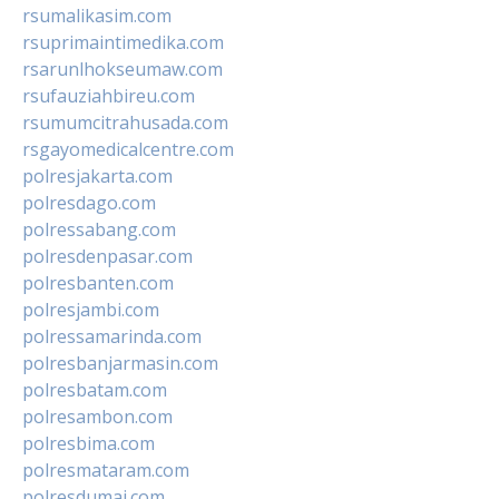
rsumalikasim.com
rsuprimaintimedika.com
rsarunlhokseumaw.com
rsufauziahbireu.com
rsumumcitrahusada.com
rsgayomedicalcentre.com
polresjakarta.com
polresdago.com
polressabang.com
polresdenpasar.com
polresbanten.com
polresjambi.com
polressamarinda.com
polresbanjarmasin.com
polresbatam.com
polresambon.com
polresbima.com
polresmataram.com
polresdumai.com