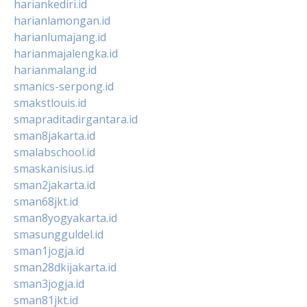
hariankediri.id
harianlamongan.id
harianlumajang.id
harianmajalengka.id
harianmalang.id
smanics-serpong.id
smakstlouis.id
smapraditadirgantara.id
sman8jakarta.id
smalabschool.id
smaskanisius.id
sman2jakarta.id
sman68jkt.id
sman8yogyakarta.id
smasungguldel.id
sman1jogja.id
sman28dkijakarta.id
sman3jogja.id
sman81jkt.id