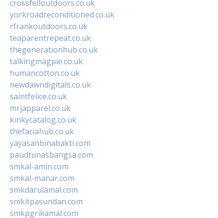
crossfelloutdoors.co.uk
yorkroadreconditioned.co.uk
rfrankoutdoors.co.uk
teaparentrepeat.co.uk
thegenerationhub.co.uk
talkingmagpie.co.uk
humancotton.co.uk
newdawndigitals.co.uk
saintfelice.co.uk
mrjapparel.co.uk
kinkycatalog.co.uk
thefaciahub.co.uk
yayasanbinabakti.com
paudtunasbangsa.com
smkal-amin.com
smkal-manar.com
smkdarulamal.com
smkitpasundan.com
smkpgrikamal.com