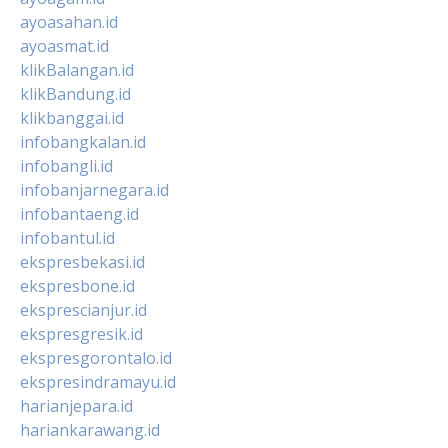
ayoasahan.id
ayoasmat.id
klikBalangan.id
klikBandung.id
klikbanggai.id
infobangkalan.id
infobangli.id
infobanjarnegara.id
infobantaeng.id
infobantul.id
ekspresbekasi.id
ekspresbone.id
eksprescianjur.id
ekspresgresik.id
ekspresgorontalo.id
ekspresindramayu.id
harianjepara.id
hariankarawang.id