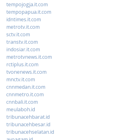
tempojogja.it.com
tempopapua.it.com
idntimes.it.com
metrotv.it.com
sctv.it.com
transtv.it.com
indosiar.it.com
metrotvnews.it.com
rctiplus.it.com
tvonenews.it.com
mnctv.it.com
cnnmedan.it.com
cnnmetro.it.com
cnnbali.it.com
meulaboh.id
tribunacehbarat.id
tribunacehbesar.id
tribunacehselatan.id
ayoagam.id