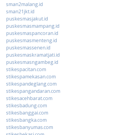
sman2malang.id
sman21jkt.id
puskesmasjakut.id
puskesmasmampang.id
puskesmaspancoran.id
puskesmasmenteng.id
puskesmassenen.id
puskesmaskramatjati.id
puskesmasngambeg.id
stikespacitan.com
stikespamekasan.com
stikespandeglang.com
stikespangandaran.com
stikesacehbarat.com
stikesbadung.com
stikesbanggai.com
stikesbangka.com
stikesbanyumas.com
stikesbekasi.com