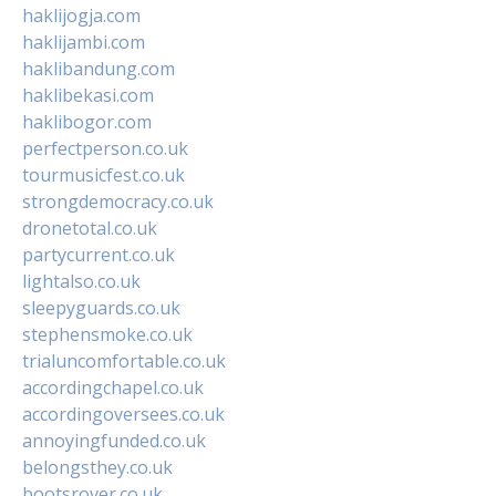
haklijogja.com
haklijambi.com
haklibandung.com
haklibekasi.com
haklibogor.com
perfectperson.co.uk
tourmusicfest.co.uk
strongdemocracy.co.uk
dronetotal.co.uk
partycurrent.co.uk
lightalso.co.uk
sleepyguards.co.uk
stephensmoke.co.uk
trialuncomfortable.co.uk
accordingchapel.co.uk
accordingoversees.co.uk
annoyingfunded.co.uk
belongsthey.co.uk
bootsrover.co.uk