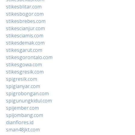
stikesblitar.com
stikesbogor.com
stikesbrebes.com
stikescianjur.com
stikesciamis.com
stikesdemak.com
stikesgarut.com
stikesgorontalo.com
stikesgowa.com
stikesgresik.com
spigresik.com
spigianyar.com
spigrobongan.com
spigunungkidul.com
spijember.com
spijombang.com
dianflores.id
sman48jkt.com