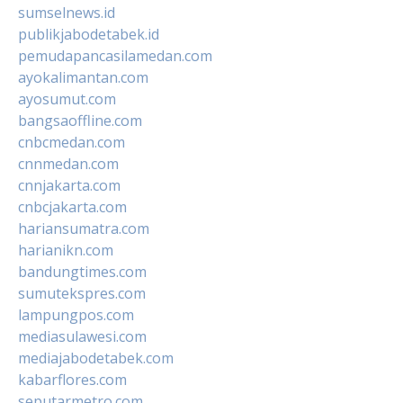
sumselnews.id
publikjabodetabek.id
pemudapancasilamedan.com
ayokalimantan.com
ayosumut.com
bangsaoffline.com
cnbcmedan.com
cnnmedan.com
cnnjakarta.com
cnbcjakarta.com
hariansumatra.com
harianikn.com
bandungtimes.com
sumutekspres.com
lampungpos.com
mediasulawesi.com
mediajabodetabek.com
kabarflores.com
seputarmetro.com