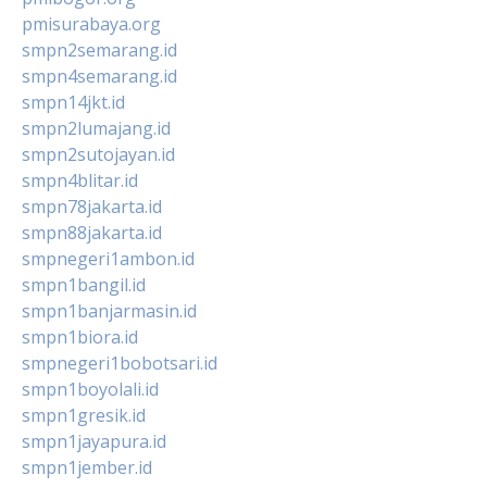
pmisurabaya.org
smpn2semarang.id
smpn4semarang.id
smpn14jkt.id
smpn2lumajang.id
smpn2sutojayan.id
smpn4blitar.id
smpn78jakarta.id
smpn88jakarta.id
smpnegeri1ambon.id
smpn1bangil.id
smpn1banjarmasin.id
smpn1biora.id
smpnegeri1bobotsari.id
smpn1boyolali.id
smpn1gresik.id
smpn1jayapura.id
smpn1jember.id