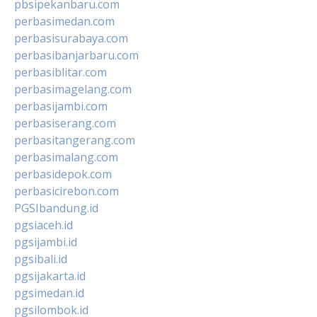
pbsipekanbaru.com
perbasimedan.com
perbasisurabaya.com
perbasibanjarbaru.com
perbasiblitar.com
perbasimagelang.com
perbasijambi.com
perbasiserang.com
perbasitangerang.com
perbasimalang.com
perbasidepok.com
perbasicirebon.com
PGSIbandung.id
pgsiaceh.id
pgsijambi.id
pgsibali.id
pgsijakarta.id
pgsimedan.id
pgsilombok.id