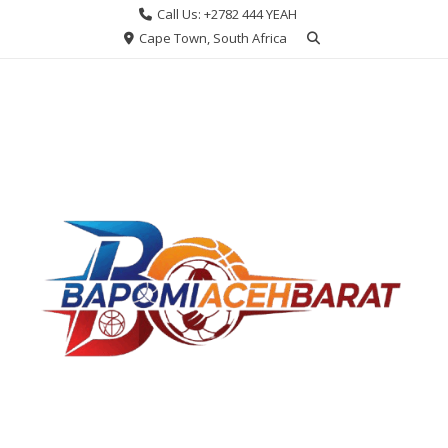
Skip
Call Us: +2782 444 YEAH
to
Cape Town, South Africa
content