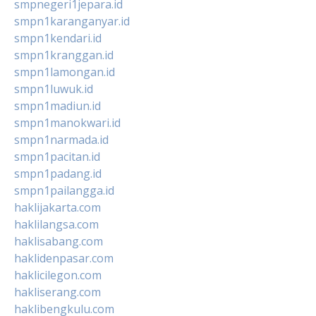
smpnegeri1jepara.id
smpn1karanganyar.id
smpn1kendari.id
smpn1kranggan.id
smpn1lamongan.id
smpn1luwuk.id
smpn1madiun.id
smpn1manokwari.id
smpn1narmada.id
smpn1pacitan.id
smpn1padang.id
smpn1pailangga.id
haklijakarta.com
haklilangsa.com
haklisabang.com
haklidenpasar.com
haklicilegon.com
hakliserang.com
haklibengkulu.com