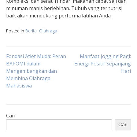
kompleks, dan serat. Hindari makanan cepat saji dan
minuman manis berlebihan. Tubuh yang ternutrisi
baik akan mendukung performa latihan Anda.
Posted in
Berita
,
Olahraga
Navigasi
Fondasi Atlet Muda: Peran
Manfaat Jogging Pagi:
BAPOMI dalam
Energi Positif Sepanjang
Mengembangkan dan
Hari
pos
Membina Olahraga
Mahasiswa
Cari
Cari