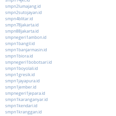
smpn2lumajang.id
smpn2sutojayan.id
smpn4blitar.id
smpn78jakarta.id
smpn88jakarta.id
smpnegeri1ambon.id
smpn1bangil.id
smpn1banjarmasin.id
smpn1biora.id
smpnegeri1bobotsari.id
smpn1boyolali.id
smpn1gresik.id
smpn1jayapura.id
smpn1jember.id
smpnegeri1jepara.id
smpn1karanganyar.id
smpn1kendari.id
smpn1kranggan.id