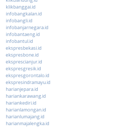
klikbanggai.id
infobangkalan.id
infobangli.id
infobanjarnegara.id
infobantaeng.id
infobantul.id
ekspresbekasi.id
ekspresbone.id
eksprescianjur.id
ekspresgresik.id
ekspresgorontalo.id
ekspresindramayu.id
harianjepara.id
hariankarawang.id
hariankediri.id
harianlamongan.id
harianlumajang.id
harianmajalengka.id