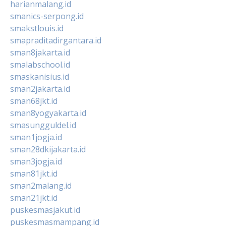
harianmalang.id
smanics-serpong.id
smakstlouis.id
smapraditadirgantara.id
sman8jakarta.id
smalabschool.id
smaskanisius.id
sman2jakarta.id
sman68jkt.id
sman8yogyakarta.id
smasungguldel.id
sman1jogja.id
sman28dkijakarta.id
sman3jogja.id
sman81jkt.id
sman2malang.id
sman21jkt.id
puskesmasjakut.id
puskesmasmampang.id