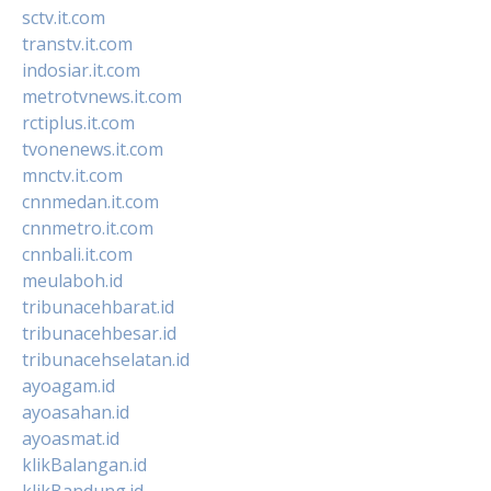
sctv.it.com
transtv.it.com
indosiar.it.com
metrotvnews.it.com
rctiplus.it.com
tvonenews.it.com
mnctv.it.com
cnnmedan.it.com
cnnmetro.it.com
cnnbali.it.com
meulaboh.id
tribunacehbarat.id
tribunacehbesar.id
tribunacehselatan.id
ayoagam.id
ayoasahan.id
ayoasmat.id
klikBalangan.id
klikBandung.id