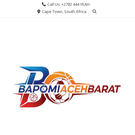
Skip
Call Us: +2782 444 YEAH
to
Cape Town, South Africa
content