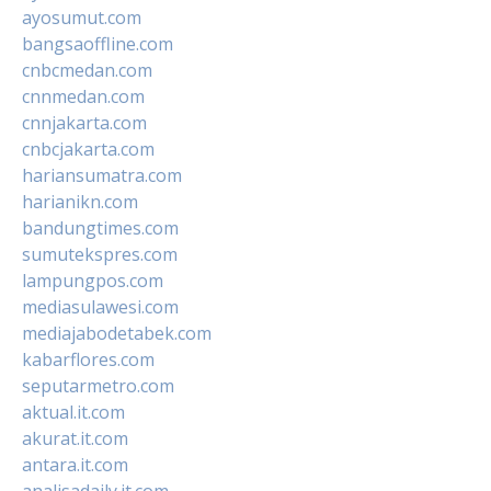
ayosumut.com
bangsaoffline.com
cnbcmedan.com
cnnmedan.com
cnnjakarta.com
cnbcjakarta.com
hariansumatra.com
harianikn.com
bandungtimes.com
sumutekspres.com
lampungpos.com
mediasulawesi.com
mediajabodetabek.com
kabarflores.com
seputarmetro.com
aktual.it.com
akurat.it.com
antara.it.com
analisadaily.it.com