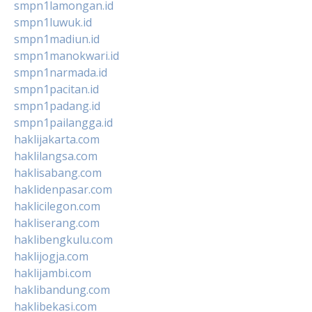
smpn1lamongan.id
smpn1luwuk.id
smpn1madiun.id
smpn1manokwari.id
smpn1narmada.id
smpn1pacitan.id
smpn1padang.id
smpn1pailangga.id
haklijakarta.com
haklilangsa.com
haklisabang.com
haklidenpasar.com
haklicilegon.com
hakliserang.com
haklibengkulu.com
haklijogja.com
haklijambi.com
haklibandung.com
haklibekasi.com