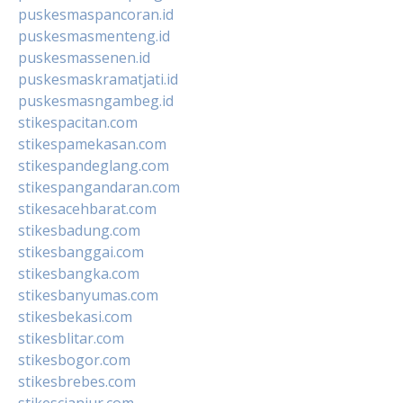
puskesmaspancoran.id
puskesmasmenteng.id
puskesmassenen.id
puskesmaskramatjati.id
puskesmasngambeg.id
stikespacitan.com
stikespamekasan.com
stikespandeglang.com
stikespangandaran.com
stikesacehbarat.com
stikesbadung.com
stikesbanggai.com
stikesbangka.com
stikesbanyumas.com
stikesbekasi.com
stikesblitar.com
stikesbogor.com
stikesbrebes.com
stikescianjur.com