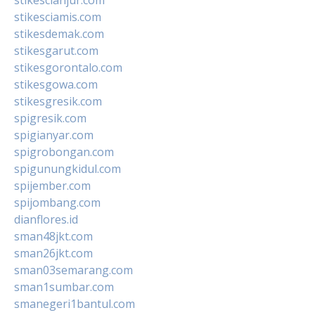
stikesciamis.com
stikesdemak.com
stikesgarut.com
stikesgorontalo.com
stikesgowa.com
stikesgresik.com
spigresik.com
spigianyar.com
spigrobongan.com
spigunungkidul.com
spijember.com
spijombang.com
dianflores.id
sman48jkt.com
sman26jkt.com
sman03semarang.com
sman1sumbar.com
smanegeri1bantul.com