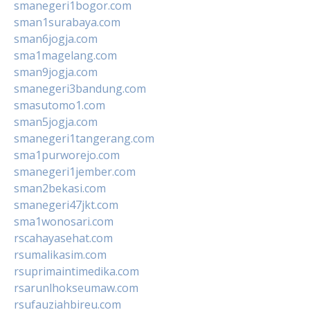
smanegeri1bogor.com
sman1surabaya.com
sman6jogja.com
sma1magelang.com
sman9jogja.com
smanegeri3bandung.com
smasutomo1.com
sman5jogja.com
smanegeri1tangerang.com
sma1purworejo.com
smanegeri1jember.com
sman2bekasi.com
smanegeri47jkt.com
sma1wonosari.com
rscahayasehat.com
rsumalikasim.com
rsuprimaintimedika.com
rsarunlhokseumaw.com
rsufauziahbireu.com