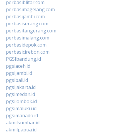
perbasiblitar.com
perbasimagelang.com
perbasijambi.com
perbasiserang.com
perbasitangerang.com
perbasimalang.com
perbasidepok.com
perbasicirebon.com
PGSIbandung.id
pgsiaceh.id
pgsijambi.id
pgsibali.id
pgsijakarta.id
pgsimedan.id
pgsilombok.id
pgsimaluku.id
pgsimanado.id
akmilsumbar.id
akmilpapua.id