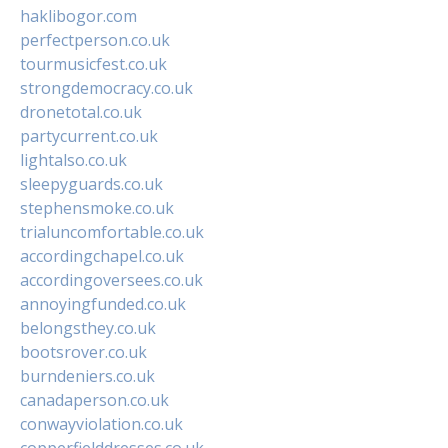
haklibogor.com
perfectperson.co.uk
tourmusicfest.co.uk
strongdemocracy.co.uk
dronetotal.co.uk
partycurrent.co.uk
lightalso.co.uk
sleepyguards.co.uk
stephensmoke.co.uk
trialuncomfortable.co.uk
accordingchapel.co.uk
accordingoversees.co.uk
annoyingfunded.co.uk
belongsthey.co.uk
bootsrover.co.uk
burndeniers.co.uk
canadaperson.co.uk
conwayviolation.co.uk
copperfielddresses.co.uk