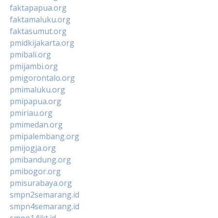
faktapapua.org
faktamaluku.org
faktasumut.org
pmidkijakarta.org
pmibali.org
pmijambi.org
pmigorontalo.org
pmimaluku.org
pmipapua.org
pmiriau.org
pmimedan.org
pmipalembang.org
pmijogja.org
pmibandung.org
pmibogor.org
pmisurabaya.org
smpn2semarang.id
smpn4semarang.id
smpn14jkt.id