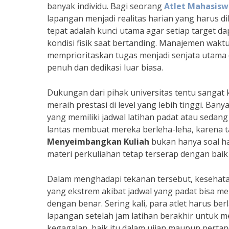
banyak individu. Bagi seorang
Atlet Mahasisw
lapangan menjadi realitas harian yang harus 
tepat adalah kunci utama agar setiap target d
kondisi fisik saat bertanding. Manajemen waktu
memprioritaskan tugas menjadi senjata utama
penuh dan dedikasi luar biasa.
Dukungan dari pihak universitas tentu sangat
meraih prestasi di level yang lebih tinggi. Ba
yang memiliki jadwal latihan padat atau sedang
lantas membuat mereka berleha-leha, karena ta
Menyeimbangkan Kuliah
bukan hanya soal ha
materi perkuliahan tetap terserap dengan baik 
Dalam menghadapi tekanan tersebut, kesehatan 
yang ekstrem akibat jadwal yang padat bisa me
dengan benar. Sering kali, para atlet harus ber
lapangan setelah jam latihan berakhir untuk 
kegagalan, baik itu dalam ujian maupun perta