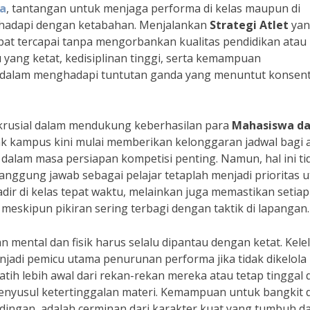
a
, tantangan untuk menjaga performa di kelas maupun di
dihadapi dengan ketabahan. Menjalankan
Strategi Atlet
yan
apat tercapai tanpa mengorbankan kualitas pendidikan atau
 yang ketat, kedisiplinan tinggi, serta kemampuan
 dalam menghadapi tuntutan ganda yang menuntut konsent
 krusial dalam mendukung keberhasilan para
Mahasiswa d
nyak kampus kini mulai memberikan kelonggaran jadwal bagi a
 dalam masa persiapan kompetisi penting. Namun, hal ini ti
nggung jawab sebagai pelajar tetaplah menjadi prioritas 
dir di kelas tepat waktu, melainkan juga memastikan setiap
meskipun pikiran sering terbagi dengan taktik di lapangan.
mental dan fisik harus selalu dipantau dengan ketat. Kele
njadi pemicu utama penurunan performa jika tidak dikelola
latih lebih awal dari rekan-rekan mereka atau tetap tinggal d
menyusul ketertinggalan materi. Kemampuan untuk bangkit d
ndingan, adalah cerminan dari karakter kuat yang tumbuh d