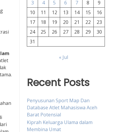
3
4
5
6
7
8
9
g
10
11
12
13
14
15
16
17
18
19
20
21
22
23
rasi
24
25
26
27
28
29
30
31
alam
« Jul
tlet
dak
utama.
Recent Posts
Penyusunan Sport Map Dan
lahan
Database Atlet Mahasiswa Aceh
Barat Potensial
i
Kiprah Keluarga Ulama dalam
ari
Membina Umat
alam