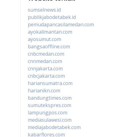
sumselnews.id
publikjabodetabek.id
pemudapancasilamedan.com
ayokalimantan.com
ayosumut.com
bangsaoffline.com
cnbcmedan.com
cnnmedan.com
cnnjakarta.com
cnbcjakarta.com
hariansumatra.com
harianikn.com
bandungtimes.com
sumutekspres.com
lampungpos.com
mediasulawesi.com
mediajabodetabek.com
kabarflores.com