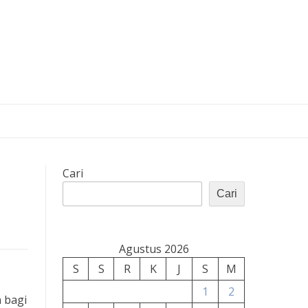
Cari
Cari
Agustus 2026
S
S
R
K
J
S
M
1
2
 bagi