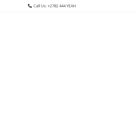
Skip
Call Us: +2782 444 YEAH
to
content