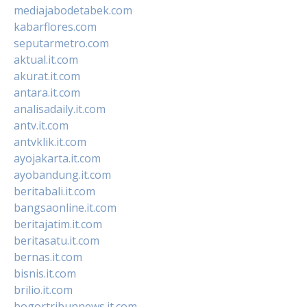
mediajabodetabek.com
kabarflores.com
seputarmetro.com
aktual.it.com
akurat.it.com
antara.it.com
analisadaily.it.com
antv.it.com
antvklik.it.com
ayojakarta.it.com
ayobandung.it.com
beritabali.it.com
bangsaonline.it.com
beritajatim.it.com
beritasatu.it.com
bernas.it.com
bisnis.it.com
brilio.it.com
bogortribunnews.it.com