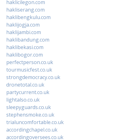
haklicilegon.com
hakliserang.com
haklibengkulu.com
haklijogja.com
haklijambi.com
haklibandung.com
haklibekasi.com
haklibogor.com
perfectperson.co.uk
tourmusicfest.co.uk
strongdemocracy.co.uk
dronetotal.co.uk
partycurrent.co.uk
lightalso.co.uk
sleepyguards.co.uk
stephensmoke.co.uk
trialuncomfortable.co.uk
accordingchapel.co.uk
accordingoversees.co.uk