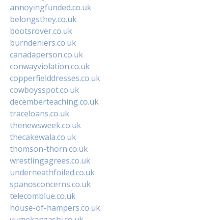
annoyingfunded.co.uk
belongsthey.co.uk
bootsrover.co.uk
burndeniers.co.uk
canadaperson.co.uk
conwayviolation.co.uk
copperfielddresses.co.uk
cowboysspot.co.uk
decemberteaching.co.uk
traceloans.co.uk
thenewsweek.co.uk
thecakewala.co.uk
thomson-thorn.co.uk
wrestlingagrees.co.uk
underneathfoiled.co.uk
spanosconcerns.co.uk
telecomblue.co.uk
house-of-hampers.co.uk
yumekanzashi.co.uk