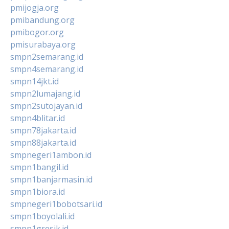
pmijogja.org
pmibandung.org
pmibogor.org
pmisurabaya.org
smpn2semarang.id
smpn4semarang.id
smpn14jkt.id
smpn2lumajang.id
smpn2sutojayan.id
smpn4blitar.id
smpn78jakarta.id
smpn88jakarta.id
smpnegeri1ambon.id
smpn1bangil.id
smpn1banjarmasin.id
smpn1biora.id
smpnegeri1bobotsari.id
smpn1boyolali.id
smpn1gresik.id