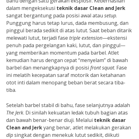
bahu dengan satu gerakan eksplosif. Keberhasilan
dalam mengeksekusi
teknik dasar Clean and Jerk
sangat bergantung pada posisi awal atau
setup
.
Punggung harus tetap lurus, dada membusung, dan
pinggul berada sedikit di atas lutut. Saat beban ditarik
melewati lutut, terjadi fase
triple extension
—ekstensi
penuh pada pergelangan kaki, lutut, dan pinggul—
yang memberikan momentum pada barbel. Atlet
kemudian harus dengan cepat “menyelam” di bawah
barbel dan menangkapnya di posisi
front squat
. Fase
ini melatih kecepatan saraf motorik dan ketahanan
otot inti dalam menopang beban berat secara tiba-
tiba.
Setelah barbel stabil di bahu, fase selanjutnya adalah
The Jerk
. Di sinilah kekuatan ledak tubuh bagian atas
dan bawah benar-benar diuji. Melalui
teknik dasar
Clean and Jerk
yang benar, atlet melakukan gerakan
dip
singkat dengan menekuk lutut sedikit, diikuti