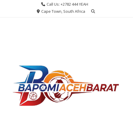
Skip
Call Us: +2782 444 YEAH
to
Cape Town, South Africa
content