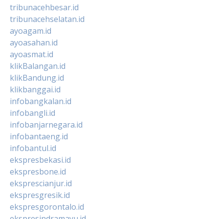
tribunacehbesar.id
tribunacehselatan.id
ayoagam.id
ayoasahan.id
ayoasmat.id
klikBalangan.id
klikBandung.id
klikbanggai.id
infobangkalan.id
infobangli.id
infobanjarnegara.id
infobantaeng.id
infobantul.id
ekspresbekasi.id
ekspresbone.id
eksprescianjur.id
ekspresgresik.id
ekspresgorontalo.id
ekspresindramayu.id