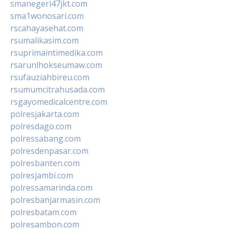
smanegeri47jkt.com
sma1wonosari.com
rscahayasehat.com
rsumalikasim.com
rsuprimaintimedika.com
rsarunlhokseumaw.com
rsufauziahbireu.com
rsumumcitrahusada.com
rsgayomedicalcentre.com
polresjakarta.com
polresdago.com
polressabang.com
polresdenpasar.com
polresbanten.com
polresjambi.com
polressamarinda.com
polresbanjarmasin.com
polresbatam.com
polresambon.com