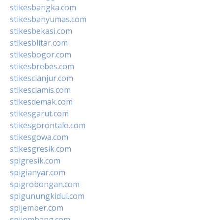
stikesbangka.com
stikesbanyumas.com
stikesbekasi.com
stikesblitar.com
stikesbogor.com
stikesbrebes.com
stikescianjur.com
stikesciamis.com
stikesdemak.com
stikesgarut.com
stikesgorontalo.com
stikesgowa.com
stikesgresik.com
spigresik.com
spigianyar.com
spigrobongan.com
spigunungkidul.com
spijember.com
spijombang.com