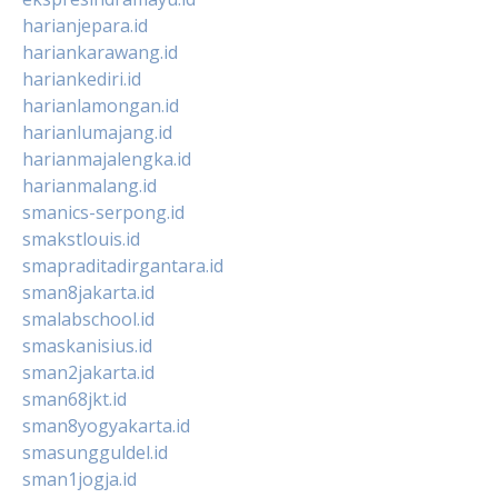
harianjepara.id
hariankarawang.id
hariankediri.id
harianlamongan.id
harianlumajang.id
harianmajalengka.id
harianmalang.id
smanics-serpong.id
smakstlouis.id
smapraditadirgantara.id
sman8jakarta.id
smalabschool.id
smaskanisius.id
sman2jakarta.id
sman68jkt.id
sman8yogyakarta.id
smasungguldel.id
sman1jogja.id