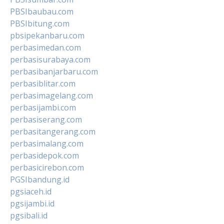
PBSIbaubau.com
PBSIbitung.com
pbsipekanbaru.com
perbasimedan.com
perbasisurabaya.com
perbasibanjarbaru.com
perbasiblitar.com
perbasimagelang.com
perbasijambi.com
perbasiserang.com
perbasitangerang.com
perbasimalang.com
perbasidepok.com
perbasicirebon.com
PGSIbandung.id
pgsiaceh.id
pgsijambi.id
pgsibali.id