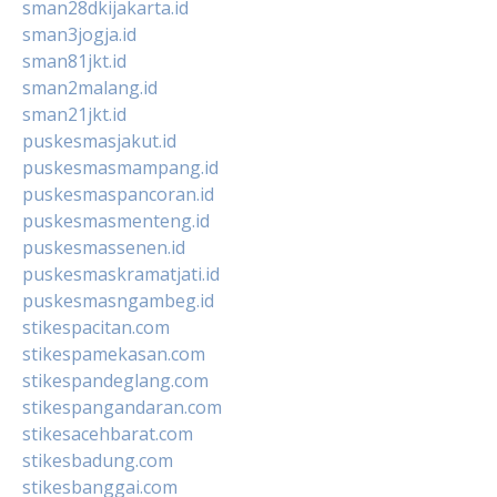
sman28dkijakarta.id
sman3jogja.id
sman81jkt.id
sman2malang.id
sman21jkt.id
puskesmasjakut.id
puskesmasmampang.id
puskesmaspancoran.id
puskesmasmenteng.id
puskesmassenen.id
puskesmaskramatjati.id
puskesmasngambeg.id
stikespacitan.com
stikespamekasan.com
stikespandeglang.com
stikespangandaran.com
stikesacehbarat.com
stikesbadung.com
stikesbanggai.com