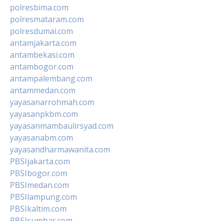
polresbima.com
polresmataram.com
polresdumai.com
antamjakarta.com
antambekasi.com
antambogor.com
antampalembang.com
antammedan.com
yayasanarrohmah.com
yayasanpkbm.com
yayasanmambaulirsyad.com
yayasanabm.com
yayasandharmawanita.com
PBSIjakarta.com
PBSIbogor.com
PBSImedan.com
PBSIlampung.com
PBSIkaltim.com
PBSIsumbar.com