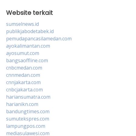
Website terkait
sumselnews.id
publikjabodetabek.id
pemudapancasilamedan.com
ayokalimantan.com
ayosumut.com
bangsaoffline.com
cnbcmedan.com
cnnmedan.com
cnnjakarta.com
cnbcjakarta.com
hariansumatra.com
harianikn.com
bandungtimes.com
sumutekspres.com
lampungpos.com
mediasulawesi.com