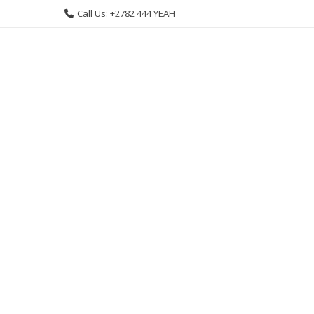
Skip
Call Us: +2782 444 YEAH
to
content