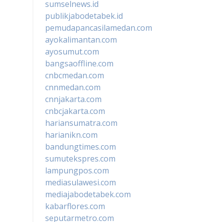
sumselnews.id
publikjabodetabek.id
pemudapancasilamedan.com
ayokalimantan.com
ayosumut.com
bangsaoffline.com
cnbcmedan.com
cnnmedan.com
cnnjakarta.com
cnbcjakarta.com
hariansumatra.com
harianikn.com
bandungtimes.com
sumutekspres.com
lampungpos.com
mediasulawesi.com
mediajabodetabek.com
kabarflores.com
seputarmetro.com