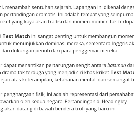
 ini, menambah sentuhan sejarah. Lapangan ini dikenal deng
an pertandingan dramatis. Ini adalah tempat yang sempurna
riket yang kaya akan tradisi dan momen-momen tak terlup
i
Test Match
ini sangat penting untuk membangun mome
 untuk menunjukkan dominasi mereka, sementara Inggris a
dan dukungan penuh dari para penggemar mereka.
mar dapat menantikan pertarungan sengit antara
batsman
da
n drama tak terduga yang menjadi ciri khas kriket
Test Mat
ejati atas keterampilan, ketahanan mental, dan semangat t
penghargaan fisik; ini adalah representasi dari persahaba
itawarkan oleh kedua negara. Pertandingan di Headingley
 akan datang di bawah bendera trofi yang baru ini.