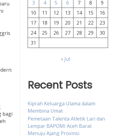
3
4
5
6
7
8
9
-baru
ni
10
11
12
13
14
15
16
17
18
19
20
21
22
23
24
25
26
27
28
29
30
ggris
31
« Jul
odern:
Recent Posts
Kiprah Keluarga Ulama dalam
g
Membina Umat
g bagi
Pemetaan Talenta Atletik Lari dan
leh
Lempar BAPOMI Aceh Barat
Menuju Ajang Provinsi