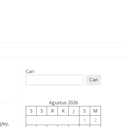
Cari
Cari
Agustus 2026
S
S
R
K
J
S
M
1
2
ley,