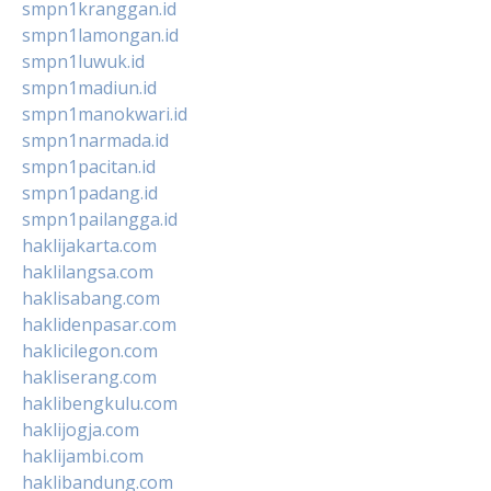
smpn1kranggan.id
smpn1lamongan.id
smpn1luwuk.id
smpn1madiun.id
smpn1manokwari.id
smpn1narmada.id
smpn1pacitan.id
smpn1padang.id
smpn1pailangga.id
haklijakarta.com
haklilangsa.com
haklisabang.com
haklidenpasar.com
haklicilegon.com
hakliserang.com
haklibengkulu.com
haklijogja.com
haklijambi.com
haklibandung.com