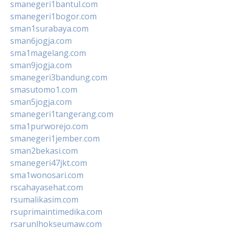
smanegeri1bantul.com
smanegeri1bogor.com
sman1surabaya.com
sman6jogja.com
sma1magelang.com
sman9jogja.com
smanegeri3bandung.com
smasutomo1.com
sman5jogja.com
smanegeri1tangerang.com
sma1purworejo.com
smanegeri1jember.com
sman2bekasi.com
smanegeri47jkt.com
sma1wonosari.com
rscahayasehat.com
rsumalikasim.com
rsuprimaintimedika.com
rsarunlhokseumaw.com