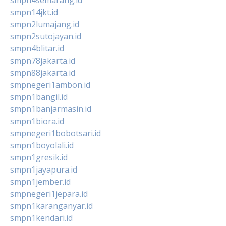
smpn14jkt.id
smpn2lumajang.id
smpn2sutojayan.id
smpn4blitar.id
smpn78jakarta.id
smpn88jakarta.id
smpnegeri1ambon.id
smpn1bangil.id
smpn1banjarmasin.id
smpn1biora.id
smpnegeri1bobotsari.id
smpn1boyolali.id
smpn1gresik.id
smpn1jayapura.id
smpn1jember.id
smpnegeri1jepara.id
smpn1karanganyar.id
smpn1kendari.id