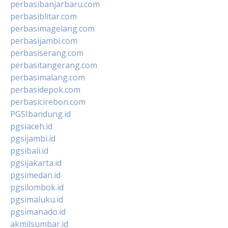
perbasibanjarbaru.com
perbasiblitar.com
perbasimagelang.com
perbasijambi.com
perbasiserang.com
perbasitangerang.com
perbasimalang.com
perbasidepok.com
perbasicirebon.com
PGSIbandung.id
pgsiaceh.id
pgsijambi.id
pgsibali.id
pgsijakarta.id
pgsimedan.id
pgsilombok.id
pgsimaluku.id
pgsimanado.id
akmilsumbar.id