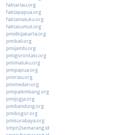
faktariau.org
faktapapua.org
faktamaluku.org
faktasumut.org
pmidkijakarta.org
pmibali.org
pmijambi.org
pmigorontalo.org
pmimaluku.org
pmipapua.org
pmiriau.org
pmimedan.org
pmipalembang.org
pmijogja.org
pmibandung.org
pmibogor.org
pmisurabaya.org
smpn2semarang.id
smpn4semarang.id