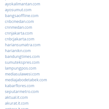
ayokalimantan.com
ayosumut.com
bangsaoffline.com
cnbcmedan.com
cnnmedan.com
cnnjakarta.com
cnbcjakarta.com
hariansumatra.com
harianikn.com
bandungtimes.com
sumutekspres.com
lampungpos.com
mediasulawesi.com
mediajabodetabek.com
kabarflores.com
seputarmetro.com
aktual.it.com
akurat.it.com
antara.it.com