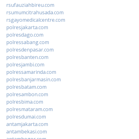
rsufauziahbireu.com
rsumumcitrahusada.com
rsgayomedicalcentre.com
polresjakarta.com
polresdago.com
polressabang.com
polresdenpasar.com
polresbanten.com
polresjambi.com
polressamarinda.com
polresbanjarmasin.com
polresbatam.com
polresambon.com
polresbima.com
polresmataram.com
polresdumai.com
antamjakarta.com
antambekasi.com
antambogor.com