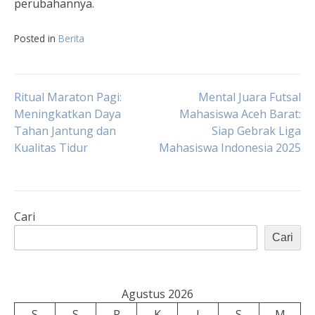
perubahannya.
Posted in
Berita
Navigasi
Ritual Maraton Pagi:
Mental Juara Futsal
Meningkatkan Daya
Mahasiswa Aceh Barat:
Tahan Jantung dan
Siap Gebrak Liga
pos
Kualitas Tidur
Mahasiswa Indonesia 2025
Cari
Cari
Agustus 2026
S
S
R
K
J
S
M