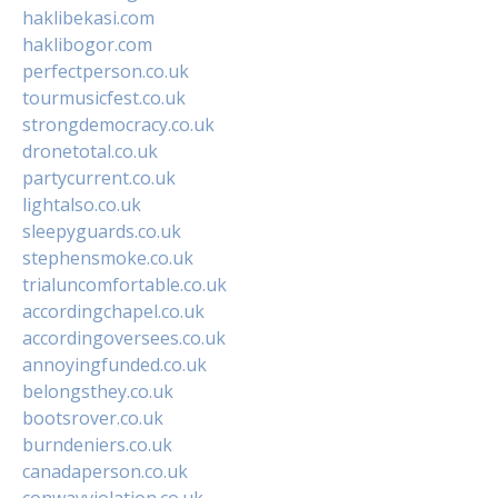
haklibekasi.com
haklibogor.com
perfectperson.co.uk
tourmusicfest.co.uk
strongdemocracy.co.uk
dronetotal.co.uk
partycurrent.co.uk
lightalso.co.uk
sleepyguards.co.uk
stephensmoke.co.uk
trialuncomfortable.co.uk
accordingchapel.co.uk
accordingoversees.co.uk
annoyingfunded.co.uk
belongsthey.co.uk
bootsrover.co.uk
burndeniers.co.uk
canadaperson.co.uk
conwayviolation.co.uk