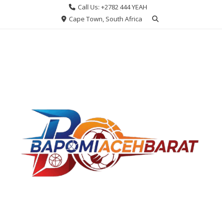
Skip
Call Us: +2782 444 YEAH
to
Cape Town, South Africa
content