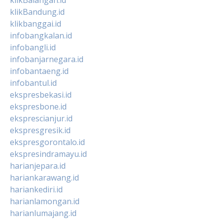
klikBandung.id
klikbanggai.id
infobangkalan.id
infobangli.id
infobanjarnegara.id
infobantaeng.id
infobantul.id
ekspresbekasi.id
ekspresbone.id
eksprescianjur.id
ekspresgresik.id
ekspresgorontalo.id
ekspresindramayu.id
harianjepara.id
hariankarawang.id
hariankediri.id
harianlamongan.id
harianlumajang.id