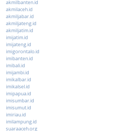
akmilbanten.id
akmilaceh.id
akmiljabar.id
akmiljateng.id
akmiljatim.id
imijatim.id
imijateng.id
imigorontalo.id
imibanten.id
imibali.id
imijambi.id
imikalbar.id
imikalsel.id
imipapua.id
imisumbar.id
imisumut.id
imiriau.id
imilampung.id
suaraaceh.org