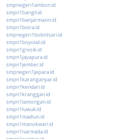
smpnegeri1ambon.id
smpn1bangil.id
smpn1banjarmasin.id
smpn1biora.id
smpnegeri1bobotsari.id
smpn1boyolali.id
smpn1gresik.id
smpn1jayapura.id
smpn1jember.id
smpnegeri1jepara.id
smpn1karanganyar.id
smpn1kendari.id
smpn1kranggan.id
smpn1lamongan.id
smpn1luwuk.id
smpn1madiun.id
smpn1manokwari.id
smpn1narmada.id
smpn1pacitan.id