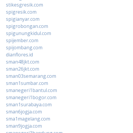
stikesgresik.com
spigresik.com
spigianyar.com
spigrobongan.com
spigunungkidul.com
spijember.com
spijombang.com
dianflores.id
sman48jkt.com
sman26jkt.com
sman03semarang.com
sman1sumbar.com
smanegeri1bantul.com
smanegeri1bogor.com
sman1surabaya.com
sman6jogja.com
sma1magelang.com
sman9jogja.com
smanegeri3bandung.com