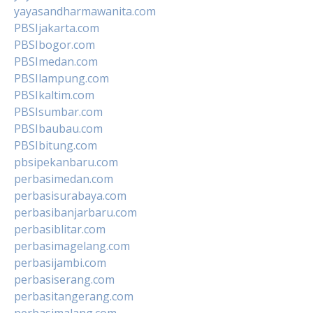
yayasandharmawanita.com
PBSIjakarta.com
PBSIbogor.com
PBSImedan.com
PBSIlampung.com
PBSIkaltim.com
PBSIsumbar.com
PBSIbaubau.com
PBSIbitung.com
pbsipekanbaru.com
perbasimedan.com
perbasisurabaya.com
perbasibanjarbaru.com
perbasiblitar.com
perbasimagelang.com
perbasijambi.com
perbasiserang.com
perbasitangerang.com
perbasimalang.com