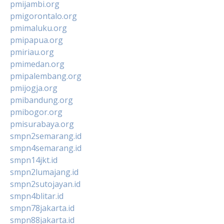
pmijambi.org
pmigorontalo.org
pmimaluku.org
pmipapua.org
pmiriau.org
pmimedan.org
pmipalembang.org
pmijogja.org
pmibandung.org
pmibogor.org
pmisurabaya.org
smpn2semarang.id
smpn4semarang.id
smpn14jkt.id
smpn2lumajang.id
smpn2sutojayan.id
smpn4blitar.id
smpn78jakarta.id
smpn88jakarta.id