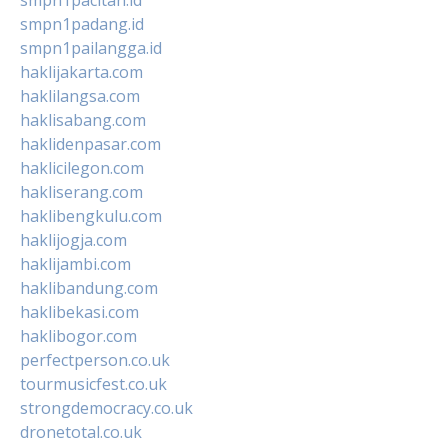
smpn1padang.id
smpn1pailangga.id
haklijakarta.com
haklilangsa.com
haklisabang.com
haklidenpasar.com
haklicilegon.com
hakliserang.com
haklibengkulu.com
haklijogja.com
haklijambi.com
haklibandung.com
haklibekasi.com
haklibogor.com
perfectperson.co.uk
tourmusicfest.co.uk
strongdemocracy.co.uk
dronetotal.co.uk