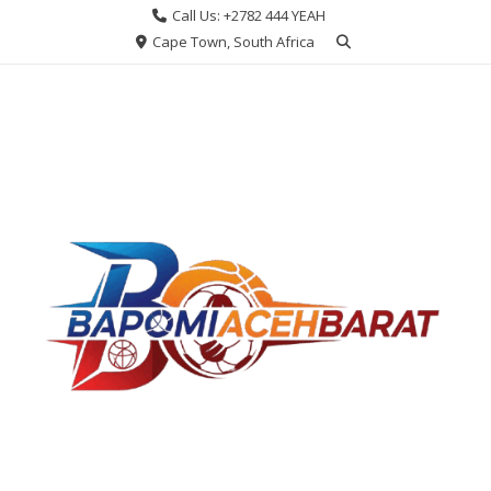
Skip
Call Us: +2782 444 YEAH
to
Cape Town, South Africa
content