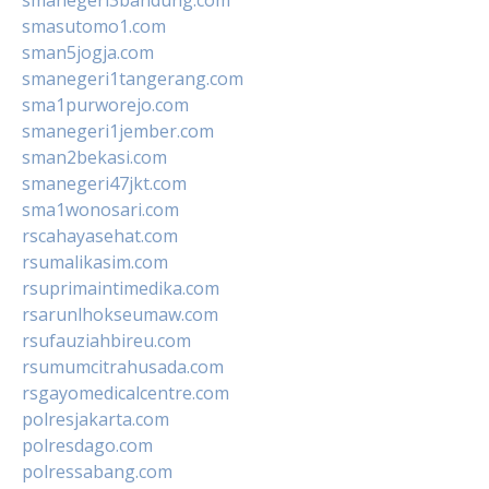
smasutomo1.com
sman5jogja.com
smanegeri1tangerang.com
sma1purworejo.com
smanegeri1jember.com
sman2bekasi.com
smanegeri47jkt.com
sma1wonosari.com
rscahayasehat.com
rsumalikasim.com
rsuprimaintimedika.com
rsarunlhokseumaw.com
rsufauziahbireu.com
rsumumcitrahusada.com
rsgayomedicalcentre.com
polresjakarta.com
polresdago.com
polressabang.com