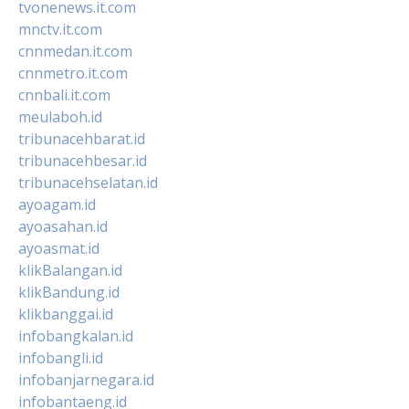
tvonenews.it.com
mnctv.it.com
cnnmedan.it.com
cnnmetro.it.com
cnnbali.it.com
meulaboh.id
tribunacehbarat.id
tribunacehbesar.id
tribunacehselatan.id
ayoagam.id
ayoasahan.id
ayoasmat.id
klikBalangan.id
klikBandung.id
klikbanggai.id
infobangkalan.id
infobangli.id
infobanjarnegara.id
infobantaeng.id