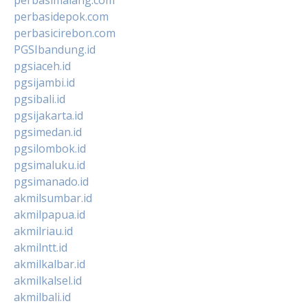
perbasidepok.com
perbasicirebon.com
PGSIbandung.id
pgsiaceh.id
pgsijambi.id
pgsibali.id
pgsijakarta.id
pgsimedan.id
pgsilombok.id
pgsimaluku.id
pgsimanado.id
akmilsumbar.id
akmilpapua.id
akmilriau.id
akmilntt.id
akmilkalbar.id
akmilkalsel.id
akmilbali.id