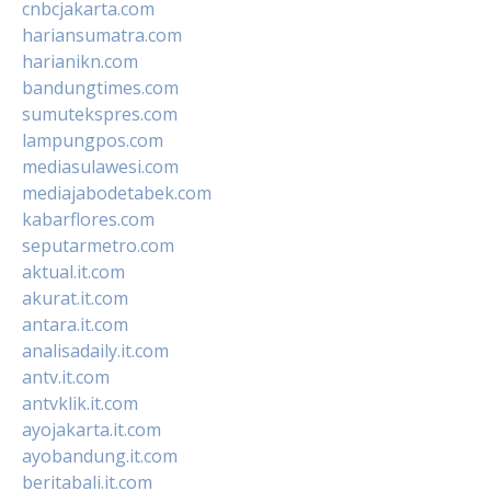
cnbcjakarta.com
hariansumatra.com
harianikn.com
bandungtimes.com
sumutekspres.com
lampungpos.com
mediasulawesi.com
mediajabodetabek.com
kabarflores.com
seputarmetro.com
aktual.it.com
akurat.it.com
antara.it.com
analisadaily.it.com
antv.it.com
antvklik.it.com
ayojakarta.it.com
ayobandung.it.com
beritabali.it.com