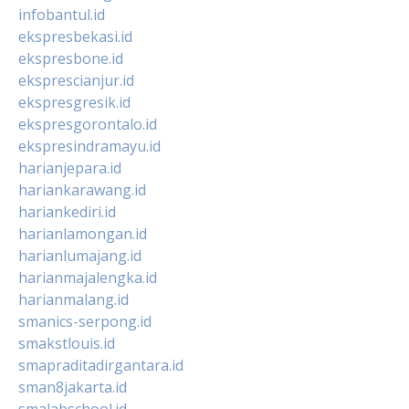
infobantul.id
ekspresbekasi.id
ekspresbone.id
eksprescianjur.id
ekspresgresik.id
ekspresgorontalo.id
ekspresindramayu.id
harianjepara.id
hariankarawang.id
hariankediri.id
harianlamongan.id
harianlumajang.id
harianmajalengka.id
harianmalang.id
smanics-serpong.id
smakstlouis.id
smapraditadirgantara.id
sman8jakarta.id
smalabschool.id