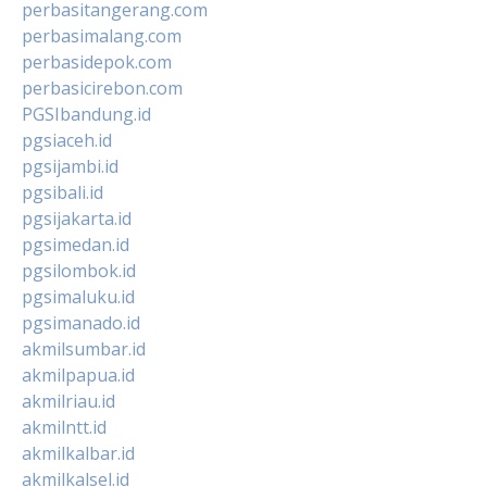
perbasitangerang.com
perbasimalang.com
perbasidepok.com
perbasicirebon.com
PGSIbandung.id
pgsiaceh.id
pgsijambi.id
pgsibali.id
pgsijakarta.id
pgsimedan.id
pgsilombok.id
pgsimaluku.id
pgsimanado.id
akmilsumbar.id
akmilpapua.id
akmilriau.id
akmilntt.id
akmilkalbar.id
akmilkalsel.id