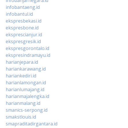
infobanjarnegara.id
infobantaeng.id
infobantul.id
ekspresbekasi.id
ekspresbone.id
eksprescianjur.id
ekspresgresik.id
ekspresgorontalo.id
ekspresindramayu.id
harianjepara.id
hariankarawang.id
hariankediri.id
harianlamongan.id
harianlumajang.id
harianmajalengka.id
harianmalang.id
smanics-serpong.id
smakstlouis.id
smapraditadirgantara.id