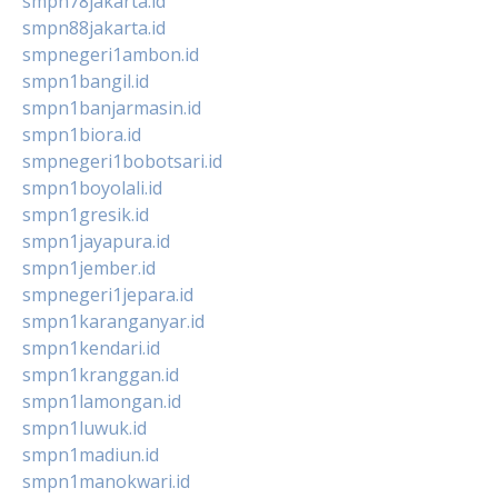
smpn78jakarta.id
smpn88jakarta.id
smpnegeri1ambon.id
smpn1bangil.id
smpn1banjarmasin.id
smpn1biora.id
smpnegeri1bobotsari.id
smpn1boyolali.id
smpn1gresik.id
smpn1jayapura.id
smpn1jember.id
smpnegeri1jepara.id
smpn1karanganyar.id
smpn1kendari.id
smpn1kranggan.id
smpn1lamongan.id
smpn1luwuk.id
smpn1madiun.id
smpn1manokwari.id