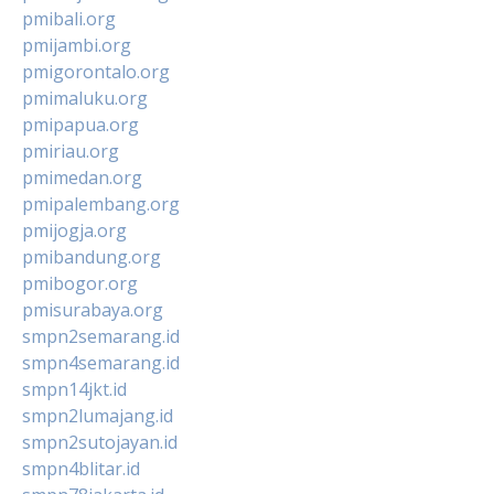
pmibali.org
pmijambi.org
pmigorontalo.org
pmimaluku.org
pmipapua.org
pmiriau.org
pmimedan.org
pmipalembang.org
pmijogja.org
pmibandung.org
pmibogor.org
pmisurabaya.org
smpn2semarang.id
smpn4semarang.id
smpn14jkt.id
smpn2lumajang.id
smpn2sutojayan.id
smpn4blitar.id