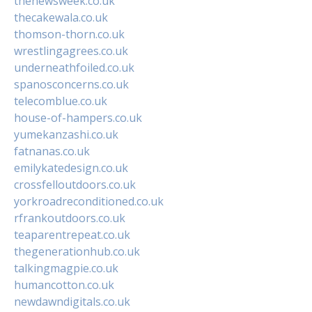
thenewsweek.co.uk
thecakewala.co.uk
thomson-thorn.co.uk
wrestlingagrees.co.uk
underneathfoiled.co.uk
spanosconcerns.co.uk
telecomblue.co.uk
house-of-hampers.co.uk
yumekanzashi.co.uk
fatnanas.co.uk
emilykatedesign.co.uk
crossfelloutdoors.co.uk
yorkroadreconditioned.co.uk
rfrankoutdoors.co.uk
teaparentrepeat.co.uk
thegenerationhub.co.uk
talkingmagpie.co.uk
humancotton.co.uk
newdawndigitals.co.uk