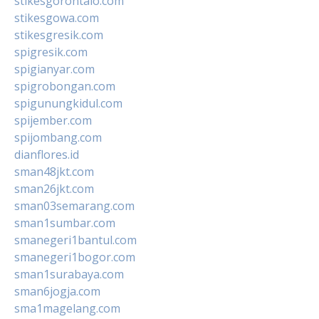
stikesgorontalo.com
stikesgowa.com
stikesgresik.com
spigresik.com
spigianyar.com
spigrobongan.com
spigunungkidul.com
spijember.com
spijombang.com
dianflores.id
sman48jkt.com
sman26jkt.com
sman03semarang.com
sman1sumbar.com
smanegeri1bantul.com
smanegeri1bogor.com
sman1surabaya.com
sman6jogja.com
sma1magelang.com