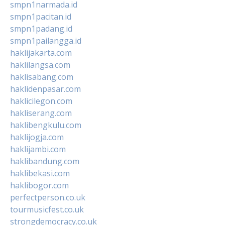
smpn1narmada.id
smpn1pacitan.id
smpn1padang.id
smpn1pailangga.id
haklijakarta.com
haklilangsa.com
haklisabang.com
haklidenpasar.com
haklicilegon.com
hakliserang.com
haklibengkulu.com
haklijogja.com
haklijambi.com
haklibandung.com
haklibekasi.com
haklibogor.com
perfectperson.co.uk
tourmusicfest.co.uk
strongdemocracy.co.uk