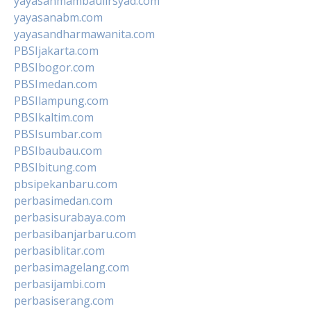
yayasanmambaulirsyad.com
yayasanabm.com
yayasandharmawanita.com
PBSIjakarta.com
PBSIbogor.com
PBSImedan.com
PBSIlampung.com
PBSIkaltim.com
PBSIsumbar.com
PBSIbaubau.com
PBSIbitung.com
pbsipekanbaru.com
perbasimedan.com
perbasisurabaya.com
perbasibanjarbaru.com
perbasiblitar.com
perbasimagelang.com
perbasijambi.com
perbasiserang.com