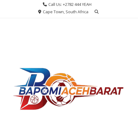
Skip
Call Us: +2782 444 YEAH
to
Cape Town, South Africa
content