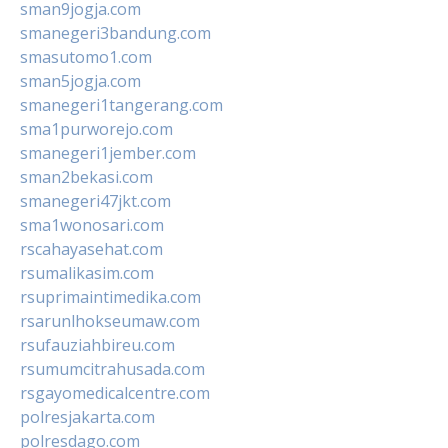
sman9jogja.com
smanegeri3bandung.com
smasutomo1.com
sman5jogja.com
smanegeri1tangerang.com
sma1purworejo.com
smanegeri1jember.com
sman2bekasi.com
smanegeri47jkt.com
sma1wonosari.com
rscahayasehat.com
rsumalikasim.com
rsuprimaintimedika.com
rsarunlhokseumaw.com
rsufauziahbireu.com
rsumumcitrahusada.com
rsgayomedicalcentre.com
polresjakarta.com
polresdago.com