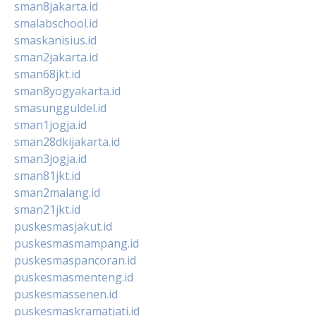
sman8jakarta.id
smalabschool.id
smaskanisius.id
sman2jakarta.id
sman68jkt.id
sman8yogyakarta.id
smasungguldel.id
sman1jogja.id
sman28dkijakarta.id
sman3jogja.id
sman81jkt.id
sman2malang.id
sman21jkt.id
puskesmasjakut.id
puskesmasmampang.id
puskesmaspancoran.id
puskesmasmenteng.id
puskesmassenen.id
puskesmaskramatjati.id