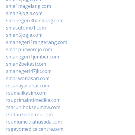
sma1magelang.com
sman9jogja.com
smanegeri3bandung.com
smasutomo1.com
sman5jogja.com
smanegeri1tangerang.com
sma1purworejo.com
smanegeri1jember.com
sman2bekasi.com
smanegeri47jkt.com
sma1wonosari.com
rscahayasehat.com
rsumalikasim.com
rsuprimaintimedika.com
rsarunlhokseumaw.com
rsufauziahbireu.com
rsumumcitrahusada.com
rsgayomedicalcentre.com