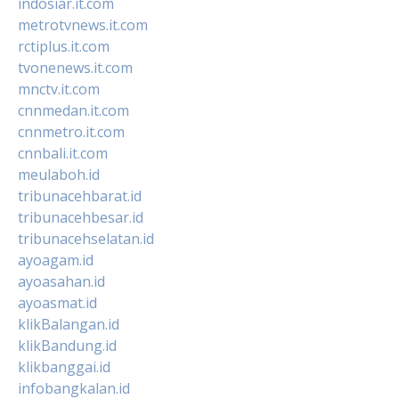
indosiar.it.com
metrotvnews.it.com
rctiplus.it.com
tvonenews.it.com
mnctv.it.com
cnnmedan.it.com
cnnmetro.it.com
cnnbali.it.com
meulaboh.id
tribunacehbarat.id
tribunacehbesar.id
tribunacehselatan.id
ayoagam.id
ayoasahan.id
ayoasmat.id
klikBalangan.id
klikBandung.id
klikbanggai.id
infobangkalan.id