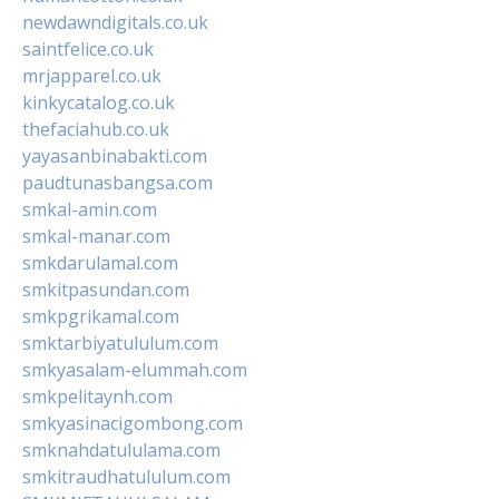
newdawndigitals.co.uk
saintfelice.co.uk
mrjapparel.co.uk
kinkycatalog.co.uk
thefaciahub.co.uk
yayasanbinabakti.com
paudtunasbangsa.com
smkal-amin.com
smkal-manar.com
smkdarulamal.com
smkitpasundan.com
smkpgrikamal.com
smktarbiyatululum.com
smkyasalam-elummah.com
smkpelitaynh.com
smkyasinacigombong.com
smknahdatululama.com
smkitraudhatululum.com