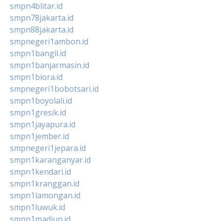
smpn4blitar.id
smpn78jakarta.id
smpn88jakarta.id
smpnegeri1ambon.id
smpn1bangil.id
smpn1banjarmasin.id
smpn1biora.id
smpnegeri1bobotsari.id
smpn1boyolali.id
smpn1gresik.id
smpn1jayapura.id
smpn1jember.id
smpnegeri1jepara.id
smpn1karanganyar.id
smpn1kendari.id
smpn1kranggan.id
smpn1lamongan.id
smpn1luwuk.id
smpn1madiun.id