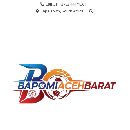
Skip
Call Us: +2782 444 YEAH
to
Cape Town, South Africa
content