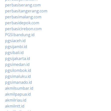
perbasiserang.com
perbasitangerang.com
perbasimalang.com
perbasidepok.com
perbasicirebon.com
PGSIbandung.id
pgsiaceh.id
pgsijambi.id
pgsibali.id
pgsijakarta.id
pgsimedan.id
pgsilombok.id
pgsimaluku.id
pgsimanado.id
akmilsumbar.id
akmilpapua.id
akmilriau.id
akmilntt.id