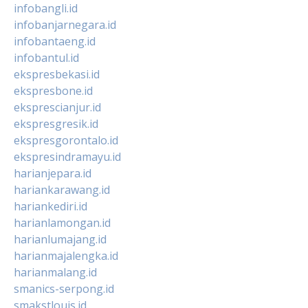
infobangli.id
infobanjarnegara.id
infobantaeng.id
infobantul.id
ekspresbekasi.id
ekspresbone.id
eksprescianjur.id
ekspresgresik.id
ekspresgorontalo.id
ekspresindramayu.id
harianjepara.id
hariankarawang.id
hariankediri.id
harianlamongan.id
harianlumajang.id
harianmajalengka.id
harianmalang.id
smanics-serpong.id
smakstlouis.id