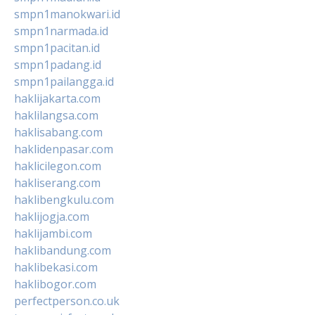
smpn1manokwari.id
smpn1narmada.id
smpn1pacitan.id
smpn1padang.id
smpn1pailangga.id
haklijakarta.com
haklilangsa.com
haklisabang.com
haklidenpasar.com
haklicilegon.com
hakliserang.com
haklibengkulu.com
haklijogja.com
haklijambi.com
haklibandung.com
haklibekasi.com
haklibogor.com
perfectperson.co.uk