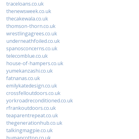
traceloans.co.uk
thenewsweek.co.uk
thecakewala.co.uk
thomson-thorn.co.uk
wrestlingagrees.co.uk
underneathfoiled.co.uk
spanosconcerns.co.uk
telecomblue.co.uk
house-of-hampers.co.uk
yumekanzashi.co.uk
fatnanas.co.uk
emilykatedesign.co.uk
crossfelloutdoors.co.uk
yorkroadreconditioned.co.uk
rfrankoutdoors.co.uk
teaparentrepeat.co.uk
thegenerationhub.co.uk
talkingmagpie.co.uk
humancotton.co.uk