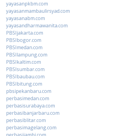
yayasanpkbm.com
yayasanmambaulirsyad.com
yayasanabm.com
yayasandharmawanita.com
PBSIjakarta.com
PBSIbogor.com
PBSImedan.com
PBSIlampung.com
PBSIkaltim.com
PBSIsumbar.com
PBSIbaubau.com
PBSIbitung.com
pbsipekanbaru.com
perbasimedan.com
perbasisurabaya.com
perbasibanjarbaru.com
perbasiblitar.com
perbasimagelang.com
perbasijambi.com