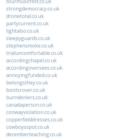
tourmusicfest.co.uk
strongdemocracy.co.uk
dronetotal.co.uk
partycurrent.co.uk
lightalso.co.uk
sleepyguards.co.uk
stephensmoke.co.uk
trialuncomfortable.co.uk
accordingchapel.co.uk
accordingoversees.co.uk
annoyingfunded.co.uk
belongsthey.co.uk
bootsrover.co.uk
burndeniers.co.uk
canadaperson.co.uk
conwayviolation.co.uk
copperfielddresses.co.uk
cowboysspot.co.uk
decemberteaching.co.uk