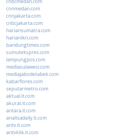
cnbcmedan.com
cnnmedan.com
cnnjakarta.com
cnbcjakarta.com
hariansumatra.com
harianikn.com
bandungtimes.com
sumutekspres.com
lampungpos.com
mediasulawesi.com
mediajabodetabek.com
kabarflores.com
seputarmetro.com
aktual.it.com
akurat.it.com
antara.it.com
analisadaily.it.com
antv.it.com
antvklik.it.com