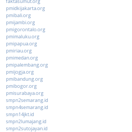
faktasumut.org
pmidkijakarta.org
pmibali.org
pmijambi.org
pmigorontalo.org
pmimaluku.org
pmipapua.org
pmiriau.org
pmimedan.org
pmipalembang.org
pmijogja.org
pmibandung.org
pmibogor.org
pmisurabaya.org
smpn2semarang.id
smpn4semarang.id
smpn14jkt.id
smpn2lumajang.id
smpn2sutojayan.id