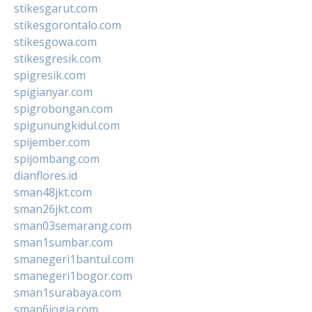
stikesgarut.com
stikesgorontalo.com
stikesgowa.com
stikesgresik.com
spigresik.com
spigianyar.com
spigrobongan.com
spigunungkidul.com
spijember.com
spijombang.com
dianflores.id
sman48jkt.com
sman26jkt.com
sman03semarang.com
sman1sumbar.com
smanegeri1bantul.com
smanegeri1bogor.com
sman1surabaya.com
sman6jogja.com