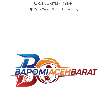
Skip
Call Us: +2782 444 YEAH
to
Cape Town, South Africa
content