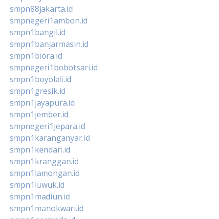
smpn88jakarta.id
smpnegeri1ambon.id
smpn1bangil.id
smpn1banjarmasin.id
smpn1biora.id
smpnegeri1bobotsari.id
smpn1boyolali.id
smpn1gresik.id
smpn1jayapura.id
smpn1jember.id
smpnegeri1jepara.id
smpn1karanganyar.id
smpn1kendari.id
smpn1kranggan.id
smpn1lamongan.id
smpn1luwuk.id
smpn1madiun.id
smpn1manokwari.id