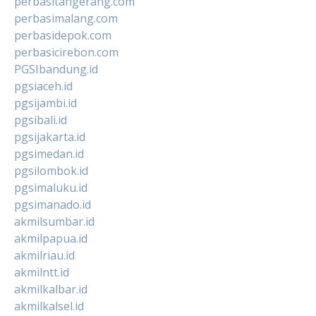
perbasitangerang.com
perbasimalang.com
perbasidepok.com
perbasicirebon.com
PGSIbandung.id
pgsiaceh.id
pgsijambi.id
pgsibali.id
pgsijakarta.id
pgsimedan.id
pgsilombok.id
pgsimaluku.id
pgsimanado.id
akmilsumbar.id
akmilpapua.id
akmilriau.id
akmilntt.id
akmilkalbar.id
akmilkalsel.id