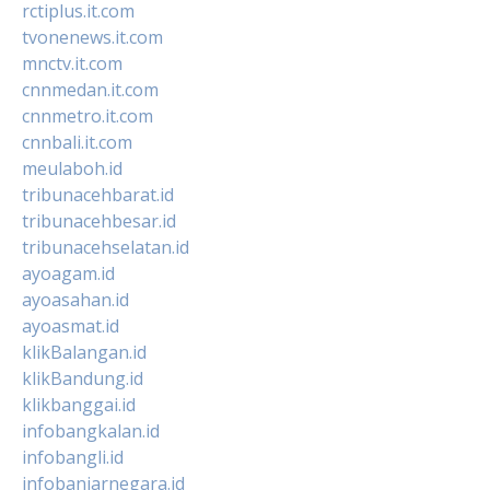
rctiplus.it.com
tvonenews.it.com
mnctv.it.com
cnnmedan.it.com
cnnmetro.it.com
cnnbali.it.com
meulaboh.id
tribunacehbarat.id
tribunacehbesar.id
tribunacehselatan.id
ayoagam.id
ayoasahan.id
ayoasmat.id
klikBalangan.id
klikBandung.id
klikbanggai.id
infobangkalan.id
infobangli.id
infobanjarnegara.id