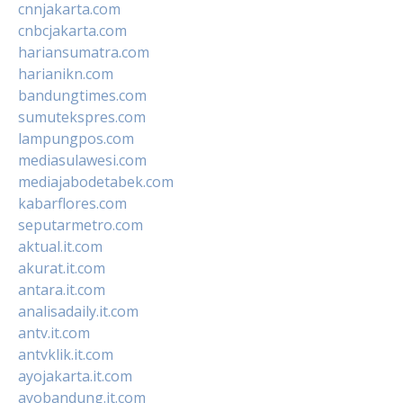
cnnjakarta.com
cnbcjakarta.com
hariansumatra.com
harianikn.com
bandungtimes.com
sumutekspres.com
lampungpos.com
mediasulawesi.com
mediajabodetabek.com
kabarflores.com
seputarmetro.com
aktual.it.com
akurat.it.com
antara.it.com
analisadaily.it.com
antv.it.com
antvklik.it.com
ayojakarta.it.com
ayobandung.it.com