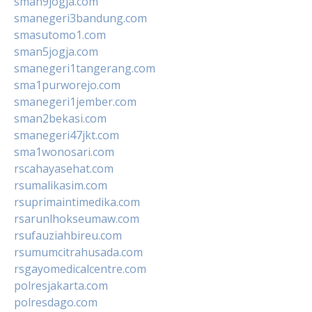
sman9jogja.com
smanegeri3bandung.com
smasutomo1.com
sman5jogja.com
smanegeri1tangerang.com
sma1purworejo.com
smanegeri1jember.com
sman2bekasi.com
smanegeri47jkt.com
sma1wonosari.com
rscahayasehat.com
rsumalikasim.com
rsuprimaintimedika.com
rsarunlhokseumaw.com
rsufauziahbireu.com
rsumumcitrahusada.com
rsgayomedicalcentre.com
polresjakarta.com
polresdago.com