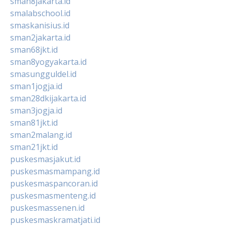
sman8jakarta.id
smalabschool.id
smaskanisius.id
sman2jakarta.id
sman68jkt.id
sman8yogyakarta.id
smasungguldel.id
sman1jogja.id
sman28dkijakarta.id
sman3jogja.id
sman81jkt.id
sman2malang.id
sman21jkt.id
puskesmasjakut.id
puskesmasmampang.id
puskesmaspancoran.id
puskesmasmenteng.id
puskesmassenen.id
puskesmaskramatjati.id