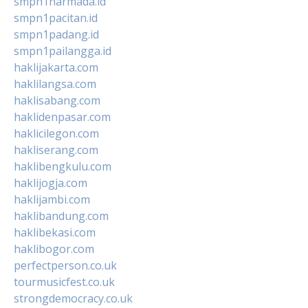
smpn1narmada.id
smpn1pacitan.id
smpn1padang.id
smpn1pailangga.id
haklijakarta.com
haklilangsa.com
haklisabang.com
haklidenpasar.com
haklicilegon.com
hakliserang.com
haklibengkulu.com
haklijogja.com
haklijambi.com
haklibandung.com
haklibekasi.com
haklibogor.com
perfectperson.co.uk
tourmusicfest.co.uk
strongdemocracy.co.uk