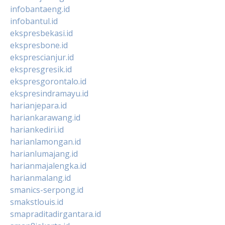
infobantaeng.id
infobantul.id
ekspresbekasi.id
ekspresbone.id
eksprescianjur.id
ekspresgresik.id
ekspresgorontalo.id
ekspresindramayu.id
harianjepara.id
hariankarawang.id
hariankediri.id
harianlamongan.id
harianlumajang.id
harianmajalengka.id
harianmalang.id
smanics-serpong.id
smakstlouis.id
smapraditadirgantara.id