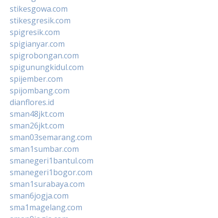
stikesgowa.com
stikesgresik.com
spigresik.com
spigianyar.com
spigrobongan.com
spigunungkidul.com
spijember.com
spijombang.com
dianflores.id
sman48jkt.com
sman26jkt.com
sman03semarang.com
sman1sumbar.com
smanegeri1bantul.com
smanegeri1bogor.com
sman1surabaya.com
sman6jogja.com
sma1magelang.com