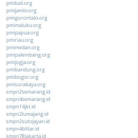
pmibali.org
pmijambi.org
pmigorontalo.org
pmimaluku.org
pmipapua.org
pmiriau.org
pmimedan.org
pmipalembang.org
pmijogja.org
pmibandung.org
pmibogor.org
pmisurabaya.org
smpn2semarang.id
smpn4semarang.id
smpn14jkt.id
smpn2lumajang.id
smpn2sutojayan.id
smpn4blitar.id
smpn78jakarta.id