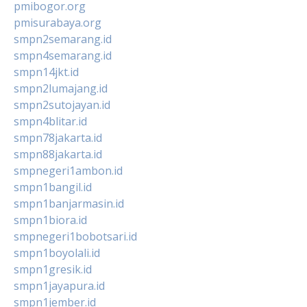
pmibogor.org
pmisurabaya.org
smpn2semarang.id
smpn4semarang.id
smpn14jkt.id
smpn2lumajang.id
smpn2sutojayan.id
smpn4blitar.id
smpn78jakarta.id
smpn88jakarta.id
smpnegeri1ambon.id
smpn1bangil.id
smpn1banjarmasin.id
smpn1biora.id
smpnegeri1bobotsari.id
smpn1boyolali.id
smpn1gresik.id
smpn1jayapura.id
smpn1jember.id