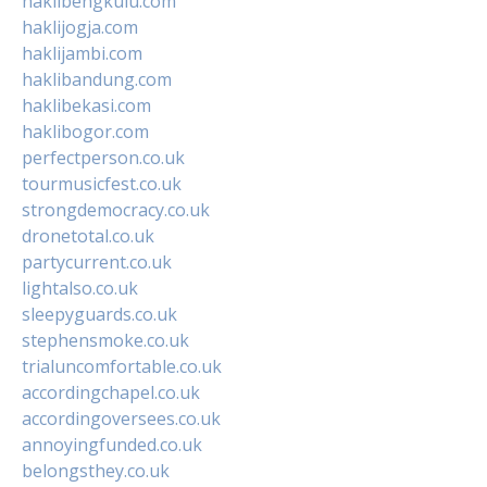
haklibengkulu.com
haklijogja.com
haklijambi.com
haklibandung.com
haklibekasi.com
haklibogor.com
perfectperson.co.uk
tourmusicfest.co.uk
strongdemocracy.co.uk
dronetotal.co.uk
partycurrent.co.uk
lightalso.co.uk
sleepyguards.co.uk
stephensmoke.co.uk
trialuncomfortable.co.uk
accordingchapel.co.uk
accordingoversees.co.uk
annoyingfunded.co.uk
belongsthey.co.uk