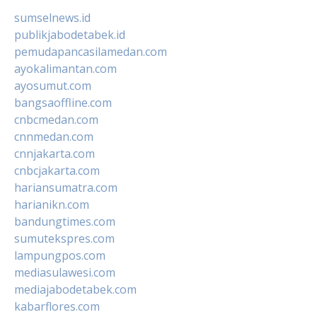
sumselnews.id
publikjabodetabek.id
pemudapancasilamedan.com
ayokalimantan.com
ayosumut.com
bangsaoffline.com
cnbcmedan.com
cnnmedan.com
cnnjakarta.com
cnbcjakarta.com
hariansumatra.com
harianikn.com
bandungtimes.com
sumutekspres.com
lampungpos.com
mediasulawesi.com
mediajabodetabek.com
kabarflores.com