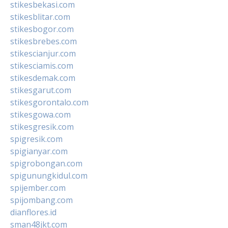
stikesbekasi.com
stikesblitar.com
stikesbogor.com
stikesbrebes.com
stikescianjur.com
stikesciamis.com
stikesdemak.com
stikesgarut.com
stikesgorontalo.com
stikesgowa.com
stikesgresik.com
spigresik.com
spigianyar.com
spigrobongan.com
spigunungkidul.com
spijember.com
spijombang.com
dianflores.id
sman48jkt.com