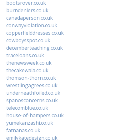
bootsrover.co.uk
burndeniers.co.uk
canadaperson.co.uk
conwayviolation.co.uk
copperfielddresses.co.uk
cowboysspot.co.uk
decemberteaching.co.uk
traceloans.co.uk
thenewsweek.co.uk
thecakewala.co.uk
thomson-thorn.co.uk
wrestlingagrees.co.uk
underneathfoiled.co.uk
spanosconcerns.co.uk
telecomblue.co.uk
house-of-hampers.co.uk
yumekanzashi.co.uk
fatnanas.co.uk
emilykatedesign.co.uk