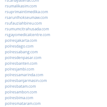
rscahayasehat.com
rsumalikasim.com
rsuprimaintimedika.com
rsarunlhokseumaw.com
rsufauziahbireu.com
rsumumcitrahusada.com
rsgayomedicalcentre.com
polresjakarta.com
polresdago.com
polressabang.com
polresdenpasar.com
polresbanten.com
polresjambi.com
polressamarinda.com
polresbanjarmasin.com
polresbatam.com
polresambon.com
polresbima.com
polresmataram.com