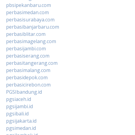
pbsipekanbaru.com
perbasimedan.com
perbasisurabaya.com
perbasibanjarbaru.com
perbasiblitar.com
perbasimagelang.com
perbasijambi.com
perbasiserang.com
perbasitangerang.com
perbasimalang.com
perbasidepok.com
perbasicirebon.com
PGSIbandung.id
pgsiaceh.id
pgsijambi.id
pgsibali.id
pgsijakarta.id
pgsimedan.id