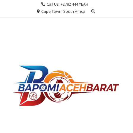
Skip
Call Us: +2782 444 YEAH
to
Cape Town, South Africa
content