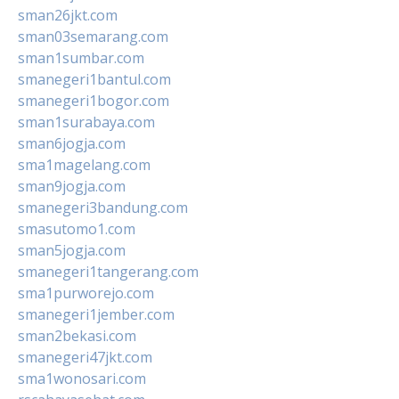
sman26jkt.com
sman03semarang.com
sman1sumbar.com
smanegeri1bantul.com
smanegeri1bogor.com
sman1surabaya.com
sman6jogja.com
sma1magelang.com
sman9jogja.com
smanegeri3bandung.com
smasutomo1.com
sman5jogja.com
smanegeri1tangerang.com
sma1purworejo.com
smanegeri1jember.com
sman2bekasi.com
smanegeri47jkt.com
sma1wonosari.com