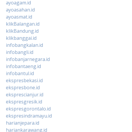
ayoagam.id
ayoasahan.id
ayoasmat.id
klikBalangan.id
klikBandung.id
klikbanggai.id
infobangkalan.id
infobangli.id
infobanjarnegara.id
infobantaeng.id
infobantul.id
ekspresbekasi.id
ekspresbone.id
eksprescianjur.id
ekspresgresik.id
ekspresgorontalo.id
ekspresindramayu.id
harianjepara.id
hariankarawang.id