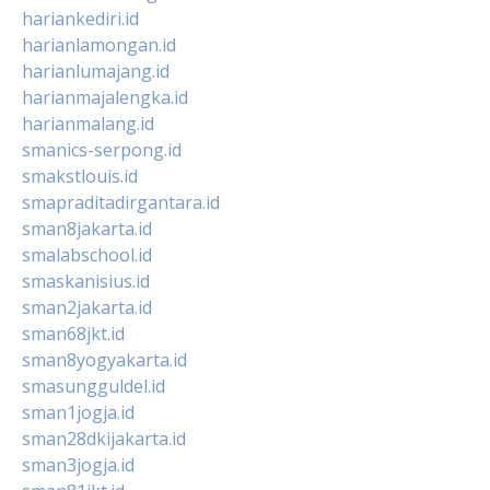
hariankediri.id
harianlamongan.id
harianlumajang.id
harianmajalengka.id
harianmalang.id
smanics-serpong.id
smakstlouis.id
smapraditadirgantara.id
sman8jakarta.id
smalabschool.id
smaskanisius.id
sman2jakarta.id
sman68jkt.id
sman8yogyakarta.id
smasungguldel.id
sman1jogja.id
sman28dkijakarta.id
sman3jogja.id