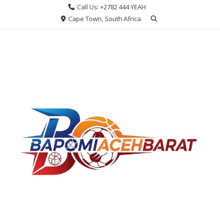
Skip
Call Us: +2782 444 YEAH
to
Cape Town, South Africa
content