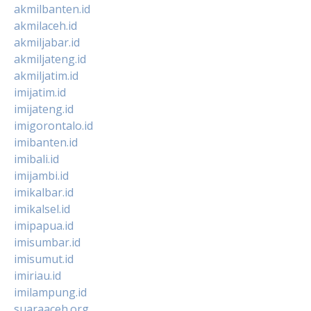
akmilbanten.id
akmilaceh.id
akmiljabar.id
akmiljateng.id
akmiljatim.id
imijatim.id
imijateng.id
imigorontalo.id
imibanten.id
imibali.id
imijambi.id
imikalbar.id
imikalsel.id
imipapua.id
imisumbar.id
imisumut.id
imiriau.id
imilampung.id
suaraaceh.org