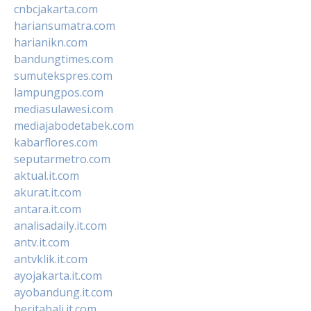
cnbcjakarta.com
hariansumatra.com
harianikn.com
bandungtimes.com
sumutekspres.com
lampungpos.com
mediasulawesi.com
mediajabodetabek.com
kabarflores.com
seputarmetro.com
aktual.it.com
akurat.it.com
antara.it.com
analisadaily.it.com
antv.it.com
antvklik.it.com
ayojakarta.it.com
ayobandung.it.com
beritabali.it.com