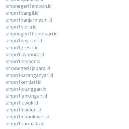
smpnegeri1ambon.id
smpn1bangil.id
smpn1banjarmasin.id
smpn1biora.id
smpnegeri1bobotsari.id
smpn1boyolali.id
smpn1gresik.id
smpn1jayapura.id
smpn1jember.id
smpnegeri1jepara.id
smpn1karanganyar.id
smpn1kendari.id
smpn1kranggan.id
smpn1lamongan.id
smpn1luwuk.id
smpn1madiun.id
smpn1manokwari.id
smpn1narmada.id