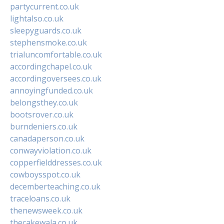
partycurrent.co.uk
lightalso.co.uk
sleepyguards.co.uk
stephensmoke.co.uk
trialuncomfortable.co.uk
accordingchapel.co.uk
accordingoversees.co.uk
annoyingfunded.co.uk
belongsthey.co.uk
bootsrover.co.uk
burndeniers.co.uk
canadaperson.co.uk
conwayviolation.co.uk
copperfielddresses.co.uk
cowboysspot.co.uk
decemberteaching.co.uk
traceloans.co.uk
thenewsweek.co.uk
thecakewala.co.uk