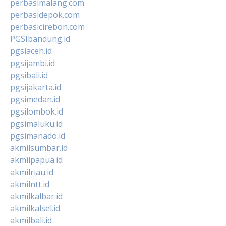
perbasimalang.com
perbasidepok.com
perbasicirebon.com
PGSIbandung.id
pgsiaceh.id
pgsijambi.id
pgsibali.id
pgsijakarta.id
pgsimedan.id
pgsilombok.id
pgsimaluku.id
pgsimanado.id
akmilsumbar.id
akmilpapua.id
akmilriau.id
akmilntt.id
akmilkalbar.id
akmilkalsel.id
akmilbali.id