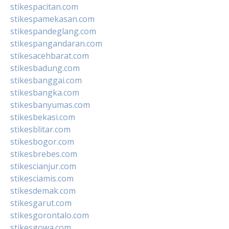
stikespacitan.com
stikespamekasan.com
stikespandeglang.com
stikespangandaran.com
stikesacehbarat.com
stikesbadung.com
stikesbanggai.com
stikesbangka.com
stikesbanyumas.com
stikesbekasi.com
stikesblitar.com
stikesbogor.com
stikesbrebes.com
stikescianjur.com
stikesciamis.com
stikesdemak.com
stikesgarut.com
stikesgorontalo.com
stikesgowa.com