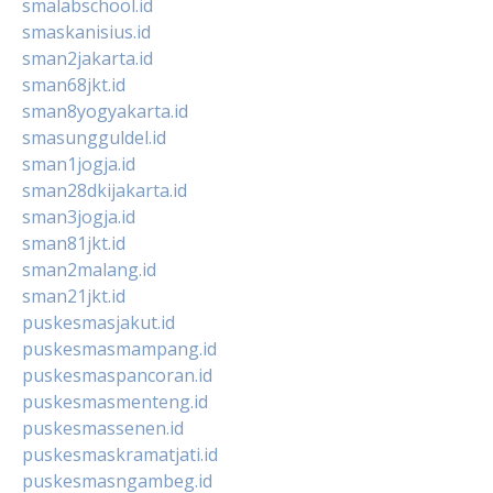
smalabschool.id
smaskanisius.id
sman2jakarta.id
sman68jkt.id
sman8yogyakarta.id
smasungguldel.id
sman1jogja.id
sman28dkijakarta.id
sman3jogja.id
sman81jkt.id
sman2malang.id
sman21jkt.id
puskesmasjakut.id
puskesmasmampang.id
puskesmaspancoran.id
puskesmasmenteng.id
puskesmassenen.id
puskesmaskramatjati.id
puskesmasngambeg.id