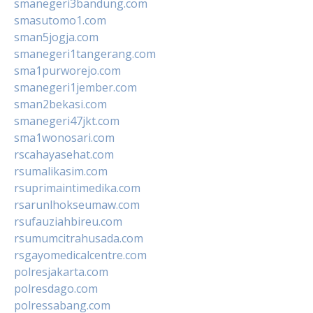
smanegeri3bandung.com
smasutomo1.com
sman5jogja.com
smanegeri1tangerang.com
sma1purworejo.com
smanegeri1jember.com
sman2bekasi.com
smanegeri47jkt.com
sma1wonosari.com
rscahayasehat.com
rsumalikasim.com
rsuprimaintimedika.com
rsarunlhokseumaw.com
rsufauziahbireu.com
rsumumcitrahusada.com
rsgayomedicalcentre.com
polresjakarta.com
polresdago.com
polressabang.com