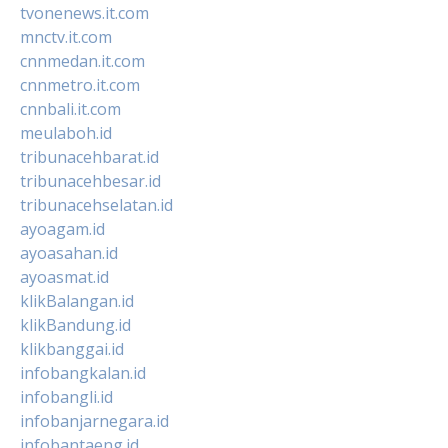
tvonenews.it.com
mnctv.it.com
cnnmedan.it.com
cnnmetro.it.com
cnnbali.it.com
meulaboh.id
tribunacehbarat.id
tribunacehbesar.id
tribunacehselatan.id
ayoagam.id
ayoasahan.id
ayoasmat.id
klikBalangan.id
klikBandung.id
klikbanggai.id
infobangkalan.id
infobangli.id
infobanjarnegara.id
infobantaeng.id