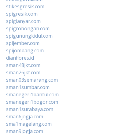
stikesgresik.com
spigresik.com
spigianyar.com
spigrobongan.com
spigunungkidul.com
spijember.com
spijombang.com
dianflores.id
sman48jkt.com
sman26jkt.com
sman03semarang.com
sman1sumbar.com
smanegeri1bantul.com
smanegeri1bogor.com
sman1surabaya.com
sman6jogja.com
sma1magelang.com
sman9jogja.com