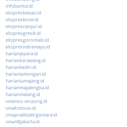
infobantul.id
ekspresbekasi.id
ekspresbone.id
eksprescianjur.id
ekspresgresik.id
ekspresgorontalo.id
ekspresindramayu.id
harianjepara.id
hariankarawang.id
hariankediri.id
harianlamongan.id
harianlumajang.id
harianmajalengka.id
harianmalang.id
smanics-serpong.id
smakstlouis.id
smapraditadirgantara.id
sman8jakarta.id