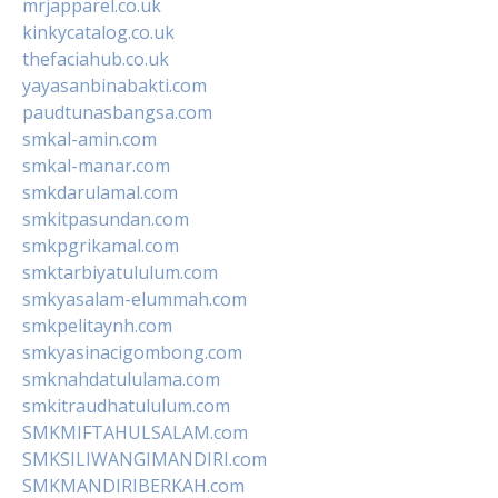
mrjapparel.co.uk
kinkycatalog.co.uk
thefaciahub.co.uk
yayasanbinabakti.com
paudtunasbangsa.com
smkal-amin.com
smkal-manar.com
smkdarulamal.com
smkitpasundan.com
smkpgrikamal.com
smktarbiyatululum.com
smkyasalam-elummah.com
smkpelitaynh.com
smkyasinacigombong.com
smknahdatululama.com
smkitraudhatululum.com
SMKMIFTAHULSALAM.com
SMKSILIWANGIMANDIRI.com
SMKMANDIRIBERKAH.com