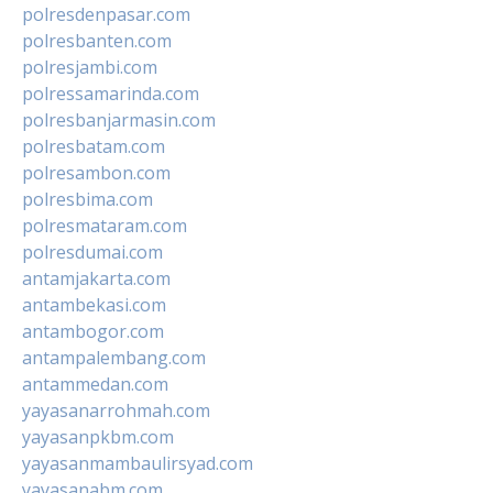
polresdenpasar.com
polresbanten.com
polresjambi.com
polressamarinda.com
polresbanjarmasin.com
polresbatam.com
polresambon.com
polresbima.com
polresmataram.com
polresdumai.com
antamjakarta.com
antambekasi.com
antambogor.com
antampalembang.com
antammedan.com
yayasanarrohmah.com
yayasanpkbm.com
yayasanmambaulirsyad.com
yayasanabm.com