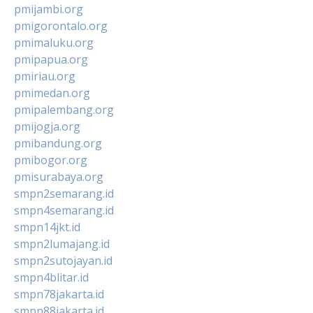
pmijambi.org
pmigorontalo.org
pmimaluku.org
pmipapua.org
pmiriau.org
pmimedan.org
pmipalembang.org
pmijogja.org
pmibandung.org
pmibogor.org
pmisurabaya.org
smpn2semarang.id
smpn4semarang.id
smpn14jkt.id
smpn2lumajang.id
smpn2sutojayan.id
smpn4blitar.id
smpn78jakarta.id
smpn88jakarta.id