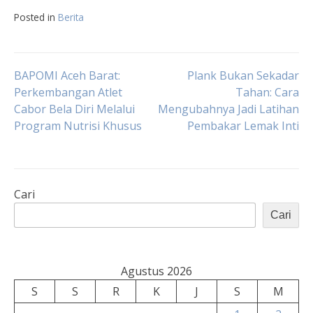
Posted in
Berita
Navigasi
BAPOMI Aceh Barat:
Plank Bukan Sekadar
Perkembangan Atlet
Tahan: Cara
Cabor Bela Diri Melalui
Mengubahnya Jadi Latihan
pos
Program Nutrisi Khusus
Pembakar Lemak Inti
Cari
Cari
Agustus 2026
S
S
R
K
J
S
M