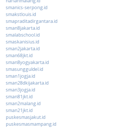
harianmalang.id
smanics-serpong.id
smakstlouis.id
smapraditadirgantara.id
sman8jakarta.id
smalabschool.id
smaskanisius.id
sman2jakarta.id
sman68jkt.id
sman8yogyakarta.id
smasungguldel.id
sman1jogja.id
sman28dkijakarta.id
sman3jogja.id
sman81jkt.id
sman2malang.id
sman21jkt.id
puskesmasjakut.id
puskesmasmampang.id