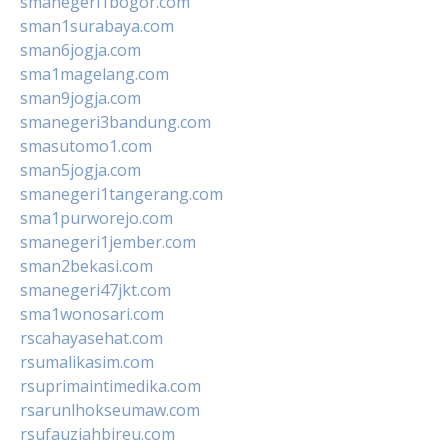
smanegeri1bogor.com
sman1surabaya.com
sman6jogja.com
sma1magelang.com
sman9jogja.com
smanegeri3bandung.com
smasutomo1.com
sman5jogja.com
smanegeri1tangerang.com
sma1purworejo.com
smanegeri1jember.com
sman2bekasi.com
smanegeri47jkt.com
sma1wonosari.com
rscahayasehat.com
rsumalikasim.com
rsuprimaintimedika.com
rsarunlhokseumaw.com
rsufauziahbireu.com