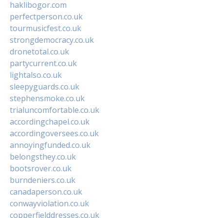
haklibogor.com
perfectperson.co.uk
tourmusicfest.co.uk
strongdemocracy.co.uk
dronetotal.co.uk
partycurrent.co.uk
lightalso.co.uk
sleepyguards.co.uk
stephensmoke.co.uk
trialuncomfortable.co.uk
accordingchapel.co.uk
accordingoversees.co.uk
annoyingfunded.co.uk
belongsthey.co.uk
bootsrover.co.uk
burndeniers.co.uk
canadaperson.co.uk
conwayviolation.co.uk
copperfielddresses.co.uk