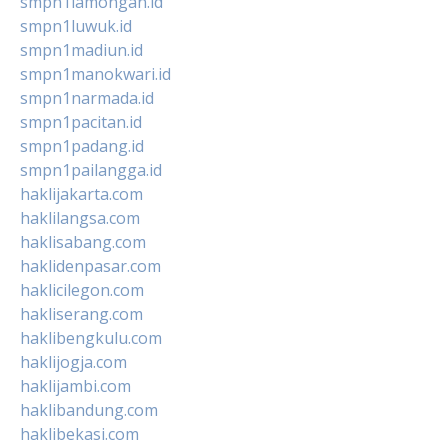
smpn1lamongan.id
smpn1luwuk.id
smpn1madiun.id
smpn1manokwari.id
smpn1narmada.id
smpn1pacitan.id
smpn1padang.id
smpn1pailangga.id
haklijakarta.com
haklilangsa.com
haklisabang.com
haklidenpasar.com
haklicilegon.com
hakliserang.com
haklibengkulu.com
haklijogja.com
haklijambi.com
haklibandung.com
haklibekasi.com