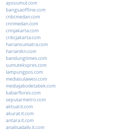
ayosumut.com
bangsaoffline.com
cnbcmedan.com
cnnmedan.com
cnnjakarta.com
cnbcjakarta.com
hariansumatra.com
harianikn.com
bandungtimes.com
sumutekspres.com
lampungpos.com
mediasulawesi.com
mediajabodetabek.com
kabarflores.com
seputarmetro.com
aktual.it.com
akurat.it.com
antara.it.com
analisadaily.it.com