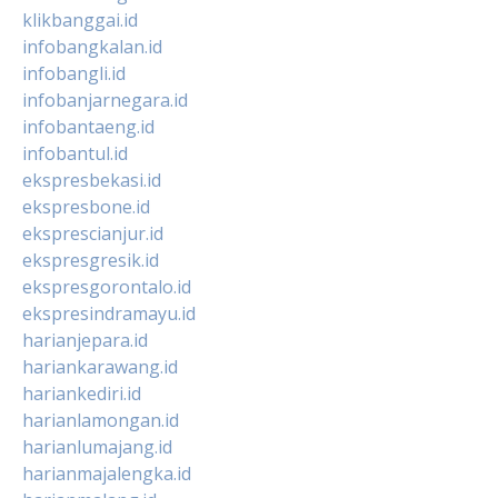
klikbanggai.id
infobangkalan.id
infobangli.id
infobanjarnegara.id
infobantaeng.id
infobantul.id
ekspresbekasi.id
ekspresbone.id
eksprescianjur.id
ekspresgresik.id
ekspresgorontalo.id
ekspresindramayu.id
harianjepara.id
hariankarawang.id
hariankediri.id
harianlamongan.id
harianlumajang.id
harianmajalengka.id