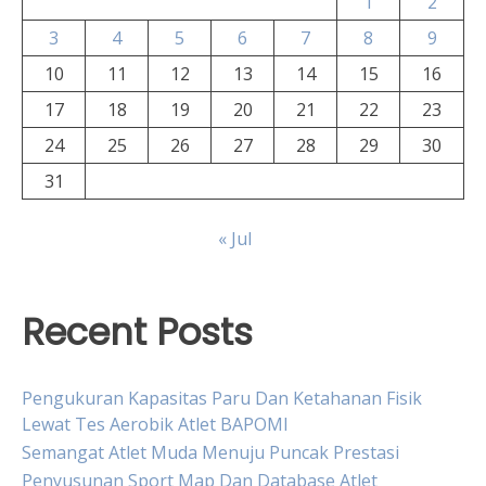
1
2
3
4
5
6
7
8
9
10
11
12
13
14
15
16
17
18
19
20
21
22
23
24
25
26
27
28
29
30
31
« Jul
Recent Posts
Pengukuran Kapasitas Paru Dan Ketahanan Fisik
Lewat Tes Aerobik Atlet BAPOMI
Semangat Atlet Muda Menuju Puncak Prestasi
Penyusunan Sport Map Dan Database Atlet