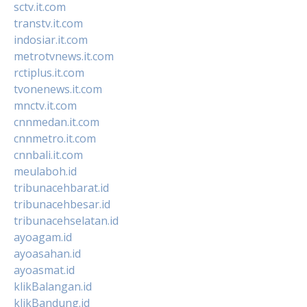
sctv.it.com
transtv.it.com
indosiar.it.com
metrotvnews.it.com
rctiplus.it.com
tvonenews.it.com
mnctv.it.com
cnnmedan.it.com
cnnmetro.it.com
cnnbali.it.com
meulaboh.id
tribunacehbarat.id
tribunacehbesar.id
tribunacehselatan.id
ayoagam.id
ayoasahan.id
ayoasmat.id
klikBalangan.id
klikBandung.id