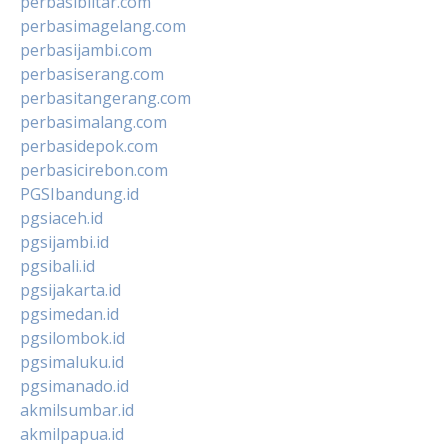
perbasiblitar.com
perbasimagelang.com
perbasijambi.com
perbasiserang.com
perbasitangerang.com
perbasimalang.com
perbasidepok.com
perbasicirebon.com
PGSIbandung.id
pgsiaceh.id
pgsijambi.id
pgsibali.id
pgsijakarta.id
pgsimedan.id
pgsilombok.id
pgsimaluku.id
pgsimanado.id
akmilsumbar.id
akmilpapua.id