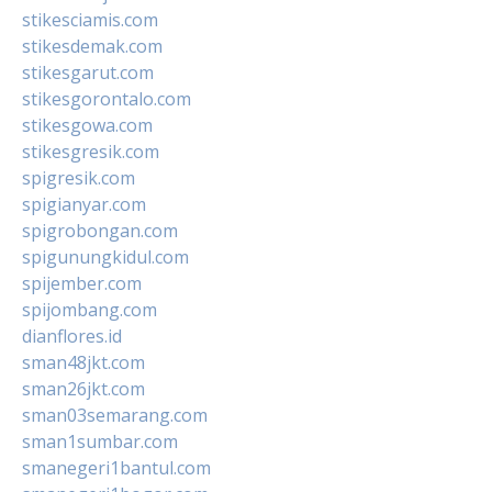
stikesciamis.com
stikesdemak.com
stikesgarut.com
stikesgorontalo.com
stikesgowa.com
stikesgresik.com
spigresik.com
spigianyar.com
spigrobongan.com
spigunungkidul.com
spijember.com
spijombang.com
dianflores.id
sman48jkt.com
sman26jkt.com
sman03semarang.com
sman1sumbar.com
smanegeri1bantul.com