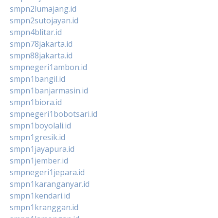
smpn2lumajang.id
smpn2sutojayan.id
smpn4blitar.id
smpn78jakarta.id
smpn88jakarta.id
smpnegeri1ambon.id
smpn1bangil.id
smpn1banjarmasin.id
smpn1biora.id
smpnegeri1bobotsari.id
smpn1boyolali.id
smpn1gresik.id
smpn1jayapura.id
smpn1jember.id
smpnegeri1jepara.id
smpn1karanganyar.id
smpn1kendari.id
smpn1kranggan.id