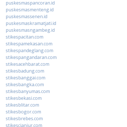
puskesmaspancoran.id
puskesmasmenteng.id
puskesmassenen.id
puskesmaskramatjati.id
puskesmasngambeg.id
stikespacitan.com
stikespamekasan.com
stikespandeglang.com
stikespangandaran.com
stikesacehbarat.com
stikesbadung.com
stikesbanggai.com
stikesbangka.com
stikesbanyumas.com
stikesbekasi.com
stikesblitar.com
stikesbogor.com
stikesbrebes.com
stikescianjur.com