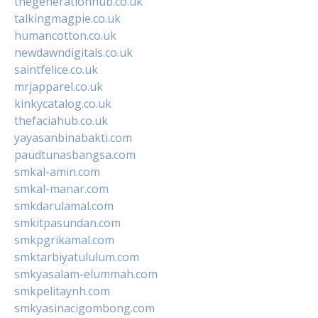
thegenerationhub.co.uk
talkingmagpie.co.uk
humancotton.co.uk
newdawndigitals.co.uk
saintfelice.co.uk
mrjapparel.co.uk
kinkycatalog.co.uk
thefaciahub.co.uk
yayasanbinabakti.com
paudtunasbangsa.com
smkal-amin.com
smkal-manar.com
smkdarulamal.com
smkitpasundan.com
smkpgrikamal.com
smktarbiyatululum.com
smkyasalam-elummah.com
smkpelitaynh.com
smkyasinacigombong.com