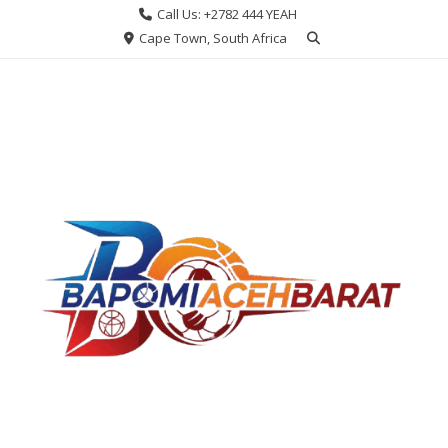
Skip
Call Us: +2782 444 YEAH
to
Cape Town, South Africa
content