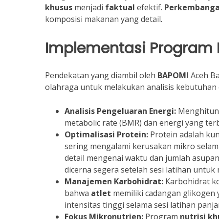
khusus
menjadi
faktual
efektif.
Perkembanga
komposisi makanan yang detail.
Implementasi Program N
Pendekatan yang diambil oleh
BAPOMI
Aceh Ba
olahraga untuk melakukan analisis kebutuhan en
Analisis Pengeluaran Energi:
Menghitung 
metabolic rate (BMR) dan energi yang ter
Optimalisasi Protein:
Protein adalah ku
sering mengalami kerusakan mikro selama
detail mengenai waktu dan jumlah asupan
dicerna segera setelah sesi latihan untuk
Manajemen Karbohidrat:
Karbohidrat k
bahwa
atlet
memiliki cadangan glikogen 
intensitas tinggi selama sesi latihan pan
Fokus Mikronutrien:
Program
nutrisi k