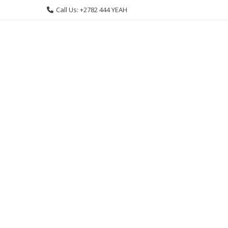
Skip
Call Us: +2782 444 YEAH
to
content