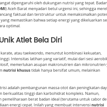
 sangat dipengaruhi oleh dukungan nutrisi yang tepat. Bada
OMI
) Aceh Barat menyadari betul urgensi ini, sehingga mere
ancang faktual dan terstruktur untuk memaksimalkan pote
ng yang memastikan bahwa setiap energi yang dikeluarkan s
ara optimal.
k Atlet Bela Diri
t, karate, atau taekwondo, menuntut kombinasi kekuatan,
gi. Intensitas latihan yang variatif, mulai dari sesi aerobi
plosif, memerlukan asupan makronutrien dan mikronutrien
am
nutrisi khusus
tidak hanya bersifat umum, melainkan
utrisi adalah pembangunan massa otot dan peningkatan day
n berkualitas tinggi dan karbohidrat kompleks. Namun,
ah pemeliharaan berat badan ideal (terutama untuk cabor d
diaan energi cepat. Inilah yang membuat intervensi
nutrisi