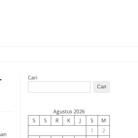
r
Cari
Cari
Agustus 2026
S
S
R
K
J
S
M
1
2
han