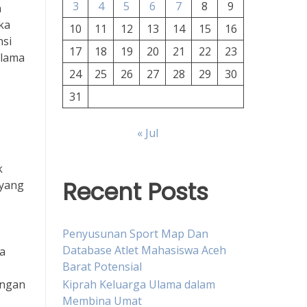
3
4
5
6
7
8
9
n
ka
10
11
12
13
14
15
16
nsi
17
18
19
20
21
22
23
elama
24
25
26
27
28
29
30
31
« Jul
k
Recent Posts
 yang
Penyusunan Sport Map Dan
Database Atlet Mahasiswa Aceh
a
Barat Potensial
Kiprah Keluarga Ulama dalam
engan
Membina Umat