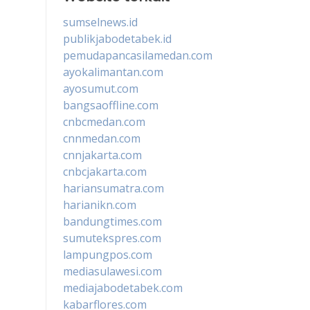
sumselnews.id
publikjabodetabek.id
pemudapancasilamedan.com
ayokalimantan.com
ayosumut.com
bangsaoffline.com
cnbcmedan.com
cnnmedan.com
cnnjakarta.com
cnbcjakarta.com
hariansumatra.com
harianikn.com
bandungtimes.com
sumutekspres.com
lampungpos.com
mediasulawesi.com
mediajabodetabek.com
kabarflores.com