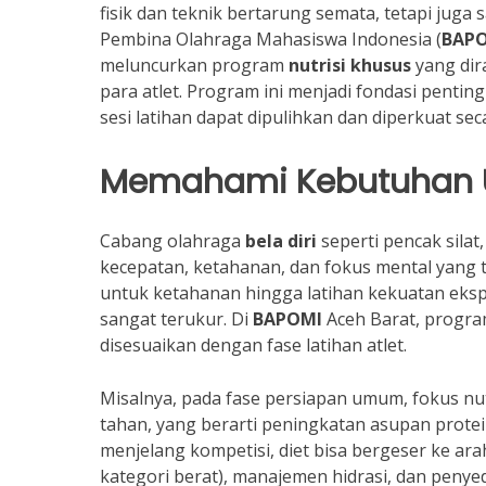
fisik dan teknik bertarung semata, tetapi juga
Pembina Olahraga Mahasiswa Indonesia (
BAP
meluncurkan program
nutrisi khusus
yang dir
para atlet. Program ini menjadi fondasi penti
sesi latihan dapat dipulihkan dan diperkuat sec
Memahami Kebutuhan Uni
Cabang olahraga
bela diri
seperti pencak sila
kecepatan, ketahanan, dan fokus mental yang ting
untuk ketahanan hingga latihan kekuatan eks
sangat terukur. Di
BAPOMI
Aceh Barat, progr
disesuaikan dengan fase latihan atlet.
Misalnya, pada fase persiapan umum, fokus n
tahan, yang berarti peningkatan asupan protei
menjelang kompetisi, diet bisa bergeser ke ar
kategori berat), manajemen hidrasi, dan penye