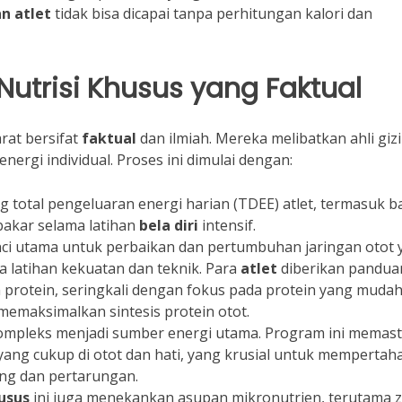
n atlet
tidak bisa dicapai tanpa perhitungan kalori dan
utrisi Khusus yang Faktual
rat bersifat
faktual
dan ilmiah. Mereka melibatkan ahli gizi
ergi individual. Proses ini dimulai dengan:
total pengeluaran energi harian (TDEE) atlet, termasuk b
bakar selama latihan
bela diri
intensif.
nci utama untuk perbaikan dan pertumbuhan jaringan otot 
 latihan kekuatan dan teknik. Para
atlet
diberikan pandua
 protein, seringkali dengan fokus pada protein yang muda
 memaksimalkan sintesis protein otot.
ompleks menjadi sumber energi utama. Program ini memast
yang cukup di otot dan hati, yang krusial untuk memperta
jang dan pertarungan.
husus
ini juga menekankan asupan mikronutrien, terutama z