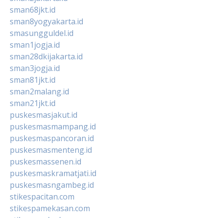
sman68jkt.id
sman8yogyakarta.id
smasungguldel.id
sman1jogja.id
sman28dkijakarta.id
sman3jogja.id
sman81jkt.id
sman2malang.id
sman21jkt.id
puskesmasjakut.id
puskesmasmampang.id
puskesmaspancoran.id
puskesmasmenteng.id
puskesmassenen.id
puskesmaskramatjati.id
puskesmasngambeg.id
stikespacitan.com
stikespamekasan.com