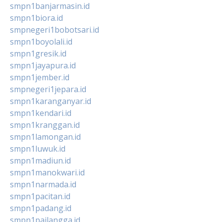
smpn1banjarmasin.id
smpn1biora.id
smpnegeri1bobotsari.id
smpn1boyolali.id
smpn1gresik.id
smpn1jayapura.id
smpn1jember.id
smpnegeri1jepara.id
smpn1karanganyar.id
smpn1kendari.id
smpn1kranggan.id
smpn1lamongan.id
smpn1luwuk.id
smpn1madiun.id
smpn1manokwari.id
smpn1narmada.id
smpn1pacitan.id
smpn1padang.id
smpn1pailangga.id