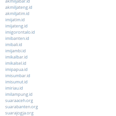
akmiljabar.id
akmiljateng.id
akmiljatim.id
imijatim.id
imijateng.id
imigorontalo.id
imibanten.id
imibali.id
imijambi.id
imikalbar.id
imikalsel.id
imipapua.id
imisumbar.id
imisumut.id
imiriau.id
imilampung.id
suaraaceh.org
suarabanten.org
suarajogja.org