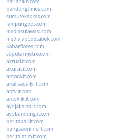
harianikn.com
bandungtimes.com
sumutekspres.com
lampungpos.com
mediasulawesi.com
mediajabodetabek.com
kabarflores.com
seputarmetro.com
aktual.it.com
akurat.it.com
antara.it.com
analisadaily.it.com
antv.it.com
antvklik.it.com
ayojakarta.it.com
ayobandung.it.com
beritabali.it.com
bangsaonline.it.com
beritajatim.it.com