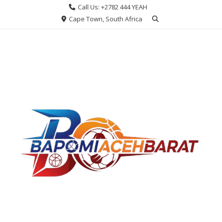
Skip
Call Us: +2782 444 YEAH
to
Cape Town, South Africa
content