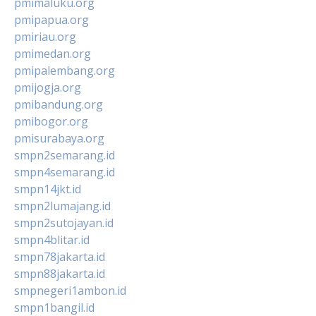
pmimaluku.org
pmipapua.org
pmiriau.org
pmimedan.org
pmipalembang.org
pmijogja.org
pmibandung.org
pmibogor.org
pmisurabaya.org
smpn2semarang.id
smpn4semarang.id
smpn14jkt.id
smpn2lumajang.id
smpn2sutojayan.id
smpn4blitar.id
smpn78jakarta.id
smpn88jakarta.id
smpnegeri1ambon.id
smpn1bangil.id