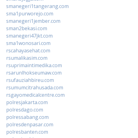
smanegeri1tangerang.com
sma1purworejo.com
smanegeri1jember.com
sman2bekasi.com
smanegeri47jkt.com
sma1wonosari.com
rscahayasehat.com
rsumalikasim.com
rsuprimaintimedika.com
rsarunlhokseumaw.com
rsufauziahbireu.com
rsumumcitrahusada.com
rsgayomedicalcentre.com
polresjakarta.com
polresdago.com
polressabang.com
polresdenpasar.com
polresbanten.com