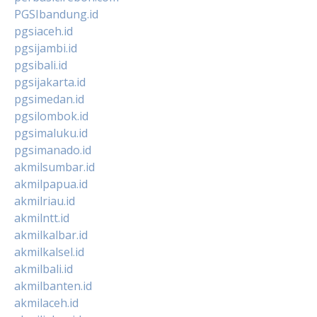
PGSIbandung.id
pgsiaceh.id
pgsijambi.id
pgsibali.id
pgsijakarta.id
pgsimedan.id
pgsilombok.id
pgsimaluku.id
pgsimanado.id
akmilsumbar.id
akmilpapua.id
akmilriau.id
akmilntt.id
akmilkalbar.id
akmilkalsel.id
akmilbali.id
akmilbanten.id
akmilaceh.id