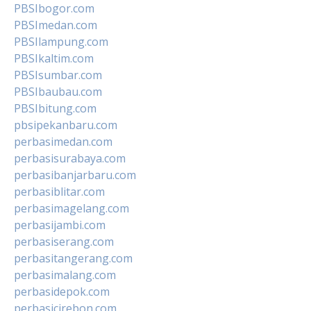
PBSIbogor.com
PBSImedan.com
PBSIlampung.com
PBSIkaltim.com
PBSIsumbar.com
PBSIbaubau.com
PBSIbitung.com
pbsipekanbaru.com
perbasimedan.com
perbasisurabaya.com
perbasibanjarbaru.com
perbasiblitar.com
perbasimagelang.com
perbasijambi.com
perbasiserang.com
perbasitangerang.com
perbasimalang.com
perbasidepok.com
perbasicirebon.com