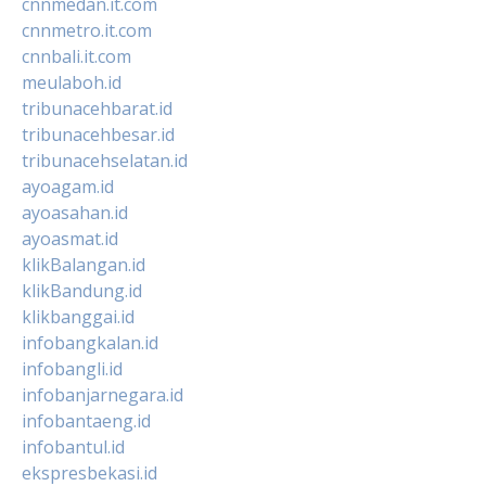
cnnmedan.it.com
cnnmetro.it.com
cnnbali.it.com
meulaboh.id
tribunacehbarat.id
tribunacehbesar.id
tribunacehselatan.id
ayoagam.id
ayoasahan.id
ayoasmat.id
klikBalangan.id
klikBandung.id
klikbanggai.id
infobangkalan.id
infobangli.id
infobanjarnegara.id
infobantaeng.id
infobantul.id
ekspresbekasi.id