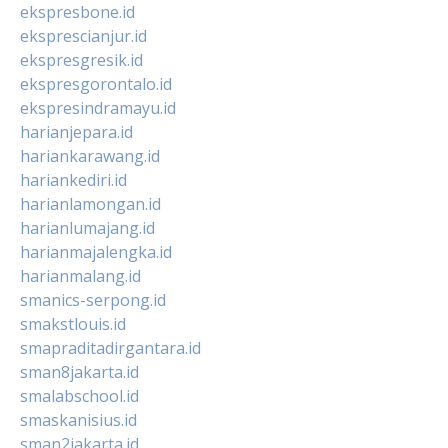
ekspresbone.id
eksprescianjur.id
ekspresgresik.id
ekspresgorontalo.id
ekspresindramayu.id
harianjepara.id
hariankarawang.id
hariankediri.id
harianlamongan.id
harianlumajang.id
harianmajalengka.id
harianmalang.id
smanics-serpong.id
smakstlouis.id
smapraditadirgantara.id
sman8jakarta.id
smalabschool.id
smaskanisius.id
sman2jakarta.id