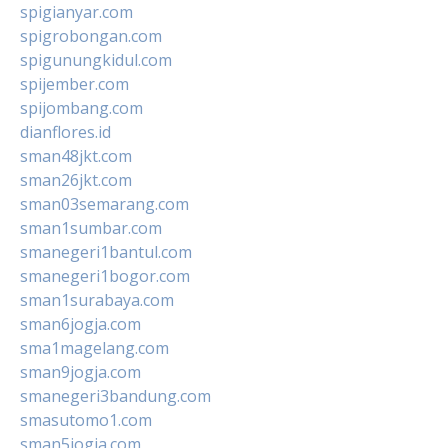
spigianyar.com
spigrobongan.com
spigunungkidul.com
spijember.com
spijombang.com
dianflores.id
sman48jkt.com
sman26jkt.com
sman03semarang.com
sman1sumbar.com
smanegeri1bantul.com
smanegeri1bogor.com
sman1surabaya.com
sman6jogja.com
sma1magelang.com
sman9jogja.com
smanegeri3bandung.com
smasutomo1.com
sman5jogja.com