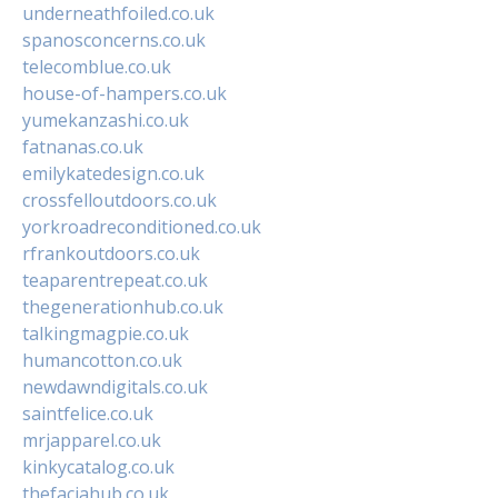
underneathfoiled.co.uk
spanosconcerns.co.uk
telecomblue.co.uk
house-of-hampers.co.uk
yumekanzashi.co.uk
fatnanas.co.uk
emilykatedesign.co.uk
crossfelloutdoors.co.uk
yorkroadreconditioned.co.uk
rfrankoutdoors.co.uk
teaparentrepeat.co.uk
thegenerationhub.co.uk
talkingmagpie.co.uk
humancotton.co.uk
newdawndigitals.co.uk
saintfelice.co.uk
mrjapparel.co.uk
kinkycatalog.co.uk
thefaciahub.co.uk