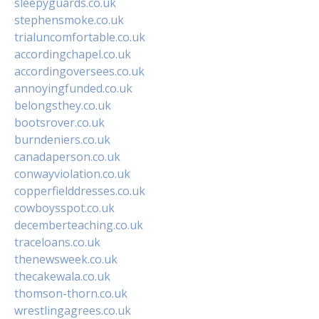
sleepyguards.co.uk
stephensmoke.co.uk
trialuncomfortable.co.uk
accordingchapel.co.uk
accordingoversees.co.uk
annoyingfunded.co.uk
belongsthey.co.uk
bootsrover.co.uk
burndeniers.co.uk
canadaperson.co.uk
conwayviolation.co.uk
copperfielddresses.co.uk
cowboysspot.co.uk
decemberteaching.co.uk
traceloans.co.uk
thenewsweek.co.uk
thecakewala.co.uk
thomson-thorn.co.uk
wrestlingagrees.co.uk