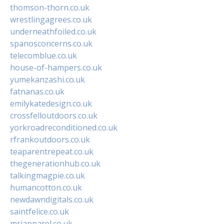
thomson-thorn.co.uk
wrestlingagrees.co.uk
underneathfoiled.co.uk
spanosconcerns.co.uk
telecomblue.co.uk
house-of-hampers.co.uk
yumekanzashi.co.uk
fatnanas.co.uk
emilykatedesign.co.uk
crossfelloutdoors.co.uk
yorkroadreconditioned.co.uk
rfrankoutdoors.co.uk
teaparentrepeat.co.uk
thegenerationhub.co.uk
talkingmagpie.co.uk
humancotton.co.uk
newdawndigitals.co.uk
saintfelice.co.uk
mrjapparel.co.uk