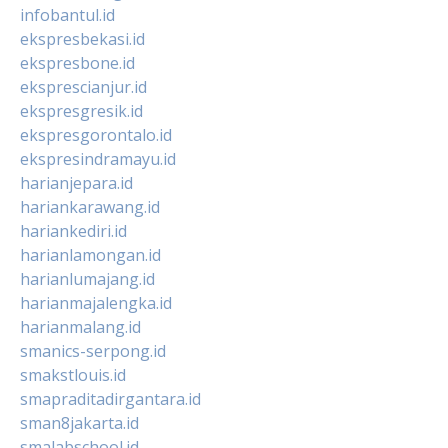
infobantul.id
ekspresbekasi.id
ekspresbone.id
eksprescianjur.id
ekspresgresik.id
ekspresgorontalo.id
ekspresindramayu.id
harianjepara.id
hariankarawang.id
hariankediri.id
harianlamongan.id
harianlumajang.id
harianmajalengka.id
harianmalang.id
smanics-serpong.id
smakstlouis.id
smapraditadirgantara.id
sman8jakarta.id
smalabschool.id