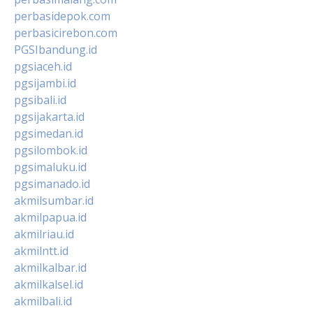
perbasidepok.com
perbasicirebon.com
PGSIbandung.id
pgsiaceh.id
pgsijambi.id
pgsibali.id
pgsijakarta.id
pgsimedan.id
pgsilombok.id
pgsimaluku.id
pgsimanado.id
akmilsumbar.id
akmilpapua.id
akmilriau.id
akmilntt.id
akmilkalbar.id
akmilkalsel.id
akmilbali.id