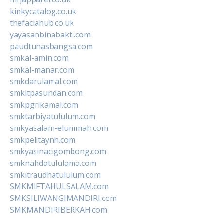
kinkycatalog.co.uk
thefaciahub.co.uk
yayasanbinabakti.com
paudtunasbangsa.com
smkal-amin.com
smkal-manar.com
smkdarulamal.com
smkitpasundan.com
smkpgrikamal.com
smktarbiyatululum.com
smkyasalam-elummah.com
smkpelitaynh.com
smkyasinacigombong.com
smknahdatululama.com
smkitraudhatululum.com
SMKMIFTAHULSALAM.com
SMKSILIWANGIMANDIRI.com
SMKMANDIRIBERKAH.com