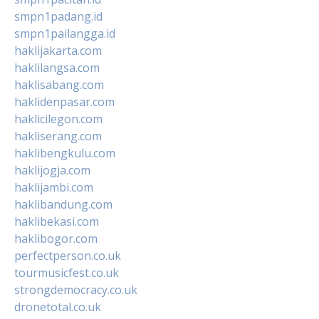
smpn1padang.id
smpn1pailangga.id
haklijakarta.com
haklilangsa.com
haklisabang.com
haklidenpasar.com
haklicilegon.com
hakliserang.com
haklibengkulu.com
haklijogja.com
haklijambi.com
haklibandung.com
haklibekasi.com
haklibogor.com
perfectperson.co.uk
tourmusicfest.co.uk
strongdemocracy.co.uk
dronetotal.co.uk