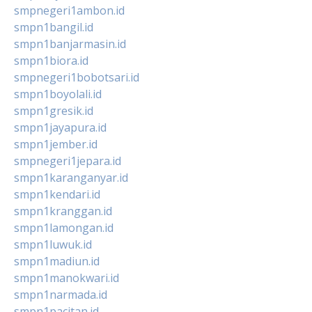
smpnegeri1ambon.id
smpn1bangil.id
smpn1banjarmasin.id
smpn1biora.id
smpnegeri1bobotsari.id
smpn1boyolali.id
smpn1gresik.id
smpn1jayapura.id
smpn1jember.id
smpnegeri1jepara.id
smpn1karanganyar.id
smpn1kendari.id
smpn1kranggan.id
smpn1lamongan.id
smpn1luwuk.id
smpn1madiun.id
smpn1manokwari.id
smpn1narmada.id
smpn1pacitan.id