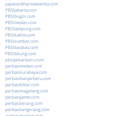
yayasandharmawanita.com
PBSIjakarta.com
PBSIbogor.com
PBSImedan.com
PBSIlampung.com
PBSIkaltim.com
PBSIsumbar.com
PBSIbaubau.com
PBSIbitung.com
pbsipekanbaru.com
perbasimedan.com
perbasisurabaya.com
perbasibanjarbaru.com
perbasiblitar.com
perbasimagelang.com
perbasijambi.com
perbasiserang.com
perbasitangerang.com
perbasimalang.com