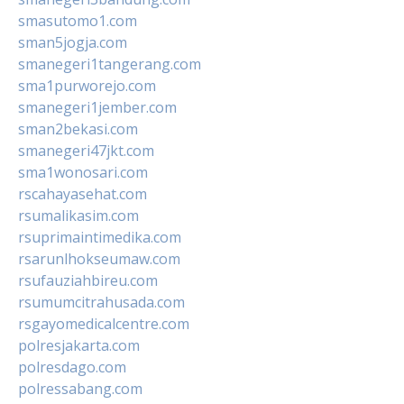
smasutomo1.com
sman5jogja.com
smanegeri1tangerang.com
sma1purworejo.com
smanegeri1jember.com
sman2bekasi.com
smanegeri47jkt.com
sma1wonosari.com
rscahayasehat.com
rsumalikasim.com
rsuprimaintimedika.com
rsarunlhokseumaw.com
rsufauziahbireu.com
rsumumcitrahusada.com
rsgayomedicalcentre.com
polresjakarta.com
polresdago.com
polressabang.com