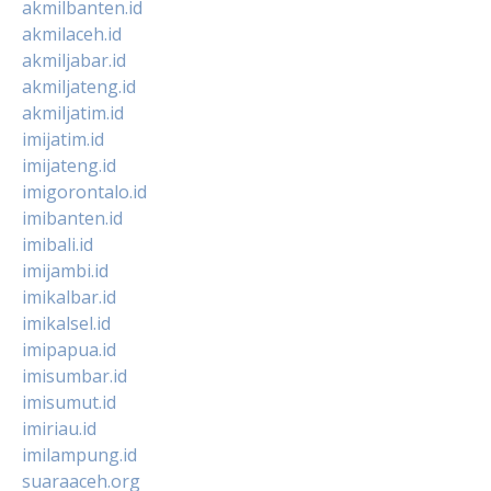
akmilbanten.id
akmilaceh.id
akmiljabar.id
akmiljateng.id
akmiljatim.id
imijatim.id
imijateng.id
imigorontalo.id
imibanten.id
imibali.id
imijambi.id
imikalbar.id
imikalsel.id
imipapua.id
imisumbar.id
imisumut.id
imiriau.id
imilampung.id
suaraaceh.org