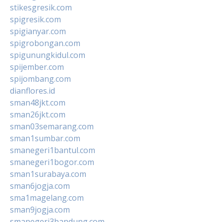
stikesgresik.com
spigresik.com
spigianyar.com
spigrobongan.com
spigunungkidul.com
spijember.com
spijombang.com
dianflores.id
sman48jkt.com
sman26jkt.com
sman03semarang.com
sman1sumbar.com
smanegeri1bantul.com
smanegeri1bogor.com
sman1surabaya.com
sman6jogja.com
sma1magelang.com
sman9jogja.com
smanegeri3bandung.com