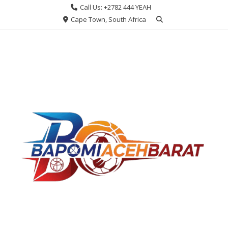
Skip
Call Us: +2782 444 YEAH
to
Cape Town, South Africa
content