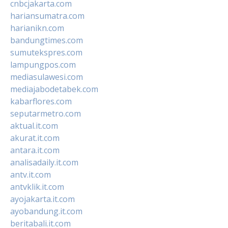
cnbcjakarta.com
hariansumatra.com
harianikn.com
bandungtimes.com
sumutekspres.com
lampungpos.com
mediasulawesi.com
mediajabodetabek.com
kabarflores.com
seputarmetro.com
aktual.it.com
akurat.it.com
antara.it.com
analisadaily.it.com
antv.it.com
antvklik.it.com
ayojakarta.it.com
ayobandung.it.com
beritabali.it.com