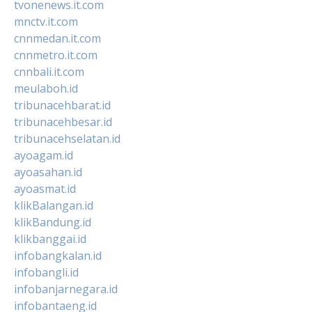
tvonenews.it.com
mnctv.it.com
cnnmedan.it.com
cnnmetro.it.com
cnnbali.it.com
meulaboh.id
tribunacehbarat.id
tribunacehbesar.id
tribunacehselatan.id
ayoagam.id
ayoasahan.id
ayoasmat.id
klikBalangan.id
klikBandung.id
klikbanggai.id
infobangkalan.id
infobangli.id
infobanjarnegara.id
infobantaeng.id