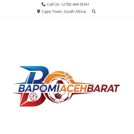
Skip
Call Us: +2782 444 YEAH
to
Cape Town, South Africa
content