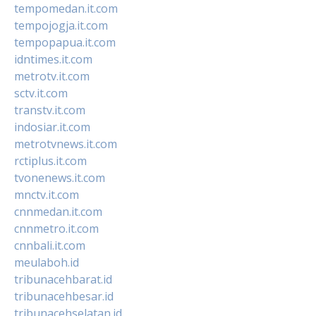
tempomedan.it.com
tempojogja.it.com
tempopapua.it.com
idntimes.it.com
metrotv.it.com
sctv.it.com
transtv.it.com
indosiar.it.com
metrotvnews.it.com
rctiplus.it.com
tvonenews.it.com
mnctv.it.com
cnnmedan.it.com
cnnmetro.it.com
cnnbali.it.com
meulaboh.id
tribunacehbarat.id
tribunacehbesar.id
tribunacehselatan.id