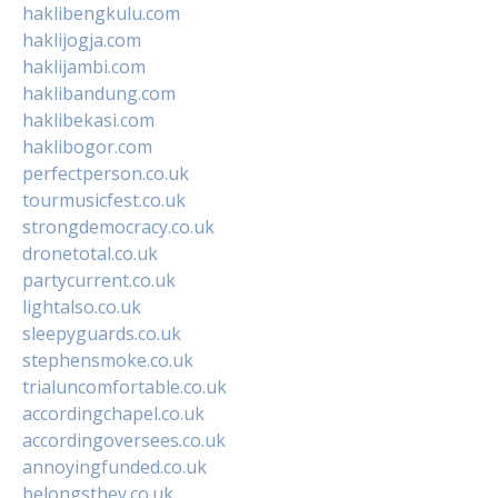
haklibengkulu.com
haklijogja.com
haklijambi.com
haklibandung.com
haklibekasi.com
haklibogor.com
perfectperson.co.uk
tourmusicfest.co.uk
strongdemocracy.co.uk
dronetotal.co.uk
partycurrent.co.uk
lightalso.co.uk
sleepyguards.co.uk
stephensmoke.co.uk
trialuncomfortable.co.uk
accordingchapel.co.uk
accordingoversees.co.uk
annoyingfunded.co.uk
belongsthey.co.uk