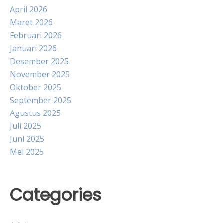
April 2026
Maret 2026
Februari 2026
Januari 2026
Desember 2025
November 2025
Oktober 2025
September 2025
Agustus 2025
Juli 2025
Juni 2025
Mei 2025
Categories