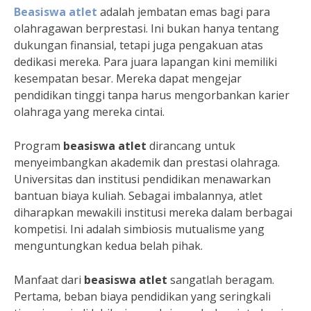
Beasiswa atlet
adalah jembatan emas bagi para
olahragawan berprestasi. Ini bukan hanya tentang
dukungan finansial, tetapi juga pengakuan atas
dedikasi mereka. Para juara lapangan kini memiliki
kesempatan besar. Mereka dapat mengejar
pendidikan tinggi tanpa harus mengorbankan karier
olahraga yang mereka cintai.
Program
beasiswa atlet
dirancang untuk
menyeimbangkan akademik dan prestasi olahraga.
Universitas dan institusi pendidikan menawarkan
bantuan biaya kuliah. Sebagai imbalannya, atlet
diharapkan mewakili institusi mereka dalam berbagai
kompetisi. Ini adalah simbiosis mutualisme yang
menguntungkan kedua belah pihak.
Manfaat dari
beasiswa atlet
sangatlah beragam.
Pertama, beban biaya pendidikan yang seringkali