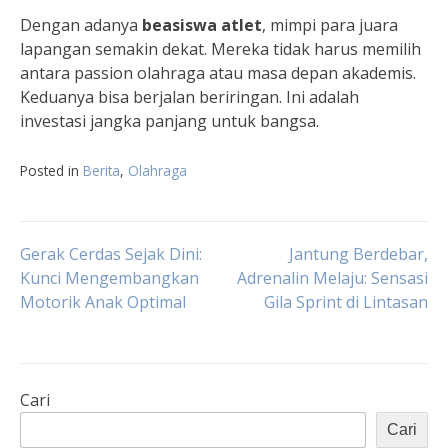
Dengan adanya
beasiswa atlet
, mimpi para juara
lapangan semakin dekat. Mereka tidak harus memilih
antara passion olahraga atau masa depan akademis.
Keduanya bisa berjalan beriringan. Ini adalah
investasi jangka panjang untuk bangsa.
Posted in
Berita
,
Olahraga
Navigasi
Gerak Cerdas Sejak Dini:
Jantung Berdebar,
Kunci Mengembangkan
Adrenalin Melaju: Sensasi
Motorik Anak Optimal
Gila Sprint di Lintasan
pos
Cari
Cari