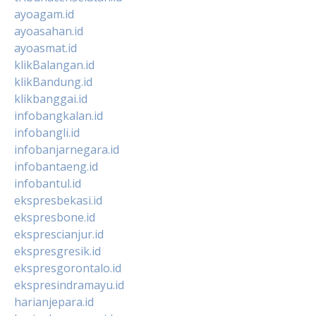
ayoagam.id
ayoasahan.id
ayoasmat.id
klikBalangan.id
klikBandung.id
klikbanggai.id
infobangkalan.id
infobangli.id
infobanjarnegara.id
infobantaeng.id
infobantul.id
ekspresbekasi.id
ekspresbone.id
eksprescianjur.id
ekspresgresik.id
ekspresgorontalo.id
ekspresindramayu.id
harianjepara.id