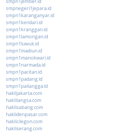
smpn1jember.id
smpnegeri1jepara.id
smpn1karanganyar.id
smpn1kendari.id
smpn1kranggan.id
smpn1lamongan.id
smpn1luwuk.id
smpn1madiun.id
smpn1manokwari.id
smpn1narmada.id
smpn1pacitan.id
smpn1padang.id
smpn1pailangga.id
haklijakarta.com
haklilangsa.com
haklisabang.com
haklidenpasar.com
haklicilegon.com
hakliserang.com