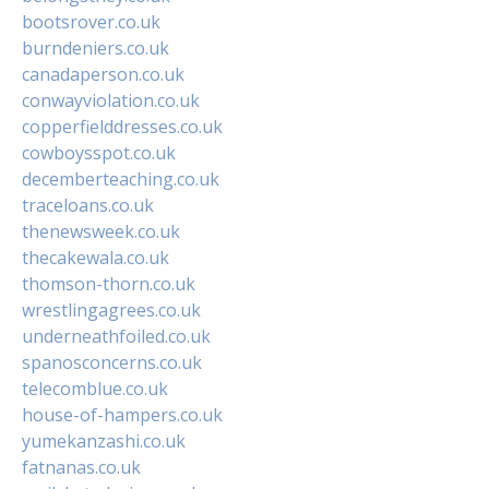
bootsrover.co.uk
burndeniers.co.uk
canadaperson.co.uk
conwayviolation.co.uk
copperfielddresses.co.uk
cowboysspot.co.uk
decemberteaching.co.uk
traceloans.co.uk
thenewsweek.co.uk
thecakewala.co.uk
thomson-thorn.co.uk
wrestlingagrees.co.uk
underneathfoiled.co.uk
spanosconcerns.co.uk
telecomblue.co.uk
house-of-hampers.co.uk
yumekanzashi.co.uk
fatnanas.co.uk