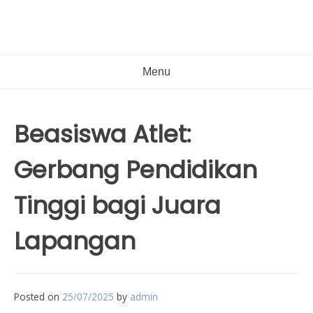
Menu
Beasiswa Atlet:
Gerbang Pendidikan
Tinggi bagi Juara
Lapangan
Posted on
25/07/2025
by
admin