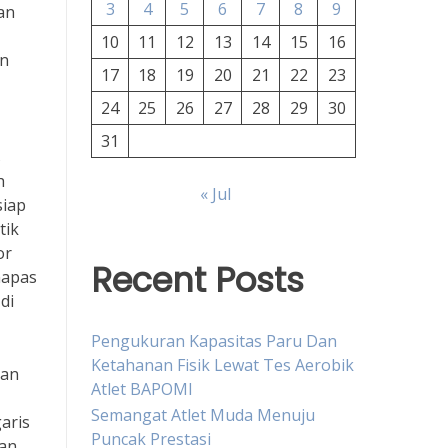
3
4
5
6
7
8
9
an
10
11
12
13
14
15
16
an
17
18
19
20
21
22
23
24
25
26
27
28
29
30
31
s
h
« Jul
siap
tik
or
Recent Posts
napas
di
Pengukuran Kapasitas Paru Dan
Ketahanan Fisik Lewat Tes Aerobik
kan
Atlet BAPOMI
Semangat Atlet Muda Menuju
aris
Puncak Prestasi
gan