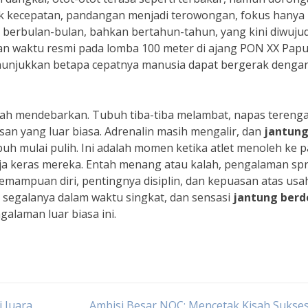
cak kecepatan, pandangan menjadi terowongan, fokus hanya
han berbulan-bulan, bahkan bertahun-tahun, yang kini diwuj
an waktu resmi pada lomba 100 meter di ajang PON XX Papu
 menunjukkan betapa cepatnya manusia dapat bergerak denga
 kalah mendebarkan. Tubuh tiba-tiba melambat, napas tereng
san yang luar biasa. Adrenalin masih mengalir, dan
jantun
uh mulai pulih. Ini adalah momen ketika atlet menoleh ke 
ja keras mereka. Entah menang atau kalah, pengalaman spr
emampuan diri, pentingnya disiplin, dan kepuasan atas usa
 segalanya dalam waktu singkat, dan sensasi
jantung berd
galaman luar biasa ini.
i Juara
Ambisi Besar NOC: Mencetak Kisah Sukses