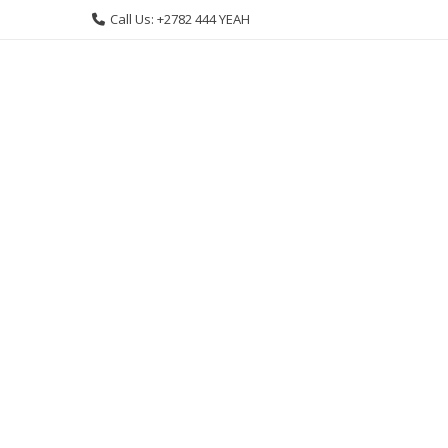
Skip
Call Us: +2782 444 YEAH
to
content