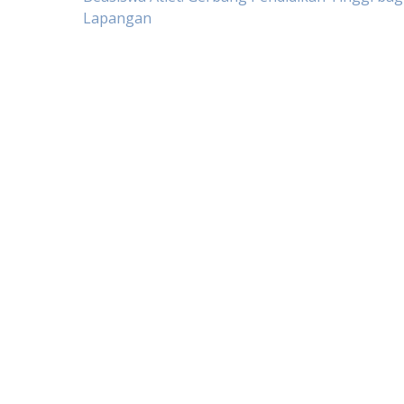
Navigasi
Lapangan
pos