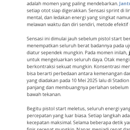
adalah momen yang paling mendebarkan.
Jant
setiap otot siap digerakkan. Sensasi sprint di 
mental, dan ledakan energi yang singkat namun 
melawan waktu dan diri sendiri, metode efekt
Sensasi ini dimulai jauh sebelum pistol start be
menempatkan seluruh berat badannya pada ujun
diatur sependek mungkin. Pada momen inilah,
untuk mengeluarkan seluruh daya. Otak mengir
berkontraksi sekuat mungkin. Konsentrasi menja
bisa berarti perbedaan antara kemenangan dan 
yang diadakan pada 10 Mei 2025 lalu di Stadion
panjang dan membuangnya perlahan sebelum aba
bawah tekanan.
Begitu pistol start meletus, seluruh energi y
percepatan yang luar biasa. Setiap langkah a
kecepatan maksimal. Selama beberapa detik yang 
finis secepat mungkin. Napas menjadi cepat da