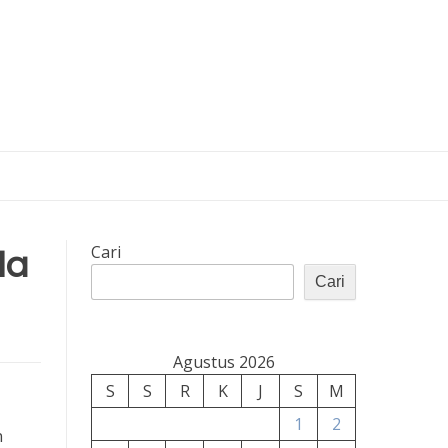
la
Cari
Cari
Agustus 2026
S
S
R
K
J
S
M
1
2
n