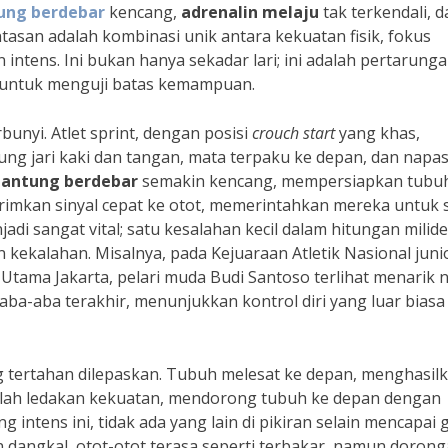
ung berdebar
kencang,
adrenalin melaju
tak terkendali, d
lintasan adalah kombinasi unik antara kekuatan fisik, fokus
intens. Ini bukan hanya sekadar lari; ini adalah pertarung
if untuk menguji batas kemampuan.
rbunyi. Atlet sprint, dengan posisi
crouch start
yang khas,
g jari kaki dan tangan, mata terpaku ke depan, dan napa
jantung berdebar
semakin kencang, mempersiapkan tubu
imkan sinyal cepat ke otot, memerintahkan mereka untuk 
di sangat vital; satu kesalahan kecil dalam hitungan milide
kekalahan. Misalnya, pada Kejuaraan Atletik Nasional juni
 Utama Jakarta, pelari muda Budi Santoso terlihat menarik 
-aba terakhir, menunjukkan kontrol diri yang luar biasa 
ang tertahan dilepaskan. Tubuh melesat ke depan, menghasil
dalah ledakan kekuatan, mendorong tubuh ke depan dengan
intens ini, tidak ada yang lain di pikiran selain mencapai g
n dangkal, otot-otot terasa seperti terbakar, namun doron