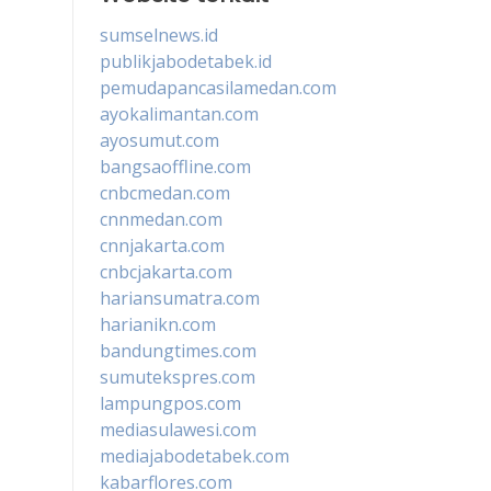
sumselnews.id
publikjabodetabek.id
pemudapancasilamedan.com
ayokalimantan.com
ayosumut.com
bangsaoffline.com
cnbcmedan.com
cnnmedan.com
cnnjakarta.com
cnbcjakarta.com
hariansumatra.com
harianikn.com
bandungtimes.com
sumutekspres.com
lampungpos.com
mediasulawesi.com
mediajabodetabek.com
kabarflores.com