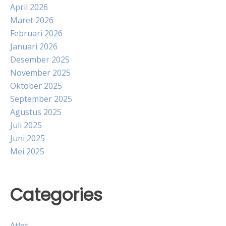
April 2026
Maret 2026
Februari 2026
Januari 2026
Desember 2025
November 2025
Oktober 2025
September 2025
Agustus 2025
Juli 2025
Juni 2025
Mei 2025
Categories
Atlet