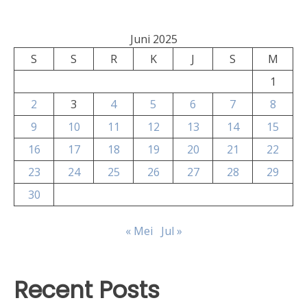
Juni 2025
S
S
R
K
J
S
M
1
2
3
4
5
6
7
8
9
10
11
12
13
14
15
16
17
18
19
20
21
22
23
24
25
26
27
28
29
30
« Mei
Jul »
Recent Posts