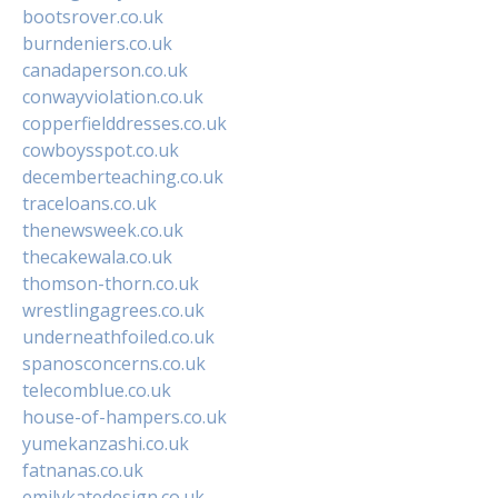
bootsrover.co.uk
burndeniers.co.uk
canadaperson.co.uk
conwayviolation.co.uk
copperfielddresses.co.uk
cowboysspot.co.uk
decemberteaching.co.uk
traceloans.co.uk
thenewsweek.co.uk
thecakewala.co.uk
thomson-thorn.co.uk
wrestlingagrees.co.uk
underneathfoiled.co.uk
spanosconcerns.co.uk
telecomblue.co.uk
house-of-hampers.co.uk
yumekanzashi.co.uk
fatnanas.co.uk
emilykatedesign.co.uk