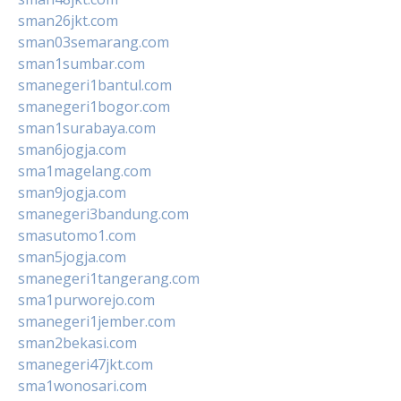
sman26jkt.com
sman03semarang.com
sman1sumbar.com
smanegeri1bantul.com
smanegeri1bogor.com
sman1surabaya.com
sman6jogja.com
sma1magelang.com
sman9jogja.com
smanegeri3bandung.com
smasutomo1.com
sman5jogja.com
smanegeri1tangerang.com
sma1purworejo.com
smanegeri1jember.com
sman2bekasi.com
smanegeri47jkt.com
sma1wonosari.com