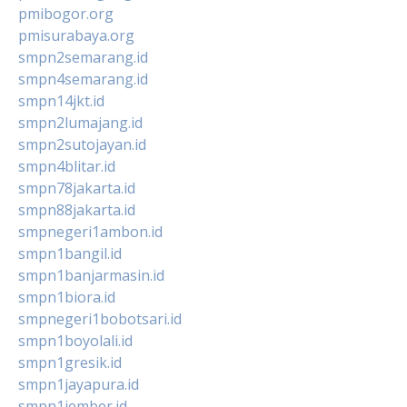
pmibogor.org
pmisurabaya.org
smpn2semarang.id
smpn4semarang.id
smpn14jkt.id
smpn2lumajang.id
smpn2sutojayan.id
smpn4blitar.id
smpn78jakarta.id
smpn88jakarta.id
smpnegeri1ambon.id
smpn1bangil.id
smpn1banjarmasin.id
smpn1biora.id
smpnegeri1bobotsari.id
smpn1boyolali.id
smpn1gresik.id
smpn1jayapura.id
smpn1jember.id