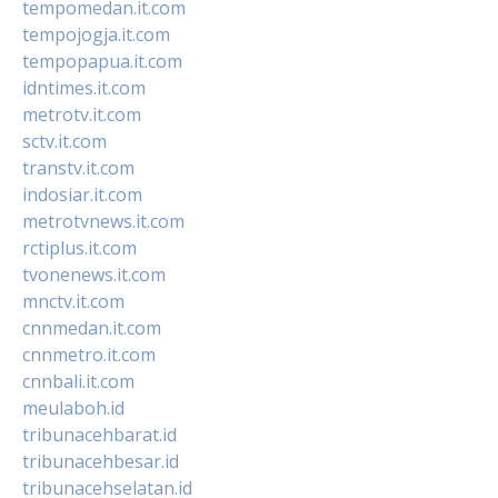
tempomedan.it.com
tempojogja.it.com
tempopapua.it.com
idntimes.it.com
metrotv.it.com
sctv.it.com
transtv.it.com
indosiar.it.com
metrotvnews.it.com
rctiplus.it.com
tvonenews.it.com
mnctv.it.com
cnnmedan.it.com
cnnmetro.it.com
cnnbali.it.com
meulaboh.id
tribunacehbarat.id
tribunacehbesar.id
tribunacehselatan.id