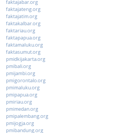
faktajabar.org
faktajateng.org
faktajatim.org
faktakalbar.org
faktariau.org
faktapapua.org
faktamaluku.org
faktasumut.org
pmidkijakarta.org
pmibali.org
pmijambi.org
pmigorontalo.org
pmimaluku.org
pmipapua.org
pmiriau.org
pmimedan.org
pmipalembang.org
pmijogja.org
pmibandung.org