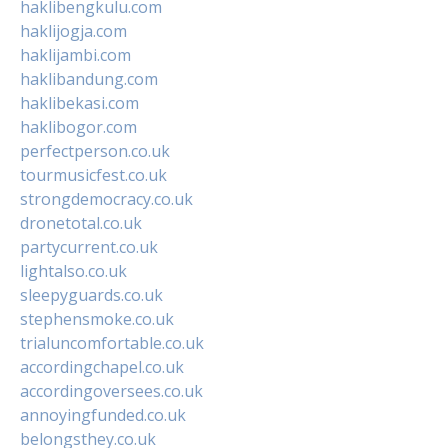
haklibengkulu.com
haklijogja.com
haklijambi.com
haklibandung.com
haklibekasi.com
haklibogor.com
perfectperson.co.uk
tourmusicfest.co.uk
strongdemocracy.co.uk
dronetotal.co.uk
partycurrent.co.uk
lightalso.co.uk
sleepyguards.co.uk
stephensmoke.co.uk
trialuncomfortable.co.uk
accordingchapel.co.uk
accordingoversees.co.uk
annoyingfunded.co.uk
belongsthey.co.uk