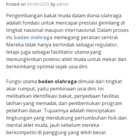
Posted on
09/06/2025
by
admin
Pengembangan bakat muda dalam dunia olahraga
adalah fondasi untuk mencapai prestasi gemilang di
tingkat nasional maupun internasional. Dalam proses
ini,
badan olahraga
memegang peranan sentral.
Mereka tidak hanya bertindak sebagai regulator,
tetapi juga sebagai fasilitator utama yang
memungkinkan potensi atlet muda untuk mekar dan
berkembang optimal sejak usia dini.
Fungsi utama
badan olahraga
dimulai dari tingkat
akar rumput, yaitu pembinaan usia dini. Ini
melibatkan identifikasi bakat, penyediaan fasilitas
latihan yang memadai, dan pembentukan program
pelatihan dasar. Tujuannya adalah menciptakan
lingkungan yang mendukung pertumbuhan fisik dan
mental atlet muda, jauh sebelum mereka
berkompetisi di panggung yang lebih besar.