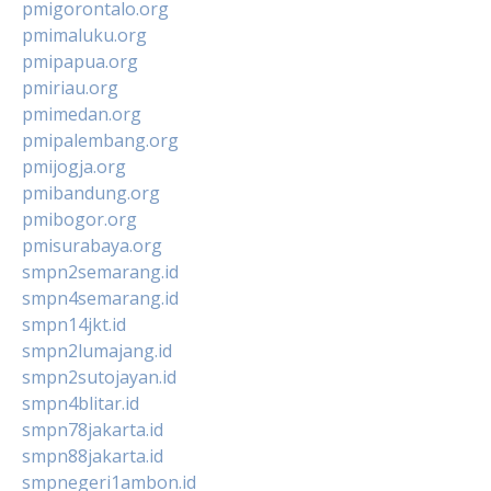
pmigorontalo.org
pmimaluku.org
pmipapua.org
pmiriau.org
pmimedan.org
pmipalembang.org
pmijogja.org
pmibandung.org
pmibogor.org
pmisurabaya.org
smpn2semarang.id
smpn4semarang.id
smpn14jkt.id
smpn2lumajang.id
smpn2sutojayan.id
smpn4blitar.id
smpn78jakarta.id
smpn88jakarta.id
smpnegeri1ambon.id