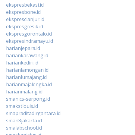
ekspresbekasi.id
ekspresbone.id
eksprescianjur.id
ekspresgresik.id
ekspresgorontalo.id
ekspresindramayu.id
harianjepara.id
hariankarawang.id
hariankediri.id
harianlamongan.id
harianlumajang.id
harianmajalengka.id
harianmalang.id
smanics-serpong.id
smakstlouis.id
smapraditadirgantara.id
sman8jakarta.id
smalabschool.id
smaskanisius.id