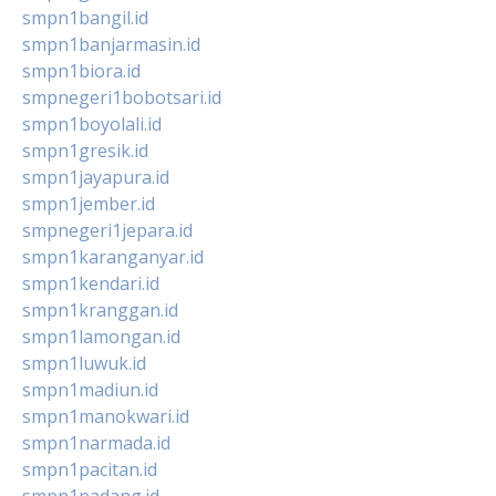
smpn1bangil.id
smpn1banjarmasin.id
smpn1biora.id
smpnegeri1bobotsari.id
smpn1boyolali.id
smpn1gresik.id
smpn1jayapura.id
smpn1jember.id
smpnegeri1jepara.id
smpn1karanganyar.id
smpn1kendari.id
smpn1kranggan.id
smpn1lamongan.id
smpn1luwuk.id
smpn1madiun.id
smpn1manokwari.id
smpn1narmada.id
smpn1pacitan.id
smpn1padang.id