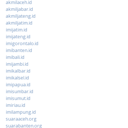
akmilaceh.id
akmiljabar.id
akmiljateng.id
akmiljatim.id
imijatim.id
imijateng.id
imigorontalo.id
imibanten.id
imibali.id
imijambi.id
imikalbar.id
imikalsel.id
imipapua.id
imisumbar.id
imisumut.id
imiriau.id
imilampung.id
suaraaceh.org
suarabanten.org