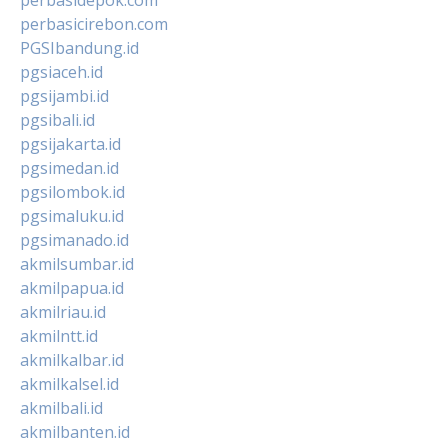
perbasicirebon.com
PGSIbandung.id
pgsiaceh.id
pgsijambi.id
pgsibali.id
pgsijakarta.id
pgsimedan.id
pgsilombok.id
pgsimaluku.id
pgsimanado.id
akmilsumbar.id
akmilpapua.id
akmilriau.id
akmilntt.id
akmilkalbar.id
akmilkalsel.id
akmilbali.id
akmilbanten.id