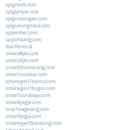
spigresik.com
spigianyar.com
spigrobongan.com
spigunungkidul.com
spijember.com
spijombang.com
dianflores.id
sman48jkt.com
sman26jkt.com
sman03semarang.com
sman1sumbar.com
smanegeri1bantul.com
smanegeri1bogor.com
sman1surabaya.com
sman6jogja.com
sma1magelang.com
sman9jogja.com
smanegeri3bandung.com
smasutomo1.com