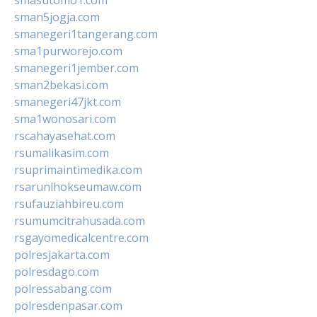
sman5jogja.com
smanegeri1tangerang.com
sma1purworejo.com
smanegeri1jember.com
sman2bekasi.com
smanegeri47jkt.com
sma1wonosari.com
rscahayasehat.com
rsumalikasim.com
rsuprimaintimedika.com
rsarunlhokseumaw.com
rsufauziahbireu.com
rsumumcitrahusada.com
rsgayomedicalcentre.com
polresjakarta.com
polresdago.com
polressabang.com
polresdenpasar.com