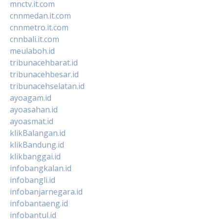
mnctv.it.com
cnnmedan.it.com
cnnmetro.it.com
cnnbali.it.com
meulaboh.id
tribunacehbarat.id
tribunacehbesar.id
tribunacehselatan.id
ayoagam.id
ayoasahan.id
ayoasmat.id
klikBalangan.id
klikBandung.id
klikbanggai.id
infobangkalan.id
infobangli.id
infobanjarnegara.id
infobantaeng.id
infobantul.id