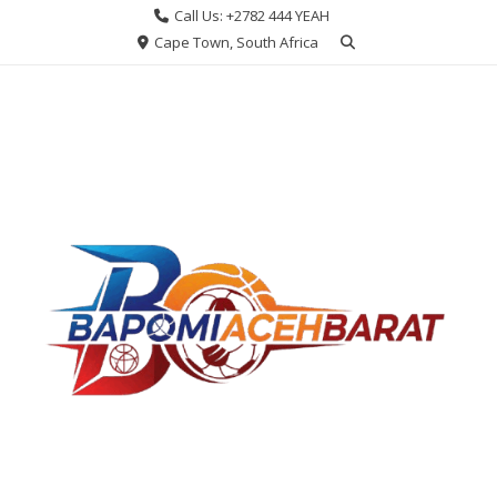
Skip
Call Us: +2782 444 YEAH
to
Cape Town, South Africa
content